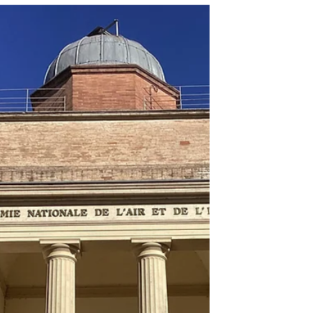
L'Académie des Jeux Floraux
de Toulouse.
Cet article, vous présente l'Académie des
Jeux Floraux de. Toulouse qui est la plus
ancienne d'Europe. Ceci est du au fait
qu'elle a pour fonction la promotion de la
poésie depuis des siècles et nous étions la
régions des troubadours... Tous les ans, elle
organise un concours de poésie, ouvert à
tous. L'Académie des jeux floraux dans cette
magnifique salle qui l'abrite et qui est dans
le plus belle Hôtel particulier de Toulouse,
organise une cérémonie, afin de
récompenser le