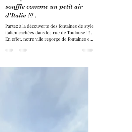
Franck BRUGUIERE
13 sept. 2024
5 min de lecture
Les fontaines à ne pas
manquer à Toulouse...il
souffle comme un petit air
d'Italie !!! .
Partez à la découverte des fontaines de style
italien cachées dans les rue de Toulouse !!! .
En effet, notre ville regorge de fontaines en
tout genre. Mais, certaines fontaines,
notamment murales, racontent des histoires
et donnent à la ville rose une atmosphère
italienne certaine !!! . Ces fontaines sont
souvent situées au centre de ces places. Si
un jour, vous venez visiter Toulouse, partir à
la recherche des fontaines , peut être un