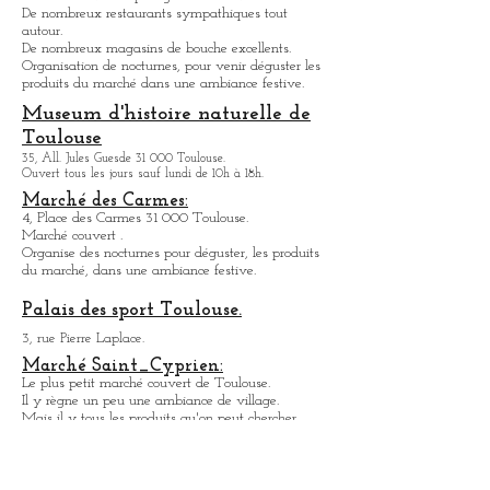
3, avenue de l'Aérodrome de Montaudran 31 400
Toulouse.
Ouvert tous les jours sauf le lundi de 10h à 18h.
.
Créations de machines articulées, spectacle de rue
Musée des Abattoirs: art
contemporain.
76, All. Charles de Fitte 31 300 Toulouse.
Ouvert tous les jours, sauf lundi et mardi de 12hà 18h.
Marché Victor Hugo:
Pl. Victor Hugo 31 000 Toulouse.
Marché couvert le plus grand de la ville.
De nombreux restaurants sympathique
s
tout
autour.
De nombreux magasins de bouche excellents.
Organisation de nocturnes, pour venir déguster les
produits du marché dans une ambiance festive.
Museum d'histoire naturelle de
Toulouse
35, All. Jules Guesde 31 000 Toulouse.
Ouvert tous les jours sauf lundi de 10h à 18h.
Marché des Carmes: