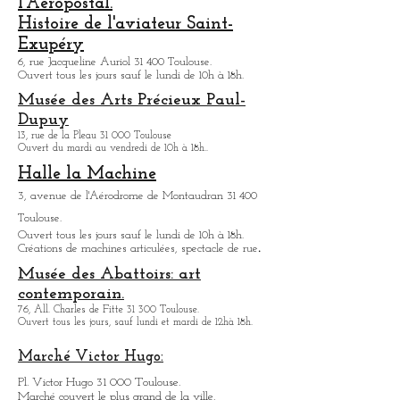
civile de
Toulouse. De nombreux avions sont exposés.
Ouvert tous les jours de 9h30 à 18h.
Visite des usines d'Airbus
All. André Turcat 31 700 Blagnac.
Ouvert tous les jours sauf dimanche de 9h à 18h.
Sont proposées différentes visites du complexe
d'Airbus.
La Basilique funéraire de Saint-Pierre-
des-Cuisines:
12, place Saint-Pierre 31 000 Toulouse.
L'envol des pionniers/ Musée de
l'Aeropostal.
Histoire de l'aviateur Saint-
Exupéry
6, rue Jacqueline Auriol 31 400 Toulouse.
Ouvert tous les jours sauf le lundi de 10h à 18h.
Musée des Arts
Précieux Paul-
Dupuy
13, rue de la Pleau 31 000 Toulouse
Ouvert du mardi au vendredi de 10h à 18h.
.
Halle la Machine