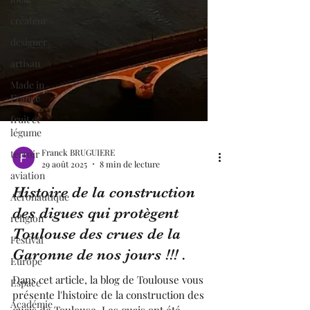
créateur
designer
artisan
Made in
France
fruit et
légume
terroir
aviation
Franck BRUGUIERE
Aéronautique
29 août 2025
8 min de lecture
religion
Histoire de la construction
Festival
des digues qui protègent
Europe
Toulouse des crues de la
Espace
Garonne de nos jours !!! .
Académie