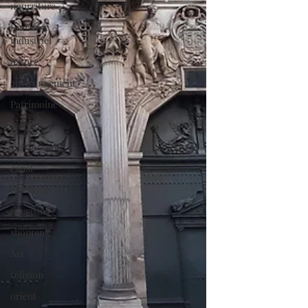
nourriture
tourisme
industriel
nature
environnement
Patrimoine
Famille
gastronomie
canal
boutique
magasins
shopping
Art
religion
orient