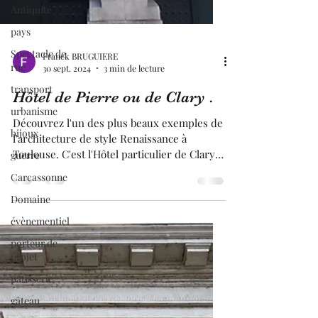
Antiquité
pays
Spectacle de
rue
transport
urbanisme
Franck BRUGUIERE
bijoux
30 sept. 2024
3 min de lecture
guerre
Hôtel de Pierre ou de Clary .
Carcassonne
Découvrez l'un des plus beaux exemples de
Domaine
l'architecture de style Renaissance à
évènementiel
Toulouse. C'est l'Hôtel particulier de Clary
ou de Pierre ! . Cet Hôtel particulier de
porteur de
Toulouse ne passe pas inaperçu. En effet,
projet
cette hôtel particulier n'a pas le style
pâtisserie
architectural de la ville rose, à savoir en
gâteau
brique de terre cuite. Si un jour, vous venez