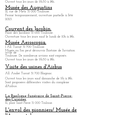
il se compose de nombreux bâtiments à
l'architecture néo-classique tout à fait
remarquables. Il est situé sur les hauteurs
de Toulouse, car propice pour l'observation
du ciel, ce qui a été tout au long de son
histoire sa fonction. Il s'intègre dans un
Infos
magnifique jardin très calme propre à
pratiques
flâner. À l'observatoire de Toulouse, le calme
est là, c
Cité de l'espace.
Av. Jean Gonord 31 500 Toulouse.
Parc d'attraction dédié à l'espace.
Ouvert tous les jours de 9h30 à 18h.
Musée des Augustins
21, rue de Metz 31 000 Toulouse.
Fermé temporairement, ouverture partielle à l'été
2023.
Couvent des Jacobin.
Place des Jacobins 31 000 Toulouse.
Ouverture tous les jours sauf le lundi de 10h à 18h.
Musée Aeroscopia.
1 All. Turcat 31 700 Toulouse.
Musée ou
l'on peut découvrir l'histoire de l'aviation