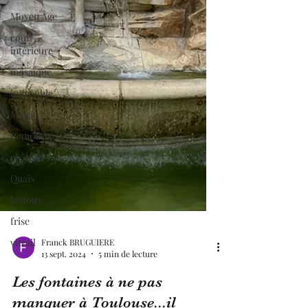
Moyen Âge
cour
intérieure
mosaïque
immeuble
Mairie
Remparts
château
Quais
histoire
frise
vitrail