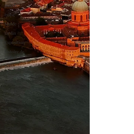
marché
église
Musée
Jardin
Exposition
histoire de
France
politique
Canal du
Midi
Jardin
Statue
Sculpture
pastel
artisanat
local