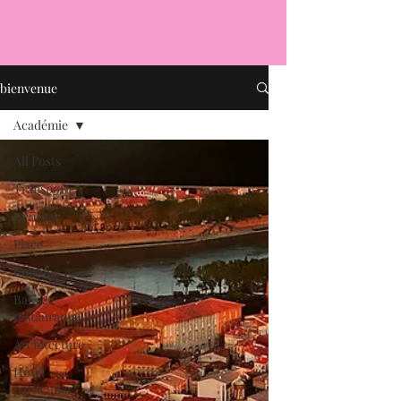
bienvenue
Académie
All Posts
Transport
Général
Place
fontaine
Bars et
restaurants
Architecture
Hôtel
particulier