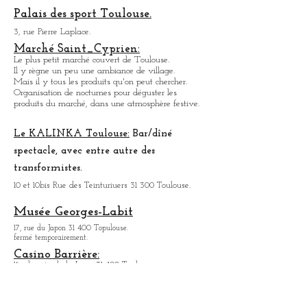
Marché des Carmes:
4, Place des Carmes 31 000 Toulouse.
Marché couvert .
Organise des nocturnes pour déguster, les produits
du marché, dans une ambiance festive.
Palais des sport Toulouse.
3, rue Pierre Laplace.
Marché Saint_Cypri
en:
Le plus petit marché couvert de Toulouse.
Il y règne un peu une ambiance
de
village.
Mais il y tous les produits qu'on peut chercher.
Organisation de nocturnes pour déguster les
produits du marché, dans une atmosphère festive.
Le KALINKA Toulouse:
Bar/dî
né
spectacle, avec entre autre des
transformistes.
10 et 10bis Rue des Teinturiuers 31 300 Toulouse.
Musée Georges-Labit
17, rue du Japon 31 400 Topulouse
.
fermé temporairement.