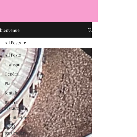
bienvenue
All Posts
All Posts
Transport
Général
Place
fontaine
Bars et
restaurants
Architecture
Hôtel
particulier