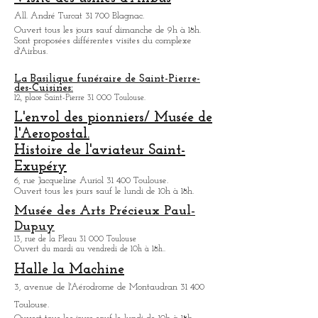
Musée Aeroscopia.
1 All. Turcat 31 700 Toulouse.
Musée ou
l'on peut découvrir l'histoire de l'aviation
civile de
Toulouse. De nombreux avions sont exposés.
Ouvert tous les jours de 9h30 à 18h.
Visite des usines d'Airbus
All. André Turcat 31 700 Blagnac.
Ouvert tous les jours sauf dimanche de 9h à 18h.
Sont proposées différentes visites du complexe
d'Airbus.
La Basilique funéraire de Saint-Pierre-
des-Cuisines:
12, place Saint-Pierre 31 000 Toulouse.
L'envol des pionniers/ Musée de
l'Aeropostal.
Histoire de l'aviateur Saint-
Exupéry
6, rue Jacqueline Auriol 31 400 Toulouse.
Ouvert tous les jours sauf le lundi de 10h à 18h.
Musée des Arts
Précieux Paul-
Dupuy
13, rue de la Pleau 31 000 Toulouse