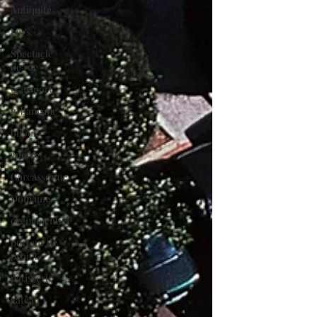
Antiquité
pays
Spectacle
de rue
transport
urbanisme
bijoux
guerre
Carcassonne
Domaine
évènementiel
porteur de
projet
pâtisserie
gâteau