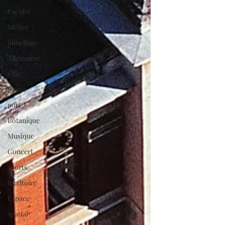
Faculté
Métier
jumellage
Allemagne
ville
fleuve
port
Botanique
Musique
Concert
sports
territoire
Espace
spatial