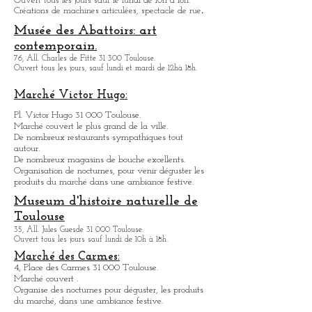
Ouvert du mardi au vendredi de 10h à 18h.
.
Halle la Machine
3, avenue de l'Aérodrome de Montaudran 31 400
Toulouse.
Ouvert tous les jours sauf le lundi de 10h à 18h.
.
Créations de machines articulées, spectacle de rue
Musée des Abattoirs: art
contemporain.
76, All. Charles de Fitte 31 300 Toulouse.
Ouvert tous les jours, sauf lundi et mardi de 12hà 18h.
Marché Victor Hugo:
Pl. Victor Hugo 31 000 Toulouse.
Marché couvert le plus grand de la ville.
De nombreux restaurants sympathique
s
tout
autour.
De nombreux magasins de bouche excellents.
Organisation de nocturnes, pour venir déguster les
produits du marché dans une ambiance festive.
Museum d'histoire naturelle de
Toulouse
35, All. Jules Guesde 31 000 Toulouse.
Ouvert tous les jours sauf lundi de 10h à 18h.