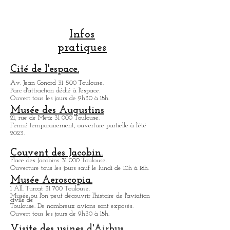
Haussmannienne, avec des immeubles tout
à fait remarquables. Ces immeubles se
concentrent surtout dans les deux artères
principales , de la ville rose. Mais durant vos
promenades, dans Toulouse, au gré des
rues, vous pourrez découvrir , un splendide
immeuble Haussmannien qui pourtant n'est
pas le style architectural, de la ville rose.
Infos
C'est je pense ce qui est fait tout l'intérêt.
pratiques
Toulouse a délaissé sa brique locale , pour
construire des imm
Cité de l'espace.
Av. Jean Gonord 31 500 Toulouse.
Parc d'attraction dédié à l'espace.
Ouvert tous les jours de 9h30 à 18h.
Musée des Augustins
21, rue de Metz 31 000 Toulouse.
Fermé temporairement, ouverture partielle à l'été
2023.
Couvent des Jacobin.
Place des Jacobins 31 000 Toulouse.
Ouverture tous les jours sauf le lundi de 10h à 18h.