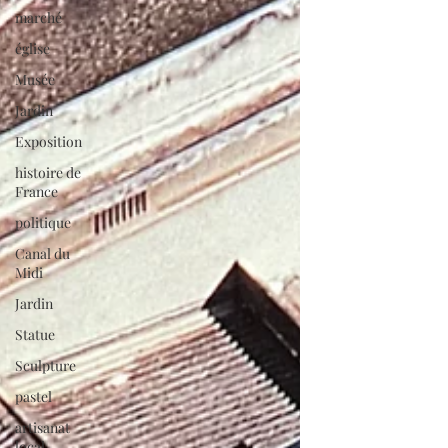
marché
église
Musée
Jardin
Exposition
histoire de
France
politique
Canal du
Midi
Jardin
Statue
Sculpture
pastel
artisanat
local