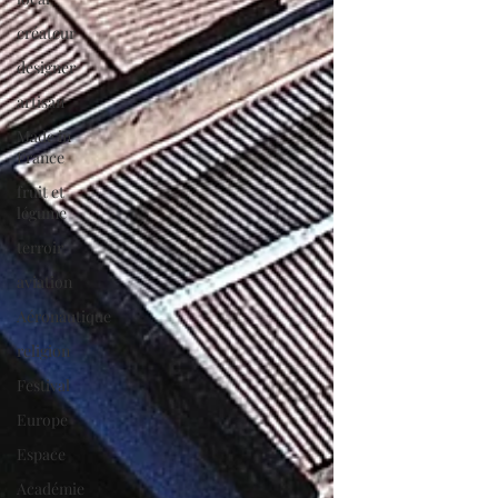
créateur
designer
artisan
Made in
France
fruit et
légume
terroir
aviation
Aéronautique
religion
Festival
Europe
Espace
Académie