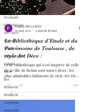
coutume
région
Occitanie
bibliothèque
Art-Déco
Franck BRUGUIERE
horloge
20 mai 2025
4 min de lecture
Photo
La Bibliothèque d'Etude et du
Photographie
Patrimoine de Toulouse , de
Galerie
style Art Déco :
Bière
Cette bibliothèque qui s'est inspirée de celle
Roi
de la ville de Reims sont toutes deux , les
Brasserie
plus admirables bâtiments de style Art-Déco
en France !!! . Celle de Toulouse se
distillerie
caractérise par de nombreuses décorations,
chapiteau
plus surprenantes les unes que les autres.
immeuble
La star incontestée de ces lieux est la