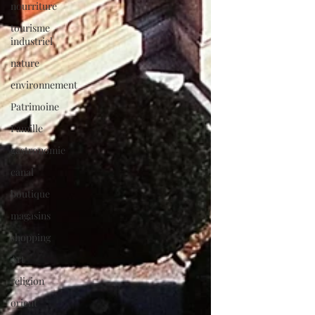
nourriture
tourisme
industriel
nature
environnement
Patrimoine
Famille
gastronomie
canal
boutique
magasins
shopping
Art
religion
orient