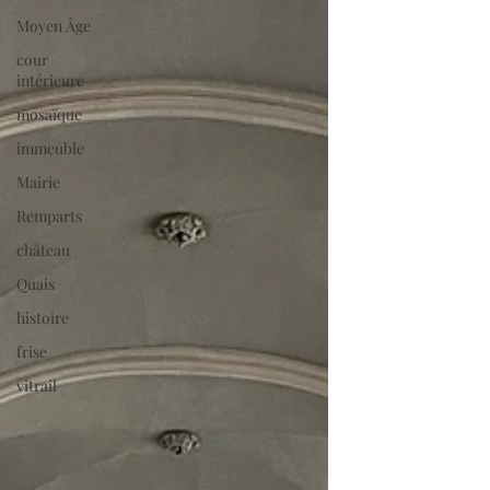
Moyen Âge
cour
intérieure
mosaïque
immeuble
Mairie
Remparts
château
Quais
histoire
frise
vitrail