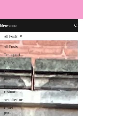
bienvenue
All Posts
All Posts
Transport
Général
Place
fontaine
Bars et
restaurants
Architecture
Hôtel
particulier