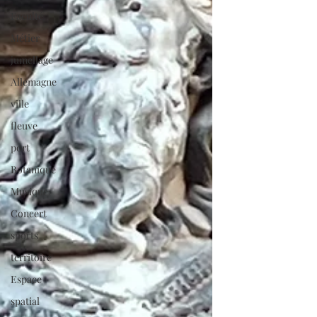
Faculté
Métier
jumellage
Allemagne
ville
fleuve
port
Botanique
Musique
Concert
sports
territoire
Espace
spatial