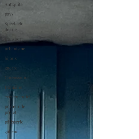
Antiquité
pays
Spectacle
de rue
transport
urbanisme
bijoux
guerre
Carcassonne
Domaine
évènementiel
porteur de
projet
pâtisserie
gâteau