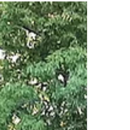
fait atypique. En effet, cette église nommée "
Saint-Pierre " a une architecture qui n'est
pas celle des autres églises de Toulouse.
Cette église est de style Baroque,
notamment au niveau de sa coupole, murs
et colonnes. L'église a une autre curiosité
un autel qui est situé en son centre et qui
fait que l'église est divisée en deux parties
Sur l'autel , deux anges sculptés en pierre
blanch