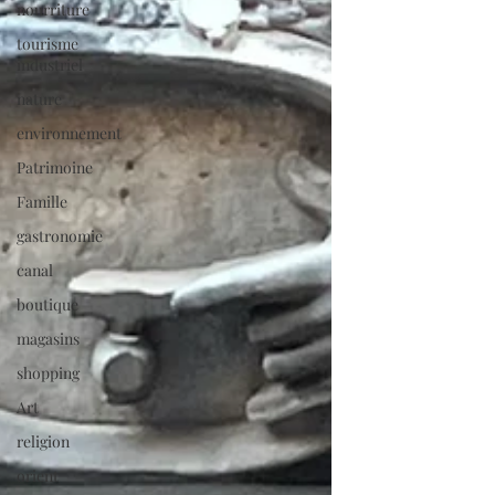
nourriture
tourisme
industriel
nature
environnement
Patrimoine
Famille
gastronomie
canal
boutique
magasins
shopping
Art
religion
orient