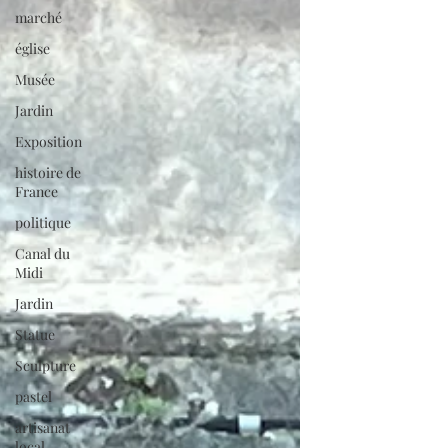
marché
église
Musée
Jardin
Exposition
histoire de
France
politique
Canal du
Midi
Jardin
Statue
Sculpture
pastel
artisanat
local