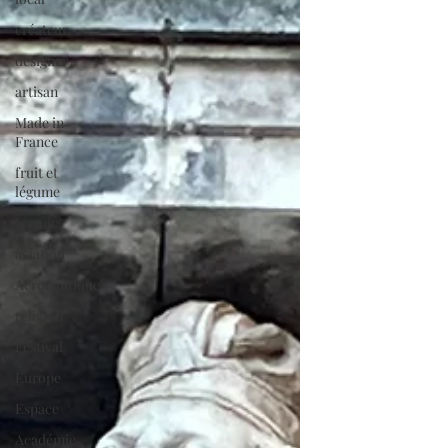
créateur
designer
artisan
Made in
France
fruit et
légume
terroir
aviation
Aéronautique
religion
Festival
Europe
Espace
Académie