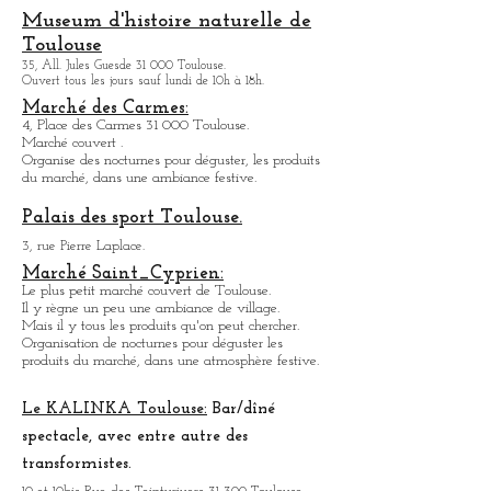
De nombreux magasins de bouche excellents.
Organisation de nocturnes, pour venir déguster les
produits du marché dans une ambiance festive.
Museum d'histoire naturelle de
Toulouse
35, All. Jules Guesde 31 000 Toulouse.
Ouvert tous les jours sauf lundi de 10h à 18h.
Marché des Carmes:
4, Place des Carmes 31 000 Toulouse.
Marché couvert .
Organise des nocturnes pour déguster, les produits
du marché, dans une ambiance festive.
Palais des sport Toulouse.
3, rue Pierre Laplace.
Marché Saint_Cypri
en:
Le plus petit marché couvert de Toulouse.
Il y règne un peu une ambiance
de
village.
Mais il y tous les produits qu'on peut chercher.
Organisation de nocturnes pour déguster les
produits du marché, dans une atmosphère festive.
Le KALINKA Toulouse:
Bar/dî
né