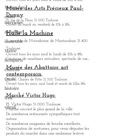
Exupéry
Moyen Âge
6, rue Jacqueline Auriol 31 400 Toulouse.
Ouvert tous les jours sauf le lundi de 10h à 18h.
cour
intérieure
Musée des Arts
Précieux Paul-
Dupuy
mosaïque
13, rue de la Pleau 31 000 Toulouse
Ouvert du mardi au vendredi de 10h à 18h.
.
immeuble
Halle la Machine
Mairie
3, avenue de l'Aérodrome de Montaudran 31 400
Remparts
Toulouse.
château
Ouvert tous les jours sauf le lundi de 10h à 18h.
.
Créations de machines articulées, spectacle de rue
Quais
Musée des Abattoirs: art
histoire
contemporain.
76, All. Charles de Fitte 31 300 Toulouse.
frise
Ouvert tous les jours, sauf lundi et mardi de 12hà 18h.
vitrail
Marché Victor Hugo:
Pl. Victor Hugo 31 000 Toulouse.
Marché couvert le plus grand de la ville.
De nombreux restaurants sympathique
s
tout
autour.