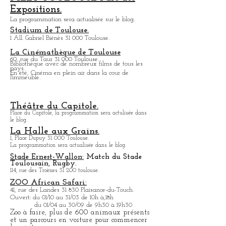
Expositions de photographie.
Ouvert tous les jours sauf le lundi de 13h à 19h.
MEET TOULOUSE Parc des
Expositions.
La programmation sera actualisée sur le blog.
Stadium de Toulouse.
1 All. Gabriel Biénès 31 000 Toulouse.
La Cinémathèque de Toulouse
60, rue du Taur 31 000 Toulouse.
Bibliothèque avec de nombreux films de tous les
pays.
En été, Cinéma en plein air dans la cour de
l'immeuble.
Théâtre du Capitole.
Place du Capitole, la programmation sera actulisée dans
le blog.
La Halle aux Grains.
1, Place Dupuy 31 000 Toulouse.
La programmation sera actualisée dans le blog.
Stade Ernest-Wallon:
Match du Stade
T
oulousain, Rugby.
114, rue des Troènes 31 200 toulouse.
ZOO African Safari:
41, rue des Landes 31 830 Plaisance-du-Touch.
Ouvert: du 01/10 au 31/03 de 10h à,18h