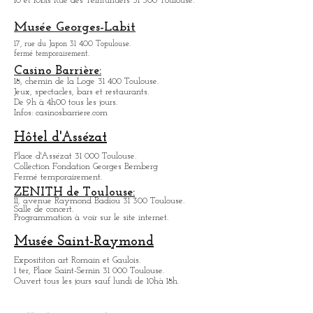
spectacle, avec entre autre des
transformistes.
10 et 10bis Rue des Teinturiuers 31 300 Toulouse.
Musée Georges-Labit
17, rue du Japon 31 400 Topulouse
.
fermé temporairement.
Casino Barrière:
18, chemin de la Loge 31 400 Toulouse.
Jeux, spectacles, bars et restaurants.
De 9h à 4h00 tous les jours.
Infos: casinosbarriere.com
Hôtel d'Assézat
Place d'Assézat 31 000 Toulouse.
Collection Fondation Georges Bemberg
Fermé temporairement.
ZENITH de Toulouse:
11, avenue Raymond Badiou 31 300 Toulouse.
Salle de concert.
Programmation à voir sur le site internet.
Musée Saint-Raymond
Expositit
on art Romain et Gaulois.
1 ter, Place Saint-Sernin 31 000 Toulouse.