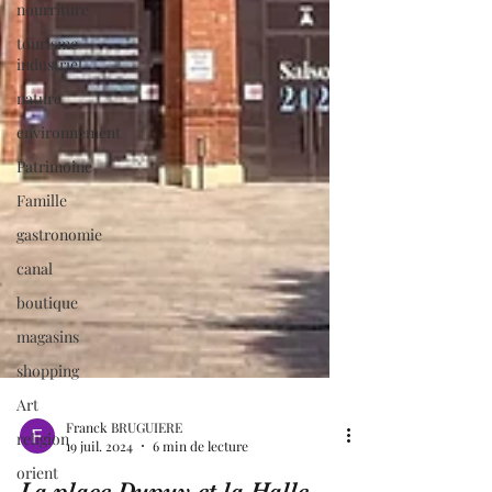
nourriture
tourisme
industriel
nature
environnement
Patrimoine
Famille
gastronomie
canal
boutique
magasins
shopping
Art
religion
orient
Franck BRUGUIERE