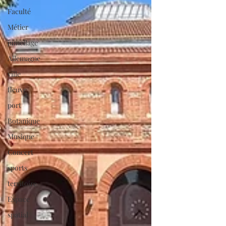
Faculté
Métier
jumellage
Allemagne
ville
fleuve
port
Botanique
Musique
Concert
sports
territoire
Espace
spatial