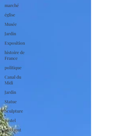
marché
église
Musée
Jardin
Exposition
histoire de
France
politique
Canal du
Midi
Jardin
Statue
Sculpture
pastel
artisanat
local