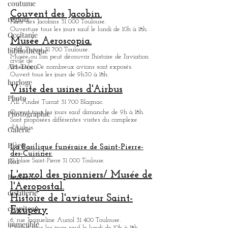
coutume
21, rue de Metz 31 000 Toulouse.
Fermé temporairement, ouverture partielle à l'été
région
2023.
Occitanie
Couvent des Jacobin.
Place des Jacobins 31 000 Toulouse.
bibliothèque
Ouverture tous les jours sauf le lundi de 10h à 18h.
Art-Déco
Musée Aeroscopia.
1 All. Turcat 31 700 Toulouse.
horloge
Musée ou
l'on peut découvrir l'histoire de l'aviation
civile de
Toulouse. De nombreux avions sont exposés.
Photo
Ouvert tous les jours de 9h30 à 18h.
Photographie
Visite des usines d'Airbus
All. André Turcat 31 700 Blagnac.
Galerie
Ouvert tous les jours sauf dimanche de 9h à 18h.
Bière
Sont proposées différentes visites du complexe
d'Airbus.
Roi
La Basilique funéraire de Saint-Pierre-
Brasserie
des-Cuisines:
12, place Saint-Pierre 31 000 Toulouse.
distillerie
L'envol des pionniers/ Musée de
chapiteau
l'Aeropostal.
Histoire de l'aviateur Saint-
immeuble