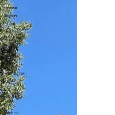
créateur
designer
artisan
Made in
France
fruit et
légume
terroir
aviation
Aéronautique
religion
Festival
Europe
Espace
Académie