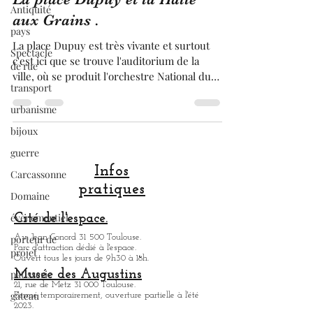
19 juil. 2024
6 min de lecture
Antiquité
pays
La place Dupuy et la Halle
Spectacle
aux Grains .
de rue
La place Dupuy est très vivante et surtout
transport
c'est ici que se trouve l'auditorium de la
urbanisme
ville, où se produit l'orchestre National du
Capitole. Sur cette Place se dresse une
bijoux
imposante colonne, avec un très beau bassin
guerre
à sa base et une belle statue en son sommet.
Sur cette place, vous découvrirez de beaux
Carcassonne
immeubles à l'architecture typique de
Domaine
Toulouse et de nombreux bars et
Infos
évènementiel
restaurants , avec de belles terrasse. Cette
pratiques
place de Toulouse est également chargée
porteur de
d'histoire, à découvr
projet
Cité de l'espace.
pâtisserie
Av. Jean Gonord 31 500 Toulouse.
Parc d'attraction dédié à l'espace.
Ouvert tous les jours de 9h30 à 18h.
gâteau
Musée des Augustins