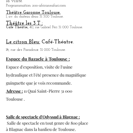
du 01/04 au 30/09 de 9h30 à 19h30
Zoo à faire, plus de 600 animaux présents
et un parcours en voiture pour commencer
la visite.
Programmation: zoo-africansafari.com
Théâtre Garonne Toulouse.
1, av. du chateau d'eau 31 300 Toulouse.
Théâtre les 3 T :
Café
Théâtre,
40, rue Gabriel Péri 31 000 Toulouse.
Le citron Bleu:
Café-Théatre.
18, rue des Paradoux 31 000 Toulouse.
Espace du Bazacle à Toulouse :
Espace d'exposition, visite de l'usine
hydraulique et l'été presence du magnifique
guinguette que je vois recommande.
Adresse :
11 Quai Saint-Pierre 31 000
Toulouse .
Salle de spectacle d'Odyssud à
Blagnac :