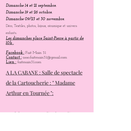
Dimanche 1 et 8 juin.
Dimanche 13 et 27 juillet.
Dimanche 3/17/24 aout.
Dimanche 14 et 21 septembre.
Dimanche 19 et 26 octobre.
Dimanche 09/23 et 30 novembre.
Déco, Textiles, photos, bijoux, céramique et univers
enfants.
Les dimanches place Saint-Pierre à partir de
10h .
Facebook :
Fait Main 31
Contact :
asso.faitmain31@gmail.com
Lien :
faitmain31.com
A LA CABANE : Salle de spectacle
de la Cartoucherie : " Madame
Arthur en Tournée ":
Cet évènement aura lieu le Jeudi