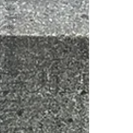
Natur
Umwelt
Erbe
Familie
Gastronomie
Kanal
Boutique
Geschäfte
Einkaufen
Kunst
Orient
Antike Zeit
Land
Strassenshow