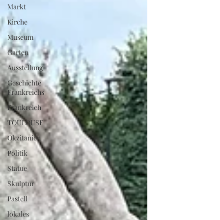
Markt
Kirche
Museum
Garten
Ausstellung
Geschichte
Frankreichs
Frankreich
TOULOUSE
Okzitanien
Politik
Statue
Skulptur
Pastell
lokales