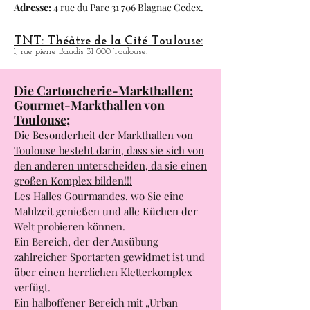
Toulouse.
Adresse:
4 rue du Parc 31 706 Blagnac Cedex.
TNT: Théâtre de la Cité Toulouse:
1, rue pierre Baudis 31 000 Toulouse.
Die Cartoucherie-Markthallen:
Gourmet-Markthallen von
Toulouse;
Die Besonderheit der Markthallen von
Toulouse besteht darin, dass sie sich von
den anderen unterscheiden, da sie einen
großen Komplex bilden!!!
Les Halles Gourmandes, wo Sie eine
Mahlzeit genießen und alle Küchen der
Welt probieren können.
Ein Bereich, der der Ausübung
zahlreicher Sportarten gewidmet ist und
über einen herrlichen Kletterkomplex