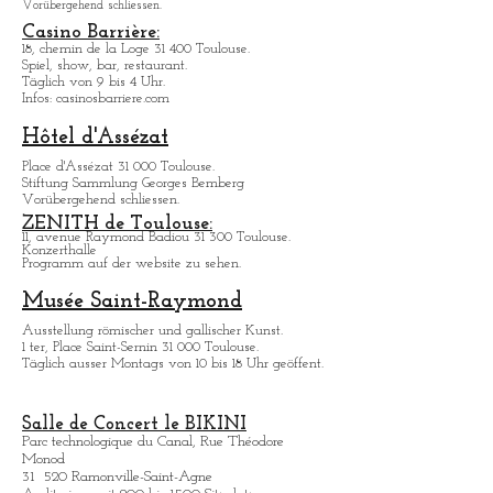
Musée Georges-Labit
17, rue du Japon 31 400 Topulouse
.
Vorübergehend schliessen.
Casino Barrière:
18, chemin de la Loge 31 400 Toulouse.
Spiel, show, bar, restaurant.
Täglich von 9 bis 4 Uhr.
Infos: casinosbarriere.com
Hôtel d'Assézat
Place d'Assézat 31 000 Toulouse.
Stiftung Sammlung Georges Bemberg
Vorübergehend schliessen.
ZENITH de Toulouse:
11, avenue Raymond Badiou 31 300 Toulouse.
Konzerthalle
Programm auf der website zu sehen.
Musée Saint-Raymond
Ausstellung römischer und gallischer Kunst.
1 ter, Place Saint-Sernin 31 000 Toulouse.
Täglich ausser Montags von 10 bis 18 Uhr geöffent.
Salle de Concert le BIKINI
Parc technologique du Canal, Rue Théodore