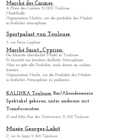
35, All. Jules Guesde 31 000 Toulouse.
Täglich ausser Montags von 10 bis 18 Uhr geöffnet.
Marché des Carmes:
4, Place des Carmes 31 000 Toulouse.
Markthalle.
Organization Nachts, um die produkte des Market
in festlicher atmosphä
re.
Sportpalast von Toulouse.
3, rue Pierre Laplace.
Marché Saint_Cypri
en:
Der kleinste ü
berdachte Markt in Toulouse.
Es herrscht ein bisschen dorfliche Atmosphäre.
Aber es gibt alle Produkte, nach denen sie suchen
können.
Organization Nacht, um die Produkte des Market
in festlicher Atmosphäre zu probieren.
KALINKA Toulouse:
Bar/Abendessen
ein
Spektakel geboren, unter anderem mit
Transformisten.
10 und 10bis Rue des Teinturiuers 31 300 Toulouse.