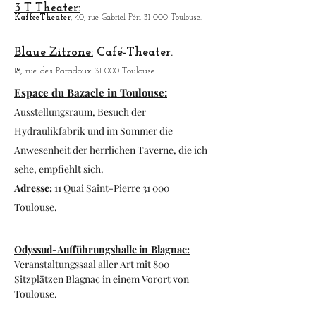
Garonne-Theater Toulouse.
1, Av. des Wasserturms 31 300 Toulouse.
3 T Theater:
Kaffee
Theater,
40, rue Gabriel Péri 31 000 Toulouse.
Blaue Zitrone:
Café-Theater.
18, rue des Paradoux 31 000 Toulouse.
Espace du Bazacle in Toulouse:
Ausstellungsraum, Besuch der
Hydraulikfabrik und im Sommer die
Anwesenheit der herrlichen Taverne, die ich
sehe, empfiehlt sich.
Adresse:
11 Quai Saint-Pierre 31 000
Toulouse.
Odyssud-Aufführungshalle in
Blagnac:
Veranstaltungssaal aller Art mit 800
Sitzplätzen
Blagnac in einem Vorort von