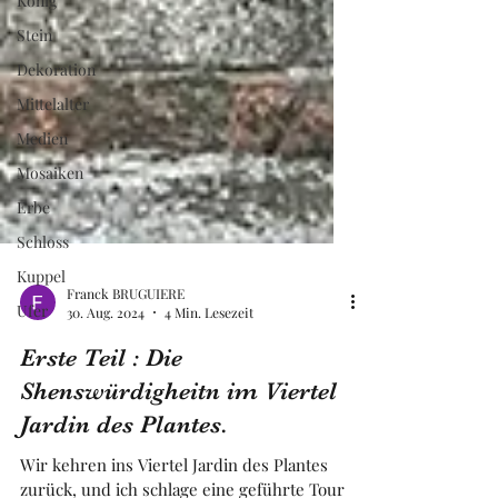
König
Stein
Dekoration
Mittelalter
Medien
Mosaiken
Erbe
Schloss
Kuppel
Ufer
Franck BRUGUIERE
30. Aug. 2024
4 Min. Lesezeit
Erste Teil : Die
Shenswürdigheitn im Viertel
Jardin des Plantes.