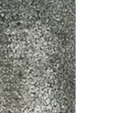
Stadtplanung
Krieg
Carcassonne
Veranstaltung
Anwesen
Bibliothek
Buch
Wissenschaft
Uhr
Herrenhaus
Gebäude
Denkmal
Fotograf
Bier