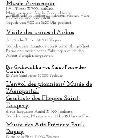
Couvent des Jacobin.
Place des Jacobins 31 000 Toulouse.
Täglich ausser Montags von 10 bis 18 Uhr geöffnet.
Musée Aeroscopia.
1 All. Turcat 31 700 Toulouse.
Museum, in den Sie die Gesschichte der
Zivilluftfarht in Toulouse entdecken kö
nnen. Viele
Flugzeuge sind ausgestellt.
Täglich von 9:30 bis 18:00 Uhr geöffnet.
Visite des usines d'Airbus
All. André Turcat 31 700 Blagnac.
Tä
glich ausser Sonntags von 9 bis 18 Uhr geöffnet.
Es werden verschiedene Fuhrungen durch den
Airbus-Komplex angeboten.
Die Grabbasilika von Saint-Pierre-des-
Cuisines:
12, Place Saint-Pierre 31 000 Toulouse.
L'envol des pionniers/ Musée de
l'Aeropostal.
Geschiste des Fliegers Saint-
Exupery
6, rue Jacqueline Auriol 31 400 Toulouse.
Tä
glich ausser Montags von 10 bis 18 Uhr geöffnet.