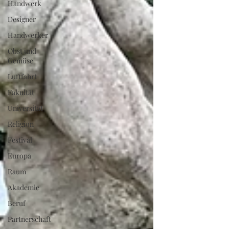
Handwerk
Designer
Handwerker
Obst und
Gemüse
Luftfahrt
Fakultät
Universität
Religion
Festival
Europa
Raum
Akademie
Beruf
Partnerschaft