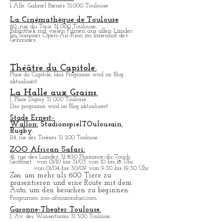
Expositions.
Das Programm wird im Blog aktualisiert.
Toulouse-Stadion.
1 Alle. Gabriel Biénès 31.000 Toulouse.
La Cinémathèque de Toulouse
60, rue du Taur 31 000 Toulouse.
Bibliothek mit vielen Filmen aus allen Lä
nder.
Im Sommer Open-Air-Kino im Innenhof des
Gebaudes.
Théâtre du Capitole.
Place du Capitole, ldas Programm wird im Blog
aktualisiert.
La Halle aux Grains.
1, Place Dupuy 31 000 Toulouse.
Das programm wird im Blog aktualisiert.
Stade Ernest-
Wallon:
Stadionspiel
T
Oulousain,
Rugby.
114, rue des Troènes 31 200 Toulouse.
ZOO African Safari:
41, rue des Landes 31 830 Plaisance-du-Touch.
Geö
ffnet : von 01/10 bis 31/03 von 10 bis 18 Uhr.
von 01/04 bis 30/09 von 9:30 bis 19:30 Uhr
Zoo, um mehr als 600 Tiere zu
prasentieren und eine Route mit dem
Auto, um den besuchen zu beginnen.
Programm
: zoo-africansafari.com