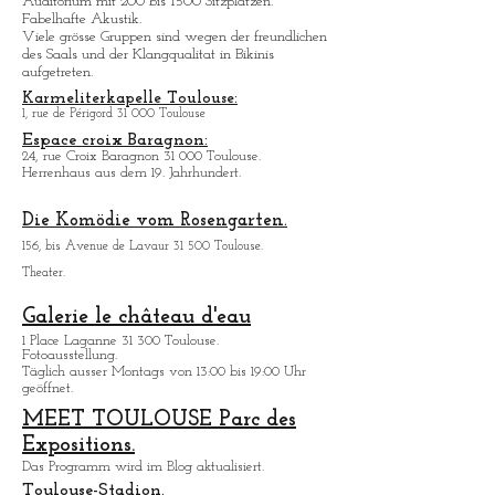
Monod
31 520 Ramonville-Saint-Agne
Auditorium mit 200 bis 1500 Sitzplatzen.
Fabelhafte Akustik.
Viele grö
sse Gruppen sind wegen der freundlichen
des Saals und der Klangqualitat in Bikinis
aufgetreten.
Karmeliterkapelle Toulouse:
1, rue de Périgord 31 000 Toulouse
Espace croix Baragnon:
24, rue Croix Baragnon 31 000 Toulouse.
Herrenhaus aus dem 19. Jahrhundert.
Die Komödie vom Rosengarten.
156, bis Avenue de Lavaur 31 500 Toulouse.
Theater.
Galerie le château d'eau
1 Place Laganne 31 300 Toulouse.
Fotoausstellung.
Täglich ausser Montags von 13:00 bis 19:00 Uhr
geöffnet.
MEET TOULOUSE Parc des