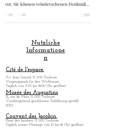
Wir kehren ins Viertel Jardin des Plantes
zurück, und ich schlage eine geführte Tour
vor. Sie können wönderschenen Denkmälen
entdecken !!! .
Nutzliche
Informatione
n
Cité de l'espace.
Av. Jean Gonord 31 500 Toulouse.
Vergnugspark für den Welttraum.
Täglich von 9:30 bis 18:00 Uhr geöffnet.
Musée des Augustins
21, rue de Metz 31 000 Toulouse.
Vorübergehend geschlossen Teilöffnung gestillt
2023.