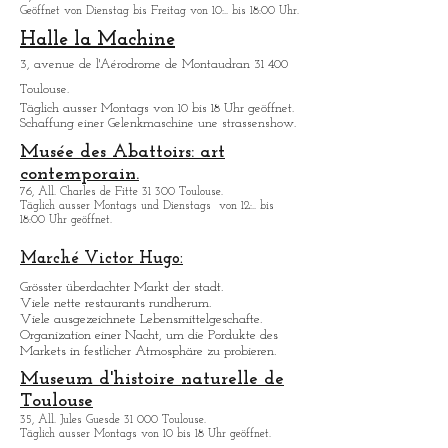
Musée des Arts
Précieux Paul-
Dupuy
13, rue de la Pleau 31 000 Toulouse
Geöffnet von Dienstag bis Freitag von 10:.. bis 18:00 Uhr.
Halle la Machine
3, avenue de l'Aérodrome de Montaudran 31 400
Toulouse.
Tä
glich ausser Montags von 10 bis 18 Uhr geöffnet.
Schaffung einer Gelenkmaschine une strassenshow.
Musée des Abattoirs: art
contemporain.
76, All. Charles de Fitte 31 300 Toulouse.
Täglich ausser Montags
und Dienstags
von 12:.. bis
18:00 Uhr geöffnet.
Marché Victor Hugo:
Grö
sster überdachter Markt der stadt.
Viele nette restaurants rundherum.
Viele ausgezeichnete Lebensmittelgeschafte.
Organization einer Nacht, um die Pordukte des
Markets in festlicher Atmosphäre zu probieren.
Museum d'histoire naturelle de
Toulouse