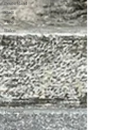
Deutschland
Stadt
Fluss
Hafen
Botanik
Musik
Konzert
Sport
Territorium
räumlich
Essen
Industrietourismus
Tourismus
reisen
Urlaub