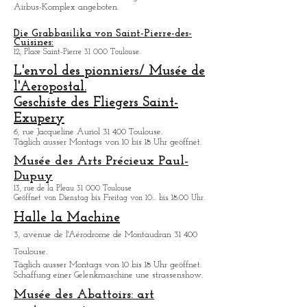
All. André Turcat 31 700 Blagnac.
Tä
glich ausser Sonntags von 9 bis 18 Uhr geöffnet.
Es werden verschiedene Fuhrungen durch den
Airbus-Komplex angeboten.
Die Grabbasilika von Saint-Pierre-des-
Cuisines:
12, Place Saint-Pierre 31 000 Toulouse.
L'envol des pionniers/ Musée de
l'Aeropostal.
Geschiste des Fliegers Saint-
Exupery
6, rue Jacqueline Auriol 31 400 Toulouse.
Tä
glich ausser Montags von 10 bis 18 Uhr geöffnet.
Musée des Arts
Précieux Paul-
Dupuy
13, rue de la Pleau 31 000 Toulouse
Geöffnet von Dienstag bis Freitag von 10:.. bis 18:00 Uhr.
Halle la Machine
3, avenue de l'Aérodrome de Montaudran 31 400
Toulouse.
Tä
glich ausser Montags von 10 bis 18 Uhr geöffnet.
Schaffung einer Gelenkmaschine une strassenshow.