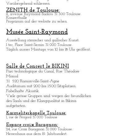
Hôtel d'Assézat
Place d'Assézat 31 000 Toulouse.
Stiftung Sammlung Georges Bemberg
Vorübergehend schliessen.
ZENITH de Toulouse:
11, avenue Raymond Badiou 31 300 Toulouse.
Konzerthalle
Programm auf der website zu sehen.
Musée Saint-Raymond
Ausstellung römischer und gallischer Kunst.
1 ter, Place Saint-Sernin 31 000 Toulouse.
Täglich ausser Montags von 10 bis 18 Uhr geöffent.
Salle de Concert le BIKINI
Parc technologique du Canal, Rue Théodore
Monod
31 520 Ramonville-Saint-Agne
Auditorium mit 200 bis 1500 Sitzplatzen.
Fabelhafte Akustik.
Viele grö
sse Gruppen sind wegen der freundlichen
des Saals und der Klangqualitat in Bikinis
aufgetreten.
Karmeliterkapelle Toulouse:
1, rue de Périgord 31 000 Toulouse