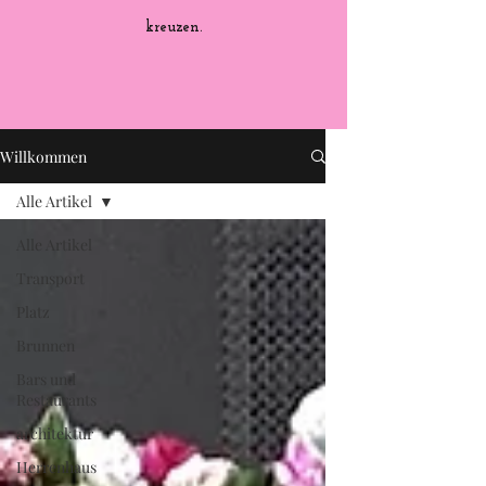
kreuzen.
Willkommen
Alle Artikel
Alle Artikel
Transport
Platz
Brunnen
Bars und
Restaurants
architektur
Herrenhaus