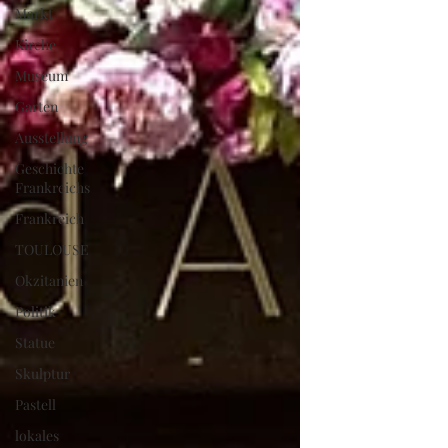
Markt
Kirche
Museum
Garten
Ausstellung
Geschichte
Frankreichs
Frankreich
TOULOUSE
Okzitanien
Politik
Statue
Skulptur
Pastell
lokales