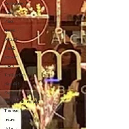
Deutschland
Stadt
Fluss
Hafen
Botanik
Musik
Konzert
Sport
Territorium
räumlich
Essen
Industrietourismus
Tourismus
reisen
Urlaub