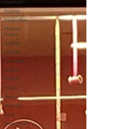
Handwerk
Designer
Handwerker
Obst und
Gemüse
Luftfahrt
Fakultät
Universität
Religion
Festival
Europa
Raum
Akademie
Beruf
Partnerschaft