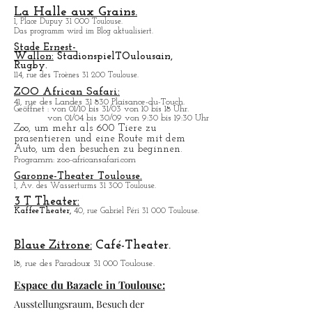
Théâtre du Capitole.
Place du Capitole, ldas Programm wird im Blog
aktualisiert.
La Halle aux Grains.
1, Place Dupuy 31 000 Toulouse.
Das programm wird im Blog aktualisiert.
Stade Ernest-
Wallon:
Stadionspiel
T
Oulousain,
Rugby.
114, rue des Troènes 31 200 Toulouse.
ZOO African Safari:
41, rue des Landes 31 830 Plaisance-du-Touch.
Geö
ffnet : von 01/10 bis 31/03 von 10 bis 18 Uhr.
von 01/04 bis 30/09 von 9:30 bis 19:30 Uhr
Zoo, um mehr als 600 Tiere zu
prasentieren und eine Route mit dem
Auto, um den besuchen zu beginnen.
Programm
: zoo-africansafari.com
Garonne-Theater Toulouse.
1, Av. des Wasserturms 31 300 Toulouse.
3 T Theater:
Kaffee
Theater,
40, rue Gabriel Péri 31 000 Toulouse.
Blaue Zitrone:
Café-Theater.
18, rue des Paradoux 31 000 Toulouse.