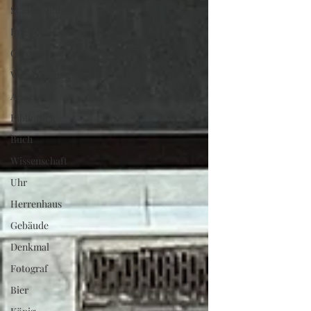
Stadtplanung
Krieg
Carcassonne
Veranstaltung
Anwesen
Bibliothek
Buch
Wissenschaft
Uhr
Herrenhaus
Gebäude
Denkmal
Fotograf
Bier