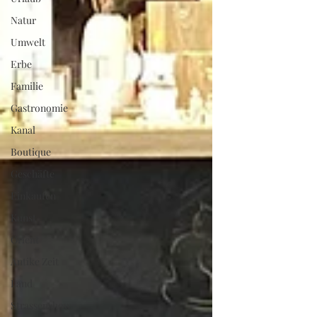
Natur
Umwelt
Erbe
Familie
Gastronomie
Kanal
Boutique
Geschäfte
Einkaufen
Kunst
Orient
Antike Zeit
Land
Strassenshow