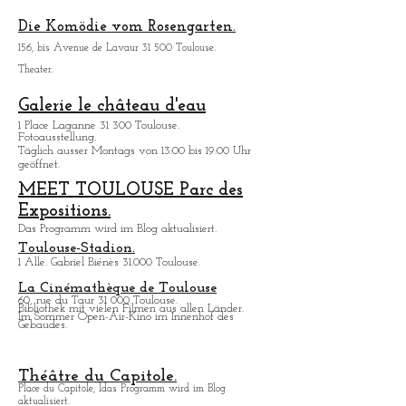
Espace croix Baragnon:
24, rue Croix Baragnon 31 000 Toulouse.
Herrenhaus aus dem 19. Jahrhundert.
Die Komödie vom Rosengarten.
156, bis Avenue de Lavaur 31 500 Toulouse.
Theater.
Galerie le château d'eau
1 Place Laganne 31 300 Toulouse.
Fotoausstellung.
Täglich ausser Montags von 13:00 bis 19:00 Uhr
geöffnet.
MEET TOULOUSE Parc des
Expositions.
Das Programm wird im Blog aktualisiert.
Toulouse-Stadion.
1 Alle. Gabriel Biénès 31.000 Toulouse.
La Cinémathèque de Toulouse
60, rue du Taur 31 000 Toulouse.
Bibliothek mit vielen Filmen aus allen Lä
nder.
Im Sommer Open-Air-Kino im Innenhof des
Gebaudes.