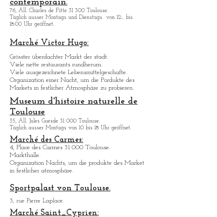
Musée des Abattoirs: art
contemporain.
76, All. Charles de Fitte 31 300 Toulouse.
Täglich ausser Montags
und Dienstags
von 12:.. bis
18:00 Uhr geöffnet.
Marché Victor Hugo:
Grö
sster überdachter Markt der stadt.
Viele nette restaurants rundherum.
Viele ausgezeichnete Lebensmittelgeschafte.
Organization einer Nacht, um die Pordukte des
Markets in festlicher Atmosphäre zu probieren.
Museum d'histoire naturelle de
Toulouse
35, All. Jules Guesde 31 000 Toulouse.
Täglich ausser Montags von 10 bis 18 Uhr geöffnet.
Marché des Carmes:
4, Place des Carmes 31 000 Toulouse.
Markthalle.
Organization Nachts, um die produkte des Market
in festlicher atmosphä
re.
Sportpalast von Toulouse.