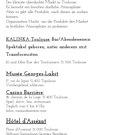
3, rue Pierre Laplace.
Marché Saint_Cypri
en:
Der kleinste ü
berdachte Markt in Toulouse.
Es herrscht ein bisschen dorfliche Atmosphäre.
Aber es gibt alle Produkte, nach denen sie suchen
können.
Organization Nacht, um die Produkte des Market
in festlicher Atmosphäre zu probieren.
KALINKA Toulouse:
Bar/Abendessen
ein
Spektakel geboren, unter anderem mit
Transformisten.
10 und 10bis Rue des Teinturiuers 31 300 Toulouse.
Musée Georges-Labit
17, rue du Japon 31 400 Topulouse
.
Vorübergehend schliessen.
Casino Barrière:
18, chemin de la Loge 31 400 Toulouse.
Spiel, show, bar, restaurant.
Täglich von 9 bis 4 Uhr.
Infos: casinosbarriere.com