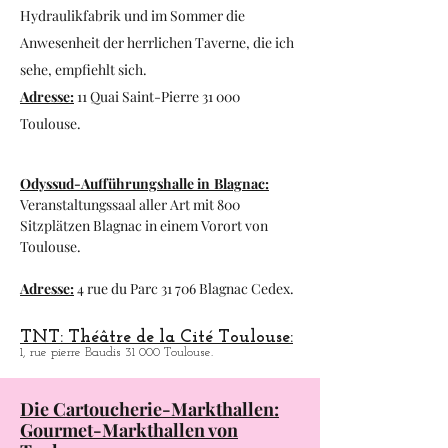
Espace du Bazacle in Toulouse:
Ausstellungsraum, Besuch der
Hydraulikfabrik und im Sommer die
Anwesenheit der herrlichen Taverne, die ich
sehe, empfiehlt sich.
Adresse:
11 Quai Saint-Pierre 31 000
Toulouse.
Odyssud-Aufführungshalle in
Blagnac:
Veranstaltungssaal aller Art mit 800
Sitzplätzen
Blagnac in einem Vorort von
Toulouse.
Adresse:
4 rue du Parc 31 706 Blagnac Cedex.
TNT: Théâtre de la Cité Toulouse:
1, rue pierre Baudis 31 000 Toulouse.