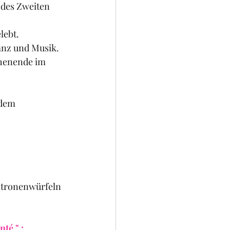
 des Zweiten 
lebt.
anz und Musik.
chenende im 
 dem 
itronenwürfeln 
té " :