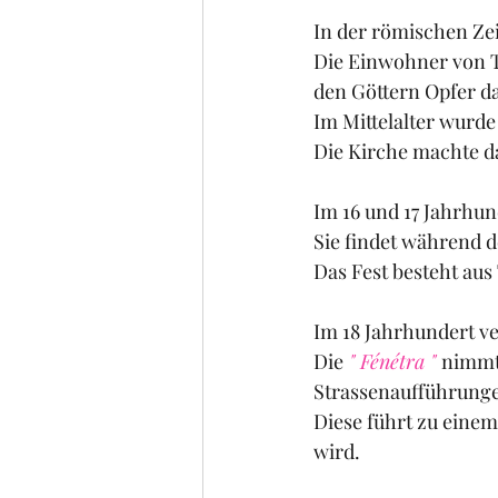
In der römischen Zeit
Die Einwohner von T
den Göttern Opfer d
Im Mittelalter wurde
Die Kirche machte d
Im 16 und 17 Jahrhu
Sie findet während d
Das Fest besteht au
Im 18 Jahrhundert ve
Die
 " Fénétra " 
nimmt 
Strassenaufführunge
Diese führt zu eine
wird.