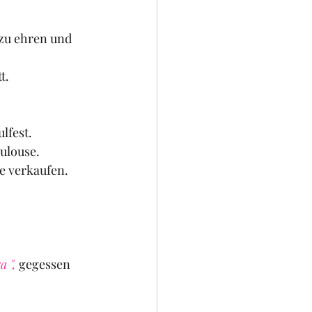
zu ehren und 
t.
lfest.
oulouse.
e verkaufen.
a ",
 gegessen 