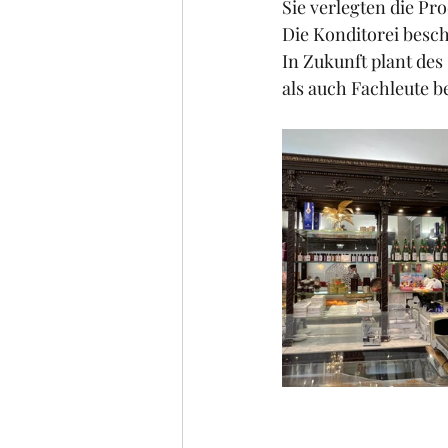
Sie verlegten die Pr
Die Konditorei besch
In Zukunft plant des 
als auch Fachleute b