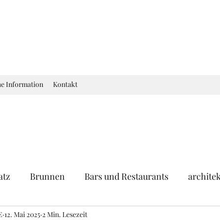
he Information
Kontakt
atz
Brunnen
Bars und Restaurants
archite
E
eum
12. Mai 2025
Garten
2 Min. Lesezeit
Ausstellung
Geschichte Frankr