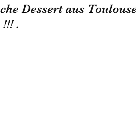
che Dessert aus Toulouse
!!! .
Politik
Statue
Skulptur
Pastell
lok
Obst und Gemüse
Luftfahrt
Fakultät
Un
uropa
Raum