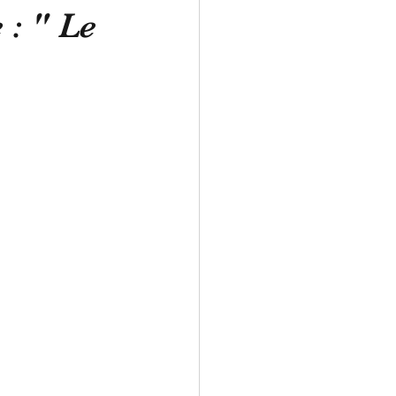
 : " Le
ales Handwerk
iversität