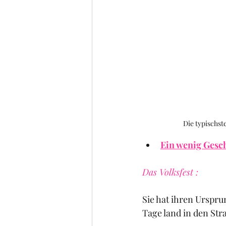
Die typischst
Ein wenig Gesch
Das Volksfest :
Sie hat ihren Urspru
Tage land in den Str