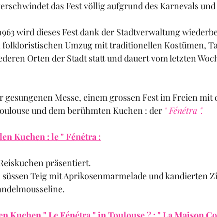
erschwindet das Fest völlig aufgrund des Karnevals und
1963 wird dieses Fest dank der Stadtverwaltung wiederbe
 folkloristischen Umzug mit traditionellen Kostümen, T
iederen Orten der Stadt statt und dauert vom letzten Wo
er gesungenen Messe, einem grossen Fest im Freien mit
oulouse und dem berühmten Kuchen : der 
" Fénétra ".
en Kuchen : le " Fénétra :
Reiskuchen präsentiert.
m süssen Teig mit Aprikosenmarmelade und kandierten Z
andelmousseline.
 Kuchen " Le Fénétra " in Toulouse ? : " La Maison Con