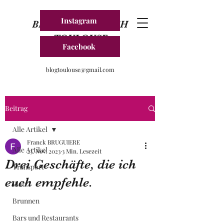
Instagram
BLOG FRANKREICH
TOULOUSE
Facebook
blogtoulouse@gmail.com
Beitrag
Alle Artikel
Franck BRUGUIERE
Alle Artikel
23. Nov. 2023
3 Min. Lesezeit
Drei Geschäfte, die ich
Transport
euch empfehle.
Platz
Brunnen
Bars und Restaurants