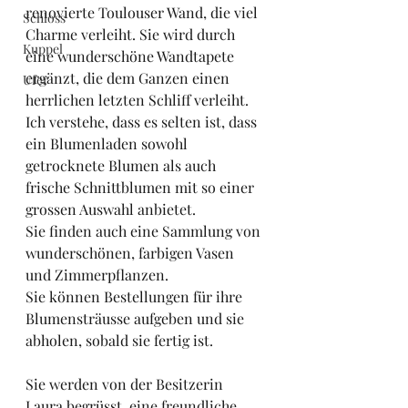
renovierte Toulouser Wand, die viel 
Schloss
Charme verleiht. Sie wird durch 
Kuppel
eine wunderschöne Wandtapete 
ergänzt, die dem Ganzen einen 
Ufer
herrlichen letzten Schliff verleiht.
Ich verstehe, dass es selten ist, dass 
ein Blumenladen sowohl 
getrocknete Blumen als auch 
frische Schnittblumen mit so einer 
grossen Auswahl anbietet.
Sie finden auch eine Sammlung von 
wunderschönen, farbigen Vasen 
und Zimmerpflanzen.
Sie können Bestellungen für ihre 
Blumensträusse aufgeben und sie 
abholen, sobald sie fertig ist.
Sie werden von der Besitzerin 
Laura begrüsst, eine freundliche, 