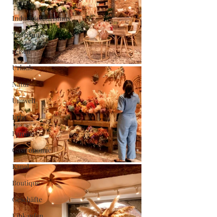
Essen
Industrietourismus
Tourismus
reisen
Urlaub
Natur
Umwelt
Erbe
Familie
Gastronomie
Kanal
Boutique
Geschäfte
Einkaufen