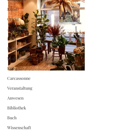
Kunst
Orient
Antike Zeit
Land
Strassenshow
Stadtplanung
Krieg
Carcassonne
Veranstaltung
Anwesen
Bibliothek
Buch
Wissenschaft