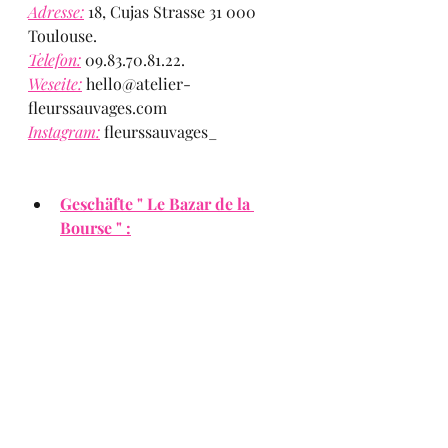
Adresse:
 18, Cujas Strasse 31 000 
Toulouse.
Telefon:
 09.83.70.81.22.
Weseite:
hello@atelier-
fleurssauvages.com
Instagram:
 fleurssauvages_
Geschäfte " Le Bazar de la 
Bourse " :