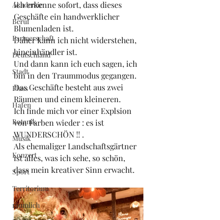
ich erkenne sofort, dass dieses 
Akademie
Geschäfte ein handwerklicher 
Beruf
Blumenladen ist.
Partnerschaft
Daher kann ich nicht widerstehen, 
hineinhändler ist.
Deutschland
Und dann kann ich euch sagen, ich 
Stadt
bin in den Traummodus gegangen.
Das Geschäfte besteht aus zwei 
Fluss
Räumen und einem kleineren.
Hafen
Ich finde mich vor einer Explsion 
Botanik
von Farben wieder : es ist 
WUNDERSCHÖN !! .
Musik
Als ehemaliger Landschaftsgärtner 
Konzert
ist alles, was ich sehe, so schön, 
dass mein kreativer Sinn erwacht.
Sport
Territorium
räumlich