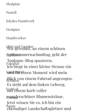
Skulptur
Pastell
lokales Handwerk
Designer
Handwerker
Obst und Gemüse
Wie gewohnt, an einem schönen 
Spätsommernachmittag, geht der 
Luftfahrt
Toulouse-Blog spazieren.
Fakultät
Ich biege in einer kleine Strasse ein 
Universität
und für einen Moment wird mein 
Blick von einem Fahrrad angezogen.
Religion
Es steht auf dem linken Gehweg, 
Festival
mit einem Korb voller 
wunderschöner Blumensträsse.
Europa
Jetzt wissen Sie es, ich bin ein 
Raum
ehemaliger Landschaftsgärtner und 