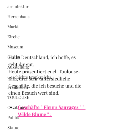
architektur
Herrenhaus
Markt
Kirche
Museum
Garten
Hallo Deutschland, ich hoffe, es 
geht dir gut.
Ausstellung
Heute präsentiert euch Toulouse-
Geschichte Frankreichs
Blog drei sehr untersiedliche 
Geschäfte, die ich besuche und die 
Frankreich
einen Besuch wert sind.
TOULOUSE
Geschäfte " Fleurs Sauvages " " 
Okzitanien
Wilde Blume " :
Politik
Statue