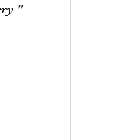
ry "
ales Handwerk
iversität