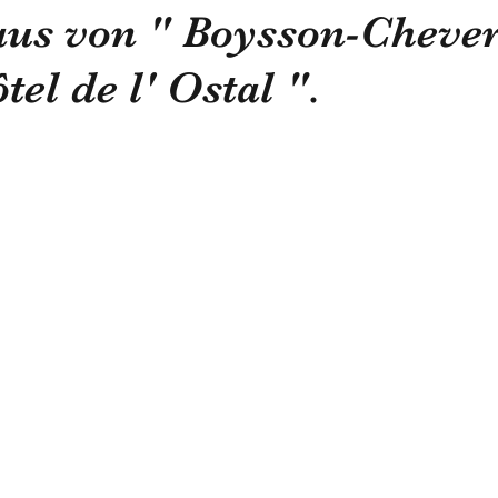
us von " Boysson-Chever
tel de l' Ostal ".
Politik
Statue
Skulptur
Pastell
lok
Obst und Gemüse
Luftfahrt
Fakultät
Un
uropa
Raum