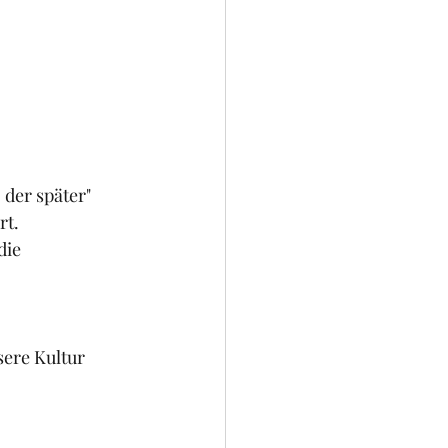
der später" 
rt.
die 
ere Kultur 