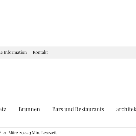
he Information
Kontakt
atz
Brunnen
Bars und Restaurants
archite
E
eum
21. März 2024
Garten
3 Min. Lesezeit
Ausstellung
Geschichte Frankr