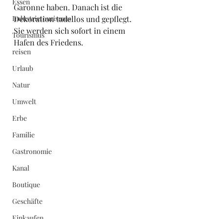
Essen
Garonne haben. Danach ist die 
Industrietourismus
Dekoration tadellos und gepflegt.
Sie werden sich sofort in einem 
Tourismus
Hafen des Friedens.
reisen
Urlaub
Natur
Umwelt
Erbe
Familie
Gastronomie
Kanal
Boutique
Geschäfte
Einkaufen