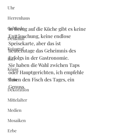
Uhr
Herrenhaus
Gebäude
In Bezug auf die Küche gibt es keine 
Enttäuschung, keine endlose 
Denkmal
Speisekarte, aber das ist 
Fotograf
heutezutage das Geheimnis des 
Erfolgs in der Gastronomie.
Bier
Sie haben die Wahl zwichen Taps 
König
oder Hauptgerichten, ich empfehle 
Ihnen den Fisch des Tages, ein 
Stein
Genuss. 
Dekoration
Mittelalter
Medien
Mosaiken
Erbe