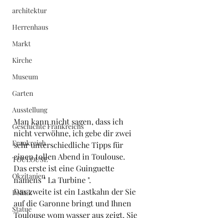
architektur
Herrenhaus
Markt
Kirche
Museum
Garten
Ausstellung
Man kann nicht sagen, dass ich 
Geschichte Frankreichs
nicht verwöhne, ich gebe dir zwei 
Frankreich
sehr unterschiedliche Tipps für 
einen tollen Abend in Toulouse.
TOULOUSE
Das erste ist eine Guinguette 
Okzitanien
namens " La Turbine ".
Das zweite ist ein Lastkahn der Sie 
Politik
auf die Garonne bringt und Ihnen 
Statue
Toulouse wom wasser aus zeigt. Sie 