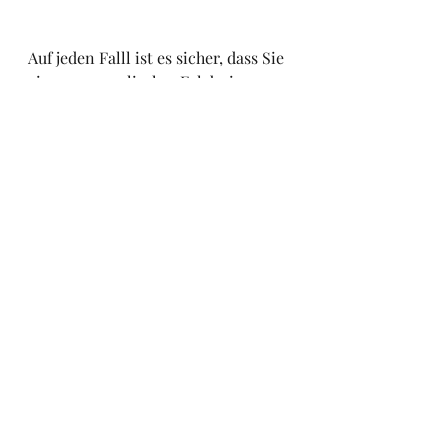
Auf jeden Falll ist es sicher, dass Sie 
ein unvergesslisches Erlebnis 
haben werden.
Eine letzte Präzisierung: Für beide 
Optionen ist es ratsam, Ihnen 
Abend frühzeitig zu reservieren, ist 
alles für heute, ich wünsche Ihnen 
schöne Abende in Toulouse.
Der Blog über Toulouse.
Viele Grüsse Franck.
INTERAKTIVES FOTOBONUS: