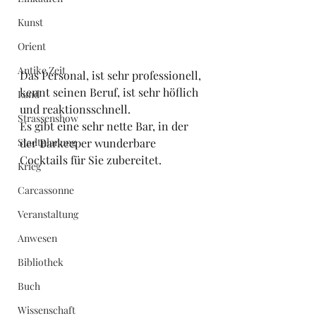
Kunst
Orient
Antike Zeit
Das Personal, ist sehr professionell, 
kennt seinen Beruf, ist sehr höflich 
Land
und reaktionsschnell.
Strassenshow
Es gibt eine sehr nette Bar, in der 
Stadtplanung
der Barkeeper wunderbare 
Cocktails für Sie zubereitet.
Krieg
Carcassonne
Veranstaltung
Anwesen
Bibliothek
Buch
Wissenschaft