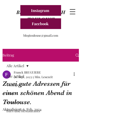
Instagram
BLOG FRANKREICH
TOULOUSE
Facebook
blogtoulouse@gmail.com
Beitrag
Alle Artikel
Franck BRUGUIERE
Alle Artikel
26. Sept. 2023
3 Min. Lesezeit
Zwei gute Adressen für
Transport
einen schönen Abend in
Platz
Toulouse.
Brunnen
Aktualisiert:
6. Feb. 2024
Bars und Restaurants