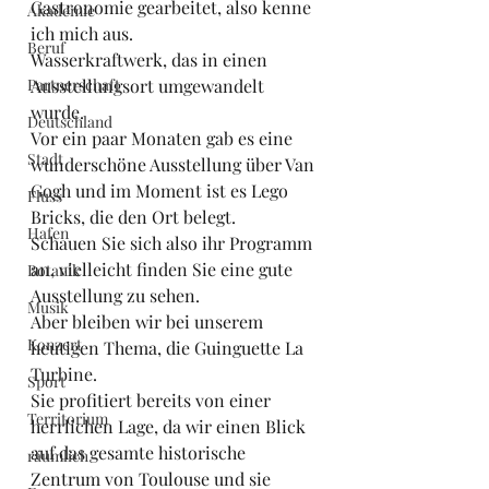
Gastronomie gearbeitet, also kenne 
Akademie
ich mich aus.
Beruf
Wasserkraftwerk, das in einen 
Partnerschaft
Ausstellungsort umgewandelt 
wurde.
Deutschland
Vor ein paar Monaten gab es eine 
Stadt
wunderschöne Ausstellung über Van 
Gogh und im Moment ist es Lego 
Fluss
Bricks, die den Ort belegt.
Hafen
Schauen Sie sich also ihr Programm 
an, vielleicht finden Sie eine gute 
Botanik
Ausstellung zu sehen.
Musik
Aber bleiben wir bei unserem 
Konzert
heutigen Thema, die Guinguette La 
Turbine.
Sport
Sie profitiert bereits von einer 
Territorium
herrlichen Lage, da wir einen Blick 
auf das gesamte historische 
räumlich
Zentrum von Toulouse und sie 