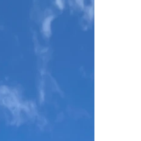
arquitectura típica de Toulouse, hecha de
ladrillos de terracota. No se puede pasar
por alto la cúpula de la Grave porque se
distingue de las muchas otras iglesias de
Toulouse que tienen un campanario. Esta
cúpula es absolutamente digna de vi