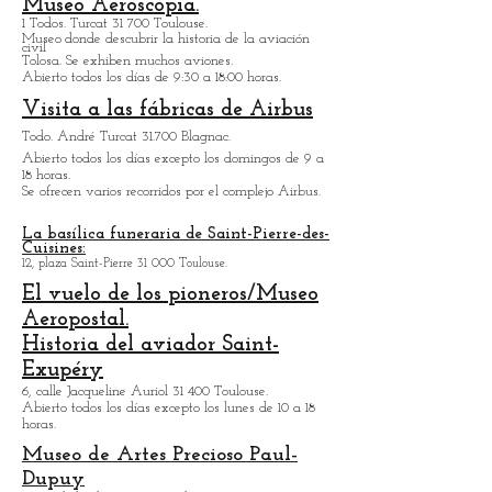
Convento Jacobino.
Plaza de los Jacobinos 31.000 Toulouse.
Abierto todos los días excepto los lunes de 10 a 18
horas.
Museo Aeroscopia.
1 Todos. Turcat 31 700 Toulouse.
Museo
donde descubrir la historia de la aviación
civil
Tolosa. Se exhiben muchos aviones.
Abierto todos los días de 9:30 a 18:00 horas.
Visita a las fábricas de Airbus
Todo. André Turcat 31.700 Blagnac.
Abierto todos los días excepto los domingos de 9 a
18 horas.
Se ofrecen varios recorridos por el complejo Airbus.
La basílica funeraria de Saint-Pierre-des-
Cuisines:
12, plaza Saint-Pierre 31 000 Toulouse.
El vuelo de los pioneros/Museo
Aeropostal.
Historia del aviador Saint-
Exupéry
6, calle Jacqueline Auriol 31 400 Toulouse.