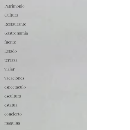
Patrimonio
Cultura
Restaurante
Gastronomia
fuente
Estado
terraza
viajar
vacaciones
espectaculo
escultura
estatua
concierto
maquina