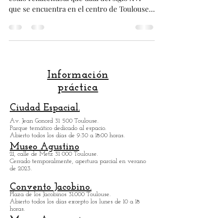
D'Ulmo " en Toulouse !!! .
Les presento un magnifico mansion de
estilo renacentista que data del siglo XVI
que se encuentra en el centro de Toulouse
Posteriormente, inspiró a numerosos otros
mansión de la ciudad Rosa Se lo debemos a "
Jean d'Ulmo " , quien dio su nombre a este
hermoso mansión y que pertenecía a una
buena familia Lo logrará, pero su
deshonestidad patológica se impondrá y
Información
acabará ahorcado al extremo de una cuerda
práctica
Este mansión es el primero en contar con
una escalera recta de estilo rena
Ciudad Espacial.
Av. Jean Gonord 31 500 Toulouse.
Parque temático dedicado al espacio.
Abierto todos los días de 9:30 a 18:00 horas.
Museo Agustino
21, calle de Metz 31 000 Toulouse.
Cerrado temporalmente, apertura parcial en verano
de 2023.