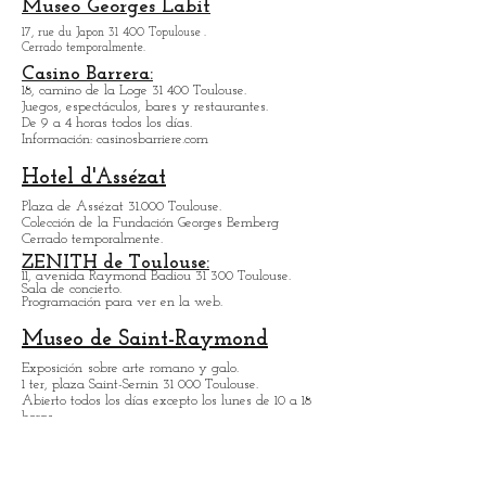
espectáculo, con, entre otros,
transformistas.
10 y 10bis Rue des Teinturiuers 31 300 Toulouse.
Museo Georges Labit
17, rue du Japon 31 400 Topulouse
.
Cerrado temporalmente.
Casino Barrera:
18, camino de la Loge 31 400 Toulouse.
Juegos, espectáculos, bares y restaurantes.
De 9 a 4 horas todos los días.
Información: casinosbarriere.com
Hotel d'Assézat
Plaza de Assézat 31.000 Toulouse.
Colección de la Fundación Georges Bemberg
Cerrado temporalmente.
ZENITH de Toulouse:
11, avenida Raymond Badiou 31 300 Toulouse.
Sala de concierto.
Programación para ver en la web.
Museo de Saint-Raymond
Exposición
sobre arte romano y galo.
1 ter, plaza Saint-Sernin 31 000 Toulouse.