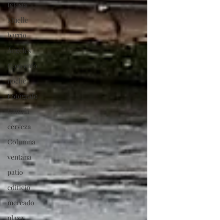
Iglesia
Muelle
barrio
Ángeles
Convento
noche
Fotógrafo
Galería
cerveza
Columna
ventana
patio
edificio
mercado
plaza