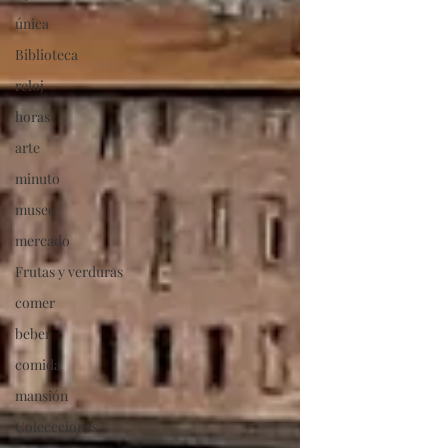
única
Biblioteca
reloj
horas
arte
minuto
museo
mercado
Frutas y verduras
comer
beber
comida
mansión
Coleccciones