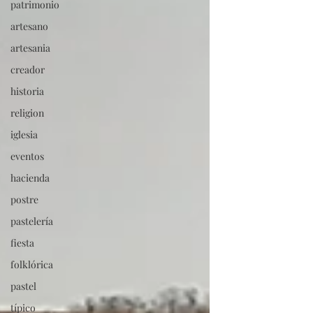
patrimonio
artesano
artesania
creador
historia
religion
iglesia
eventos
hacienda
postre
pastelería
fiesta
folklórica
pastel
típico