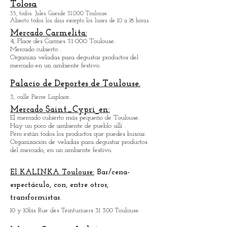
Muchos buenos restaurantes
por todos
lados.
Muchas tiendas de comida excelentes.
Organización de veladas para venir a degustar
productos del mercado en un ambiente festivo.
Museo de Historia Natural
de
Tolosa
35, todos. Jules Guesde 31.000 Toulouse.
Abierto todos los días excepto los lunes de 10 a 18 horas.
Mercado Carmelita:
4, Place des Carmes 31 000 Toulouse.
Mercado cubierto .
Organiza veladas para degustar productos del
mercado en un ambiente festivo.
Palacio de Deportes de Toulouse.
3, calle Pierre Laplace.
Mercado Saint_Cypri
en:
El mercado cubierto más pequeño de Toulouse.
Hay un poco de ambiente de pueblo
allí
.
Pero están todos los productos que puedes buscar.
Organización de veladas para degustar productos
del mercado, en un ambiente festivo.
El KALINKA Toulouse:
Bar/cena-