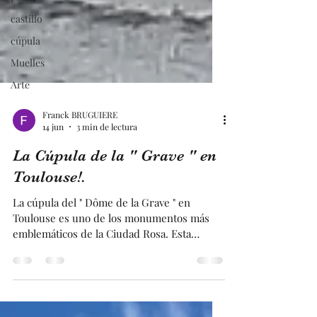
castillo
cúpula
Muelles
Arte
Franck BRUGUIERE
14 jun
3 min de lectura
La Cúpula de la " Grave " en
Toulouse!.
La cúpula del " Dôme de la Grave " en
Toulouse es uno de los monumentos más
emblemáticos de la Ciudad Rosa. Esta
magnífica cúpula de cobre está situada en la
orilla izquierda del Río Garonne, lo que hace
majestuosa. Esta cúpula tiene una