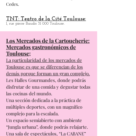
asientos
Blagnac en las afueras de Toulouse.
Dirección:
4 rue du Parc 31 706 Blagnac
Cedex.
TNT: Teatro de la Cité Toulouse:
1, rue pierre Baudis 31 000 Toulouse.
Los Mercados de la Cartoucherie:
Mercados gastronómicos de
Toulouse;
La particularidad de los mercados de
Toulouse es que se diferencian de los
demás porque forman un gran complejo.
Les Halles Gourmandes, donde podrás
disfrutar de una comida y degustar todas
las cocinas del mundo.
Una sección dedicada a la práctica de
múltiples deportes, con un magnífico
complejo para la escalada.
Un espacio semiabierto con ambiente