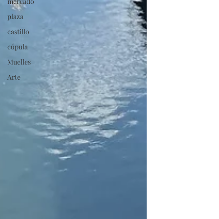
mercado
plaza
castillo
cúpula
Muelles
Arte