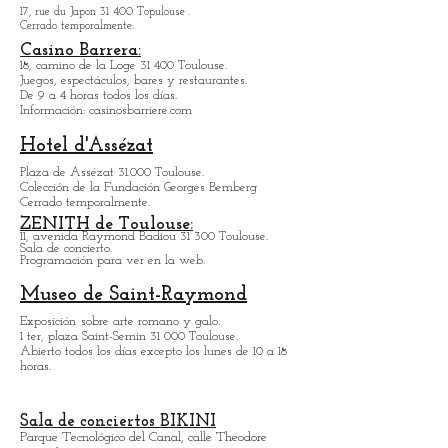
Museo Georges Labit
17, rue du Japon 31 400 Topulouse
.
Cerrado temporalmente.
Casino Barrera:
18, camino de la Loge 31 400 Toulouse.
Juegos, espectáculos, bares y restaurantes.
De 9 a 4 horas todos los días.
Información: casinosbarriere.com
Hotel d'Assézat
Plaza de Assézat 31.000 Toulouse.
Colección de la Fundación Georges Bemberg
Cerrado temporalmente.
ZENITH de Toulouse:
11, avenida Raymond Badiou 31 300 Toulouse.
Sala de concierto.
Programación para ver en la web.
Museo de Saint-Raymond
Exposición
sobre arte romano y galo.
1 ter, plaza Saint-Sernin 31 000 Toulouse.
Abierto todos los días excepto los lunes de 10 a 18
horas.