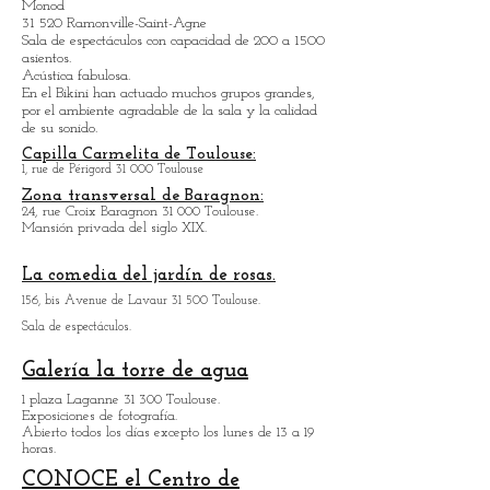
Sala de conciertos BIKINI
Parque Tecnológico del Canal, calle Théodore
Monod
31 520 Ramonville-Saint-Agne
Sala de espectáculos con capacidad de 200 a 1500
asientos.
Acústica fabulosa.
En el Bikini han actuado muchos grupos grandes,
por el ambiente agradable de la sala y la calidad
de su sonido.
Capilla Carmelita de Toulouse:
1, rue de Périgord 31 000 Toulouse
Zona transversal de Baragnon:
24, rue Croix Baragnon 31 000 Toulouse.
Mansión privada del siglo XIX.
La comedia del jardín de rosas.
156, bis Avenue de Lavaur 31 500 Toulouse.
Sala de espectáculos.
Galería la torre de agua
1 plaza Laganne 31 300 Toulouse.
Exposiciones de fotografía.
Abierto todos los días excepto los lunes de 13 a 19