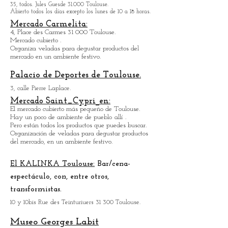
Museo de Historia Natural
de
Tolosa
35, todos. Jules Guesde 31.000 Toulouse.
Abierto todos los días excepto los lunes de 10 a 18 horas.
Mercado Carmelita:
4, Place des Carmes 31 000 Toulouse.
Mercado cubierto .
Organiza veladas para degustar productos del
mercado en un ambiente festivo.
Palacio de Deportes de Toulouse.
3, calle Pierre Laplace.
Mercado Saint_Cypri
en:
El mercado cubierto más pequeño de Toulouse.
Hay un poco de ambiente de pueblo
allí
.
Pero están todos los productos que puedes buscar.
Organización de veladas para degustar productos
del mercado, en un ambiente festivo.
El KALINKA Toulouse:
Bar/cena-
espectáculo, con, entre otros,
transformistas.
10 y 10bis Rue des Teinturiuers 31 300 Toulouse.