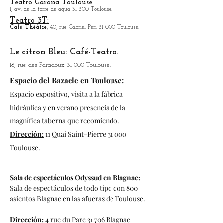
animales presentes y paseo en coche para
iniciar la visita.
Programación: zoo-africansafari.com
Teatro Garona Toulouse.
1, av. de la torre de agua 31 300 Toulouse.
Teatro 3T:
Café
Théâtre,
40, rue Gabriel Péri 31 000 Toulouse.
Le citron Bleu:
Café-Teatro.
18, rue des Paradoux 31 000 Toulouse.
Espacio del Bazacle en Toulouse:
Espacio expositivo, visita a la fábrica
hidráulica y en verano presencia de la
magnífica taberna que recomiendo.
Dirección:
11 Quai Saint-Pierre 31 000
Toulouse.
Sala de espectáculos Odyssud en
Blagnac:
Sala de espectáculos de todo tipo con 800