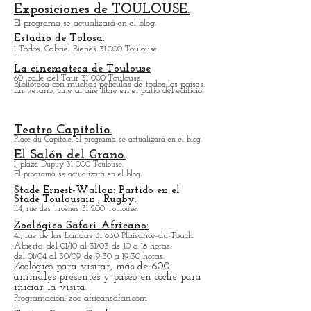
horas.
CONOCE el Centro de
Exposiciones de TOULOUSE.
El programa se actualizará en el blog.
Estadio de Tolosa.
1 Todos. Gabriel Bienès 31.000 Toulouse.
La cinemateca de Toulouse
60, calle del Taur 31 000 Toulouse.
Biblioteca con muchas películas de todos los países.
En verano, cine al aire libre en el patio del edificio.
Teatro Capitolio.
Place du Capitole, el programa se actualizará en el blog.
El Salón del Grano.
1, plaza Dupuy 31 000 Toulouse.
El programa se actualizará en el blog.
Stade Ernest-Wallon:
Partido en el
Stade
Toulousain
, Rugby.
114, rue des Troènes 31 200 Toulouse.
Zoológico Safari Africano:
41, rue de las Landas 31 830 Plaisance-du-Touch.
Abierto: del 01/10 al 31/03 de 10 a 18 horas.
del 01/04 al 30/09 de 9:30 a 19:30 horas.
Zoológico para visitar, más de 600