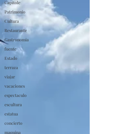
Capitole
Patrimonio
Cultura
Restaurante
Gastronomia
fuente
Estado
terraza
viajar
vacaciones
espectaculo
escultura
estatua
concierto
maquina