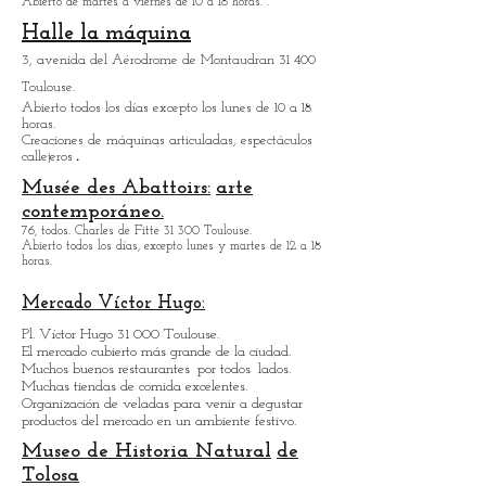
Dupuy
13, rue de la Pleau 31 000 Toulouse
Abierto de martes a viernes de 10 a 18 horas.
.
Halle la máquina
3, avenida del Aérodrome de Montaudran 31 400
Toulouse.
Abierto todos los días excepto los lunes de 10 a 18
horas.
Creaciones de máquinas articuladas, espectáculos
.
callejeros
Musée des Abattoirs:
arte
contemporáneo.
76, todos. Charles de Fitte 31 300 Toulouse.
Abierto todos los días, excepto lunes y martes de 12 a 18
horas.
Mercado Víctor Hugo:
Pl. Víctor Hugo 31 000 Toulouse.
El mercado cubierto más grande de la ciudad.
Muchos buenos restaurantes
por todos
lados.
Muchas tiendas de comida excelentes.
Organización de veladas para venir a degustar
productos del mercado en un ambiente festivo.