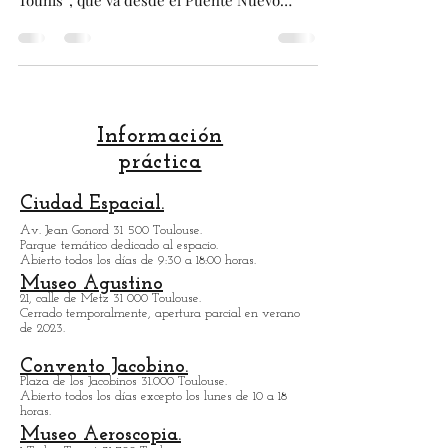
En est artículo, el blog de Toulouse les
presenta el quai de la Garonne, llamado "
Tounis ", que va desde el Puente Nuevo
hasta el Puente Saint-Michel . Este mulle
fue construido en el siglo XVI y es
realmente magnífico, con su alineación de
plátanos y edificios históricos. También nos
interesaremos en el barrio que se
encuentra detrás, llamado " La Garonnette",
Información
que en el pasado esta atravesado por un del
práctica
Río Garonne, lo cual ya no ocurre hoy en
día. Y si fuéramos a descubrir
Ciudad Espacial.
Av. Jean Gonord 31 500 Toulouse.
Parque temático dedicado al espacio.
Abierto todos los días de 9:30 a 18:00 horas.
Museo Agustino
21, calle de Metz 31 000 Toulouse.
Cerrado temporalmente, apertura parcial en verano
de 2023.
Convento Jacobino.
Plaza de los Jacobinos 31.000 Toulouse.
Abierto todos los días excepto los lunes de 10 a 18