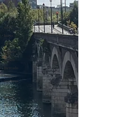
típico
única
Biblioteca
reloj
horas
arte
minuto
museo
mercado
Frutas y
verduras
comer
beber
comida
mansión