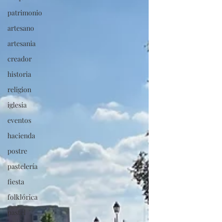
patrimonio
artesano
artesania
creador
historia
religion
iglesia
eventos
hacienda
postre
pastelería
fiesta
folklórica
pastel