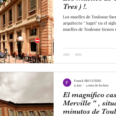
ia
fuente
Estado
terraza
viajar
va
Tres ) !.
Los muelles de Toulouse fue
estatua
concierto
maquina
patrimonio
arquitecto " Saget" en el sigl
muelles de Toulouse tienen u
Ciudad Rosa, construidos con
muelles de Toulouse son tran
istoria
lo largo de todo el recorrid
de Toulouse también son m
bares estudiantiles donde se 
muelles también cuentan c
Franck BRUGUIERE
15 jun
4 min de lectura
El magnífico cas
Merville " , situ
minutos de Toul