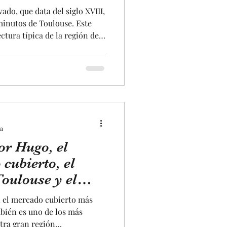
ado, que data del siglo XVIII,
minutos de Toulouse. Este
ctura típica de la región de
llos de terracota. El sitio se
magnífico parque y, sobre
, el más grande de Europa,
 escape game al aire libre!.
er tanto a los pequeños como a
ra
or Hugo, el
cubierto, el
oulouse y el
rancia !!!.
n el mercado cubierto más
bién es uno de los más
tra gran región