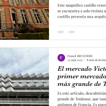
Este magnífico castillo renov
se encuentra a solo treinta 
castillo presenta una arquite
Toulouse, construida en ladri
compone del castillo, de un 
todo, de un laberinto de boj
que además funciona como un
Este castillo sabrá satisfac
los mayores. Este castil
Franck BRUGUIERE
22 sept 2025
8 min de lectu
El mercado Vict
primer mercado 
más grande de T
más antiguo de F
Es este artículo, descubrirá
grande de Toulouse, que tam
antiguos de Francia. Es nues