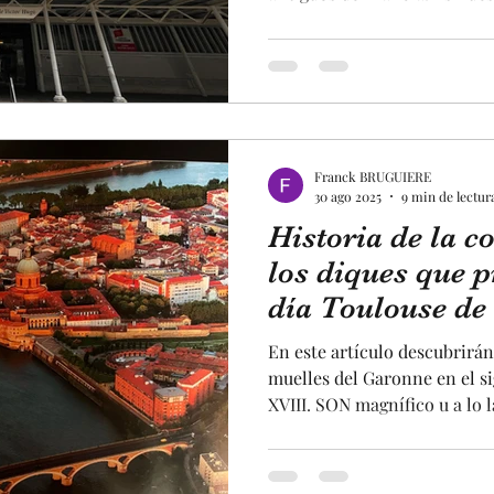
gastronómica, es el templo t
local y nacional, con una va
realmente destacables que se
del mercado : en el primer 
los cinco establecimiento qu
Franck BRUGUIERE
30 ago 2025
9 min de lectur
Historia de la c
los diques que p
día Toulouse de 
Garonne !!! .
En este artículo descubrirán
muelles del Garonne en el sig
XVIII. SON magnífico u a lo l
vienen a visitar Toulouse, 
curiosidades. Son impresion
edificios y una avenida de p