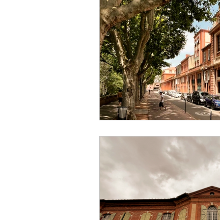
Restaurante
Gastronom
espectaculo
escultura
artesania
creador
h