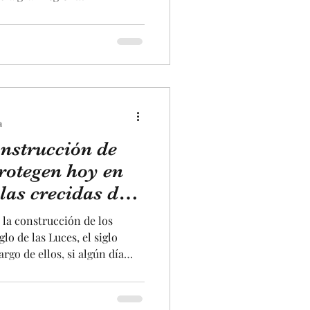
 el paraíso de la gastronomía
riedad de productos frescos
 les ofrecerán. Curiosidad
piso podrán comer en uno de
e les ofrecerán cocina de
calidad con los productos frescos del mercado. Lugar
a
onstrucción de
rotegen hoy en
las crecidas del
 la construcción de los
lo de las Luces, el siglo
argo de ellos, si algún día
podrán descubrir numerosas
antes con su alineación de
látanos plantados,