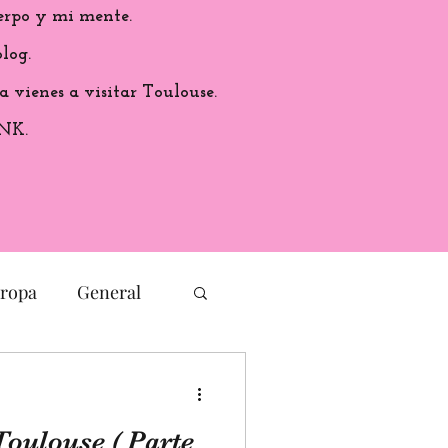
erpo y mi mente.
log.
a vienes a visitar Toulouse.
ANK.
ropa
General
Cultura
Toulouse ( Parte