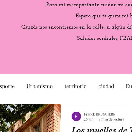
Para mí es importante cuidar mi cu
Espero que te guste mi b
Quizás nos encontremos en la calle, si algún dí
Saludos cordiales, FR
sporte
Urbanismo
territorio
ciudad
Eu
arquitectura
Francia
Capitole
Patrimonio
Franck BRUGUIERE
26 jun
4 min de lectura
Los muelles de 