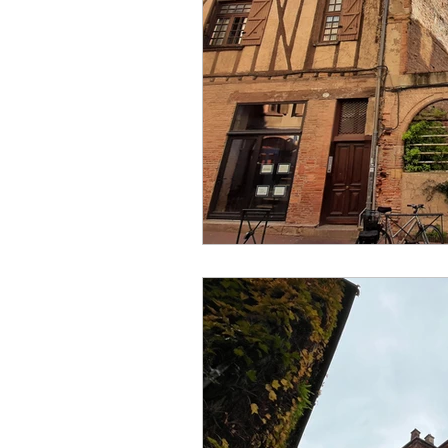
Restaurante
Gastronom
espectaculo
escultura
artesania
creador
h