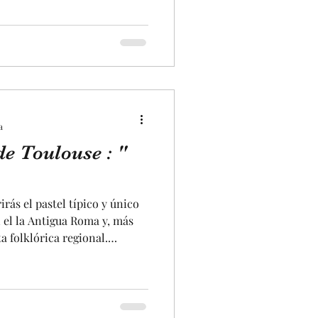
ticas interesantes. En
portal esculpido en pierda
mol de Pirineos, que es uno
ad Rosa. Y se compone de tres
 especialment
a
de Toulouse : "
rás el pastel típico y único
 el la Antigua Roma y, más
ta folklórica regional.
 las grandes comidas
fue el ayuntamiento quien
je. Si algue vez vienes a
ustar este pastel en la