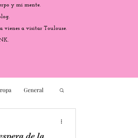
erpo y mi mente.
log.
a vienes a visitar Toulouse.
ANK.
ropa
General
Cultura
espera de la