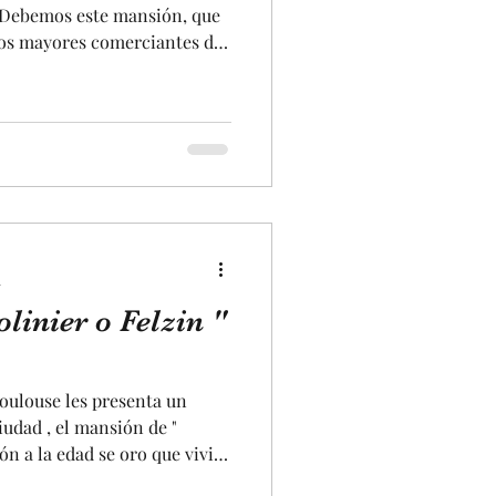
. Debemos este mansión, que
 los mayores comerciantes de
 Jean de Bernuy " . Este
tista, y se compone, entre
 realmente notables.
al monumental y, encima una
lmente notable El entrada
 duden en ir ver este magní
a
linier o Felzin "
Toulouse les presenta un
udad , el mansión de "
n a la edad se oro que vivió
 pastel en el siglo XVI. Este