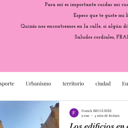
Para mí es importante cuidar mi cu
Espero que te guste mi b
Quizás nos encontremos en la calle, si algún dí
Saludos cordiales, FR
sporte
Urbanismo
territorio
ciudad
Eu
arquitectura
Francia
Capitole
Patrimonio
Franck BRUGUIERE
9 ene
4 min de lectura
Los edificios en 