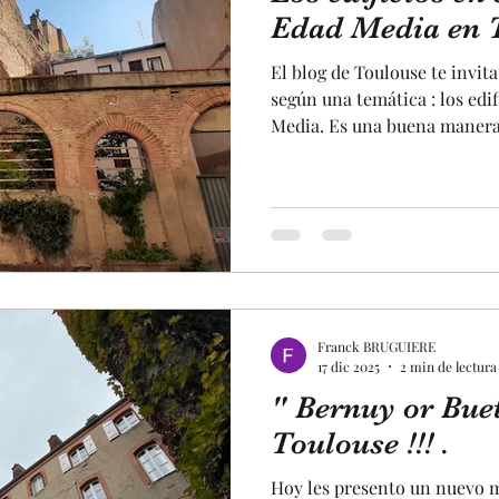
ia
fuente
Estado
terraza
viajar
va
Edad Media en To
El blog de Toulouse te invita
estatua
concierto
maquina
patrimonio
según una temática : los edi
Media. Es una buena manera
de Toulouse, ya que sus edif
en centro de la ciudad. Hay 
istoria
edificios de la Edad Media. E
presentan en su fachada ladr
esculpidas. Los edificios de
pertenecían a familias más p
Franck BRUGUIERE
17 dic 2025
2 min de lectura
" Bernuy or Bue
Toulouse !!! .
Hoy les presento un nuevo m