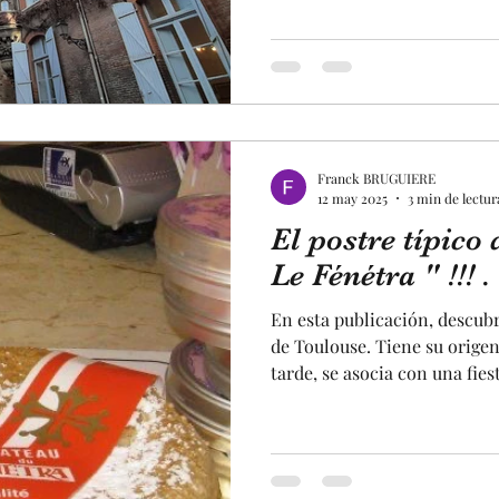
mansión tiene dos caracterís
primer lugar, un majestuoso 
blanca e incrustado con már
de los más bellos de la Ciud
patios interiores, lo cual es
Franck BRUGUIERE
12 may 2025
3 min de lectur
El postre típico 
Le Fénétra " !!! .
En esta publicación, descubri
de Toulouse. Tiene su origen
tarde, se asocia con una fies
Formaba parte del postre en
familiares. Originalmente, 
convirtió en un pastel de via
Toulouse, podrás venir a deg