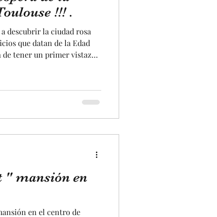
caciones
ulouse !!! .
 a descubrir la ciudad rosa
artesano
ficios que datan de la Edad
 de tener un primer vistazo
icios están situados por todo
dos tipos de construcción de
dificios rico más ricos que
illos, piedras o decoraciones
 la Edad Media que
obres. (
t " mansión en
ansión en el centro de