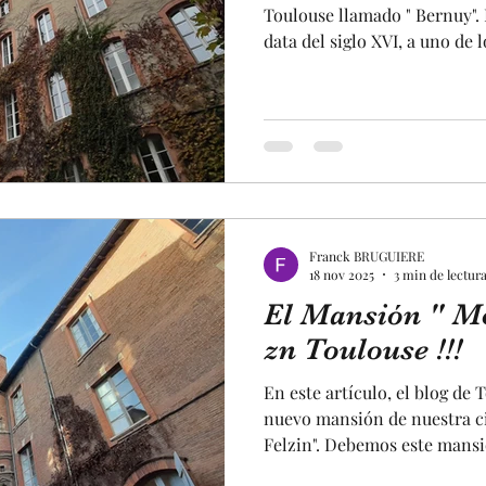
Toulouse llamado " Bernuy"
data del siglo XVI, a uno de
pastel de Toulouse llamado "
mansión es de estilo renacen
otras cosas, de curiosidades
Primero, un magnífico port
ventana de arquitectura rea
del mansión está abierto, no
Franck BRUGUIERE
18 nov 2025
3 min de lectur
El Mansión " Mo
zn Toulouse !!!
En este artículo, el blog de 
nuevo mansión de nuestra ci
Felzin". Debemos este mansió
Toulouse con el comercio del