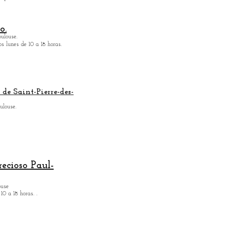
o.
oulouse.
os lunes de 10 a 18 horas.
 de Saint-Pierre-des-
ulouse.
recioso Paul-
ouse
10 a 18 horas.
.