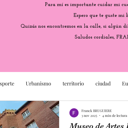
Para mí es importante cuidar mi cu
Espero que te guste mi b
Quizás nos encontremos en la calle, si algún dí
Saludos cordiales, FR
sporte
Urbanismo
territorio
ciudad
Eu
arquitectura
Francia
Capitole
Patrimonio
Franck BRUGUIERE
3 nov 2025
4 min de lectura
Museo de Artes 