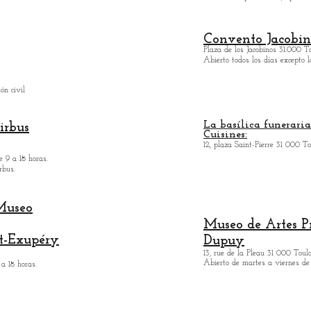
Convento Jacobin
Plaza de los Jacobinos 31.000 T
Abierto todos los días excepto l
ón civil
La basílica funeraria
irbus
Cuisines:
12, plaza Saint-Pierre 31 000 To
e 9 a 18 horas.
rbus.
/Museo
Museo de Artes
P
nt-Exupéry
Dupuy
13, rue de la Pleau 31 000 Toul
Abierto de martes a viernes de 
 a 18 horas.