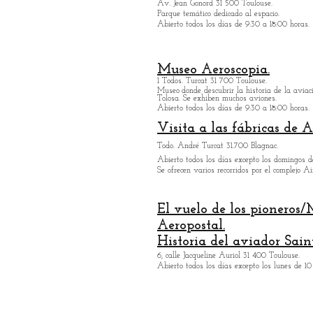
Av. Jean Gonord 31 500 Toulouse.
Parque temático dedicado al espacio.
Abierto todos los días de 9:30 a 18:00 horas.
Museo Aeroscopia.
1 Todos. Turcat 31 700 Toulouse.
Museo
donde descubrir la historia de la aviaci
Tolosa. Se exhiben muchos aviones.
Abierto todos los días de 9:30 a 18:00 horas.
Visita a las fábricas de A
Todo. André Turcat 31.700 Blagnac.
Abierto todos los días excepto los domingos d
Se ofrecen varios recorridos por el complejo Ai
El vuelo de los pioneros
Aeropostal.
Historia del aviador Sai
6, calle Jacqueline Auriol 31 400 Toulouse.
Abierto todos los días excepto los lunes de 10