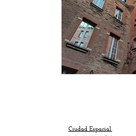
Restaurante
Gastronom
espectaculo
escultura
artesania
creador
h
Ciudad Espacial.