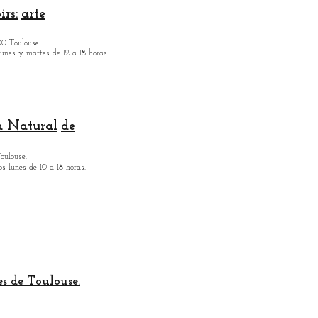
rs:
arte
00 Toulouse.
lunes y martes de 12 a 18 horas.
a Natural
de
oulouse.
os lunes de 10 a 18 horas.
es de Toulouse.