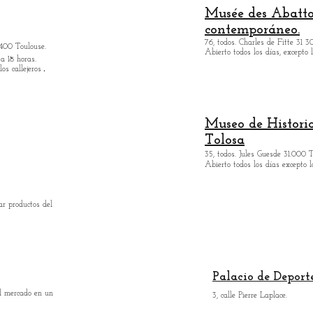
Musée des Abattoi
contemporáneo.
76, todos. Charles de Fitte 31 3
400 Toulouse.
Abierto todos los días, excepto 
a 18 horas.
.
os callejeros
Museo de Histori
Tolosa
35, todos. Jules Guesde 31.000 T
Abierto todos los días excepto l
r productos del
Palacio de Deport
l mercado en un
3, calle Pierre Laplace.