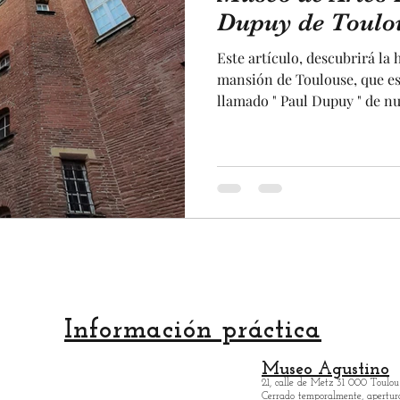
ia
fuente
Estado
terraza
viajar
va
Este artículo, descubrirá la 
estatua
concierto
maquina
patrimonio
mansión de Toulouse, que es
llamado " Paul Dupuy " de nu
historia increíble de un homb
museo que se alberga en est
istoria
architectura típica de nuest
construido en ladrillos coci
especialmente recomendable 
viene a visitar Toulouse, de
Información práctica
Museo Agustino
21, calle de Metz 31 000 Toulou
Cerrado temporalmente, apertur