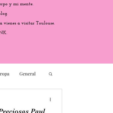
erpo y mi mente.
log.
a vienes a visitar Toulouse.
ANK.
ropa
General
Cultura
Preciosas Paul