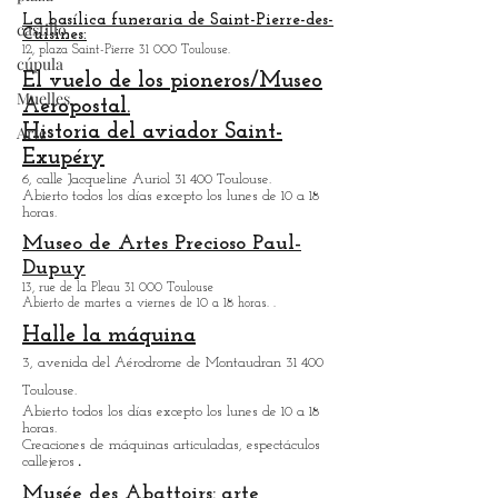
18 horas.
castillo
Se ofrecen varios recorridos por el complejo Airbus.
cúpula
La basílica funeraria de Saint-Pierre-des-
Cuisines:
Muelles
12, plaza Saint-Pierre 31 000 Toulouse.
El vuelo de los pioneros/Museo
Arte
Aeropostal.
Historia del aviador Saint-
Exupéry
6, calle Jacqueline Auriol 31 400 Toulouse.
Abierto todos los días excepto los lunes de 10 a 18
horas.
Museo de Artes
Precioso Paul-
Dupuy
13, rue de la Pleau 31 000 Toulouse
Abierto de martes a viernes de 10 a 18 horas.
.
Halle la máquina
3, avenida del Aérodrome de Montaudran 31 400
Toulouse.
Abierto todos los días excepto los lunes de 10 a 18
horas.
Creaciones de máquinas articuladas, espectáculos