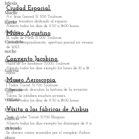
a varios millones de personas cada vez.
Información
Iglesia
Además de descubrir las máquinas, se te
práctica
Muelle
ofrecerán numerosos talleres y
exposiciones temporales. Es un lugar que
barrio
Ciudad Espacial.
no
Av. Jean Gonord 31 500 Toulouse.
Ángeles
Parque temático dedicado al espacio.
Abierto todos los días de 9:30 a 18:00 horas.
Convento
Museo Agustino
noche
21, calle de Metz 31 000 Toulouse.
Cerrado temporalmente, apertura parcial en verano
Fotógrafo
de 2023.
Galería
Convento Jacobino.
Plaza de los Jacobinos 31.000 Toulouse.
cerveza
Abierto todos los días excepto los lunes de 10 a 18
horas.
Columna
Museo Aeroscopia.
ventana
1 Todos. Turcat 31 700 Toulouse.
Museo
donde descubrir la historia de la aviación
civil
patio
Tolosa. Se exhiben muchos aviones.
Abierto todos los días de 9:30 a 18:00 horas.
edificio
Visita a las fábricas de Airbus
mercado
Todo. André Turcat 31.700 Blagnac.
plaza
Abierto todos los días excepto los domingos de 9 a