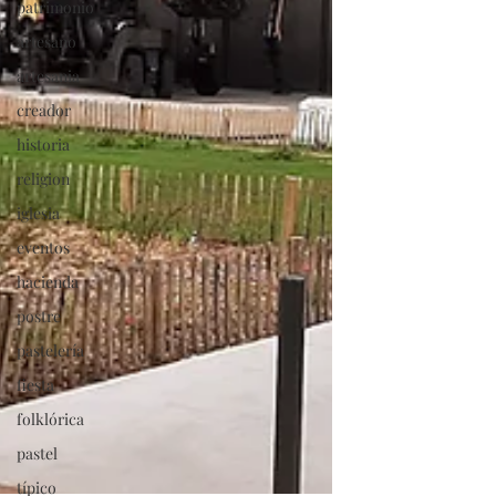
patrimonio
artesano
artesania
creador
historia
religion
iglesia
eventos
hacienda
postre
pastelería
fiesta
folklórica
pastel
típico