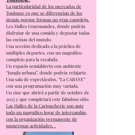
Los Mercados de la Cartoucherie:
Mercados gastronómicos de
Toulouse;
La particularidad de los mercados de
Toulouse es que se diferencian de los
demás porque forman un gran complejo.
Les Halles Gourmandes, donde podrás
disfrutar de una comida y degustar todas
las cocinas del mundo.
Una sección dedicada a la práctica de
múltiples deportes, con un magnífico
complejo para la escalada.
Un espacio semiabierto con ambiente
“Jungla urbana”, donde podrás relajarte.
Una sala de espectáculos, “La CABANE”
con una programación muy variada.
Un cine que abrirá a partir de octubre de
2025 y que completará este fabuloso sitio.
Las Halles de la Cartoucherie son ante
todo un magnífico lugar de intercambio,
con la organización permanente de