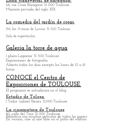
Capilla Carmelita de Toulouse:
1, rue de Périgord 31 000 Toulouse
Zona transversal de Baragnon:
24, rue Croix Baragnon 31 000 Toulouse.
Mansión privada del siglo XIX.
La comedia del jardín de rosas.
156, bis Avenue de Lavaur 31 500 Toulouse.
Sala de espectáculos.
Galería la torre de agua
1 plaza Laganne 31 300 Toulouse.
Exposiciones de fotografía.
Abierto todos los días excepto los lunes de 13 a 19
horas.
CONOCE el Centro de
Exposiciones de TOULOUSE.
El programa se actualizará en el blog.
Estadio de Tolosa.
1 Todos. Gabriel Bienès 31.000 Toulouse.
La cinemateca de Toulouse
60, calle del Taur 31 000 Toulouse.
Biblioteca con muchas películas de todos los países.
En verano, cine al aire libre en el patio del edificio.