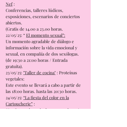
humor garantizado!!! . ( Gratis ).
17/05/25
"La CABINA de las soluciones-La
Nef
:
Conferencias, talleres lúdicos,
exposiciones, escenarios de conciertos
abiertos.
(Gratis de 14.00 a 23.00 horas.
22/05/25: “
El momento sexual”:
Un momento agradable de diálogo e
información sobre la vida emocional y
sexual, en compañía de dos sexólogas.
(de 19:30 a 21:00 horas / Entrada
gratuita).
23/05/25:
"Taller de cocina"
: Proteínas
vegetales:
Este evento se llevará a cabo a partir de
las 18:00 horas. hasta las 20:30 horas.
24/05/25:
“La fiesta del color en la
Cartoucherie”
:
(Gratis y en horario de 11 a 17:33 horas).