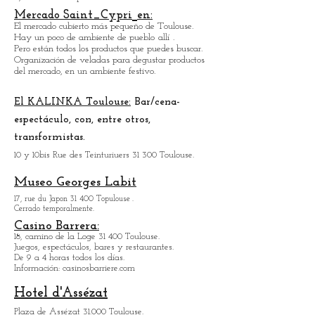
Palacio de Deportes de Toulouse.
3, calle Pierre Laplace.
Mercado Saint_Cypri
en:
El mercado cubierto más pequeño de Toulouse.
Hay un poco de ambiente de pueblo
allí
.
Pero están todos los productos que puedes buscar.
Organización de veladas para degustar productos
del mercado, en un ambiente festivo.
El KALINKA Toulouse:
Bar/cena-
espectáculo, con, entre otros,
transformistas.
10 y 10bis Rue des Teinturiuers 31 300 Toulouse.
Museo Georges Labit
17, rue du Japon 31 400 Topulouse
.
Cerrado temporalmente.
Casino Barrera:
18, camino de la Loge 31 400 Toulouse.
Juegos, espectáculos, bares y restaurantes.
De 9 a 4 horas todos los días.
Información: casinosbarriere.com