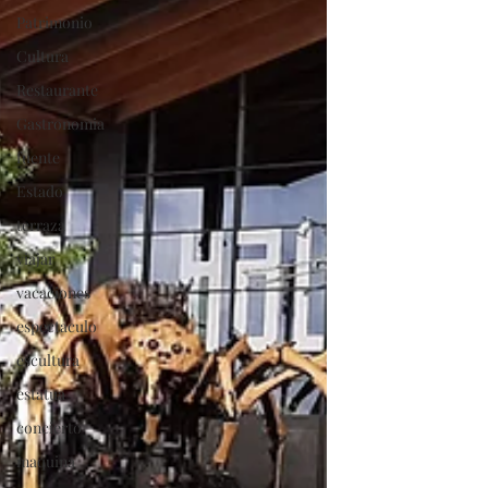
Patrimonio
Cultura
Restaurante
Gastronomia
fuente
Estado
terraza
viajar
vacaciones
espectaculo
escultura
estatua
concierto
maquina