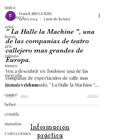
única
Biblioteca
reloj
Franck BRUGUIERE
24 oct 2024
3 min de lectura
horas
" La Halle la Machine ", una
arte
de las companias de teatro
minuto
callejero mas grandes de
museo
Europa.
mercado
Frutas y verduras
Ven a descubrir en Toulouse una de las
compañas de espectáculos de calle mas
comer
grandes del mundo, " La Halle la Machine "
beber
!!! . De hecho, La Halle la Machine ha
realizado numerosos espectáculos callejeros
comida
en grandes ciudades de todo en mundo, así
mansión
como dos espectáculos en el centro
histórico antiguo de Toulouse, que atrajeron
Coleccciones