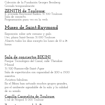
Hotel d'Assézat
Plaza de Assézat 31.000 Toulouse.
Colección de la Fundación Georges Bemberg
Cerrado temporalmente.
ZENITH de Toulouse:
11, avenida Raymond Badiou 31 300 Toulouse.
Sala de concierto.
Programación para ver en la web.
Museo de Saint-Raymond
Exposición
sobre arte romano y galo.
1 ter, plaza Saint-Sernin 31 000 Toulouse.
Abierto todos los días excepto los lunes de 10 a 18
horas.
Sala de conciertos BIKINI
Parque Tecnológico del Canal, calle Théodore
Monod
31 520 Ramonville-Saint-Agne
Sala de espectáculos con capacidad de 200 a 1500
asientos.
Acústica fabulosa.
En el Bikini han actuado muchos grupos grandes,
por el ambiente agradable de la sala y la calidad
de su sonido.