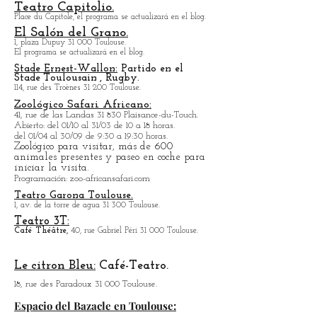
Teatro Capitolio.
Place du Capitole, el programa se actualizará en el blog.
El Salón del Grano.
1, plaza Dupuy 31 000 Toulouse.
El programa se actualizará en el blog.
Stade Ernest-Wallon:
Partido en el
Stade
Toulousain
, Rugby.
114, rue des Troènes 31 200 Toulouse.
Zoológico Safari Africano:
41, rue de las Landas 31 830 Plaisance-du-Touch.
Abierto: del 01/10 al 31/03 de 10 a 18 horas.
del 01/04 al 30/09 de 9:30 a 19:30 horas.
Zoológico para visitar, más de 600
animales presentes y paseo en coche para
iniciar la visita.
Programación: zoo-africansafari.com
Teatro Garona Toulouse.
1, av. de la torre de agua 31 300 Toulouse.
Teatro 3T:
Café
Théâtre,
40, rue Gabriel Péri 31 000 Toulouse.
Le citron Bleu:
Café-Teatro.
18, rue des Paradoux 31 000 Toulouse.