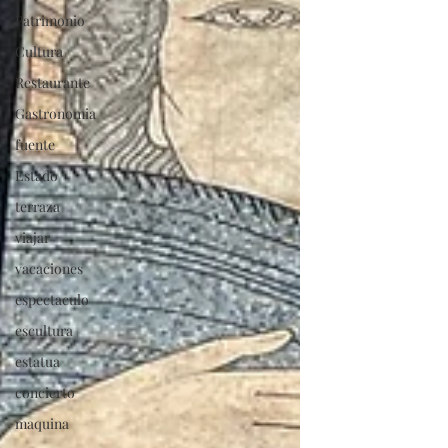
Patrimonio
Cultura
Restaurante
Gastronomia
fuente
Estado
terraza
viajar
vacaciones
espectaculo
escultura
estatua
concierto
maquina