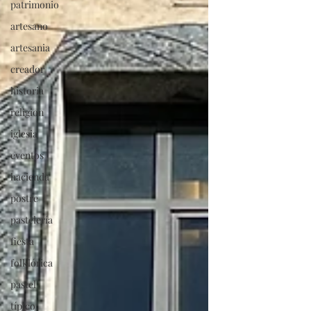
patrimonio
artesano
artesania
creador
historia
religion
iglesia
eventos
hacienda
postre
pastelería
fiesta
folklórica
pastel
típico