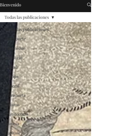
Bienvenido
Todas las publicaciones
Todas las publicaciones
Transporte
Urbanismo
territorio
ciudad
Europa
General
Transporte
turismo
arquitectura
Francia
Capitole