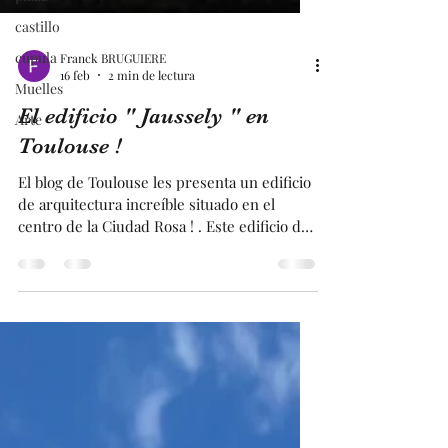
castillo
cúpula
Muelles
Franck BRUGUIERE
Arte
16 feb
2 min de lectura
El edificio " Jaussely " en
Toulouse !
El blog de Toulouse les presenta un edificio
de arquitectura increíble situado en el
centro de la Ciudad Rosa ! . Este edificio de
estilo mosaico, compuesto por notables
mosaicos luminosos. Este edificio fue
construido para albergar la sede de nuestro
periódico regional, que luego se convirtió en
nacional. En este edificio están inscritos
varias palabras relacionadas con los medios
de comunicación . Este edificio fue diseñado
por un arquitecto que participó en el diseño