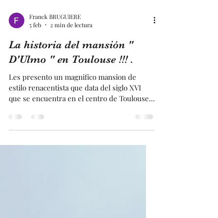
Franck BRUGUIERE
5 feb
2 min de lectura
La historia del mansión "
D'Ulmo " en Toulouse !!! .
Les presento un magnifico mansion de
estilo renacentista que data del siglo XVI
que se encuentra en el centro de Toulouse
Posteriormente, inspiró a numerosos otros
mansión de la ciudad Rosa Se lo debemos a "
Jean d'Ulmo " , quien dio su nombre a este
hermoso mansión y que pertenecía a una
buena familia Lo logrará, pero su
deshonestidad patológica se impondrá y
acabará ahorcado al extremo de una cuerda