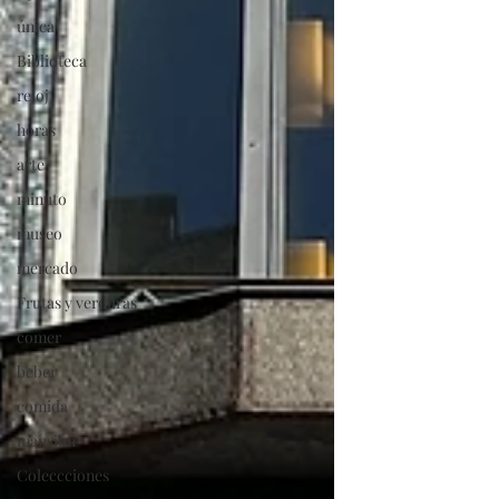
única
Biblioteca
reloj
horas
arte
minuto
museo
mercado
Frutas y verduras
comer
beber
comida
mansión
Coleccciones