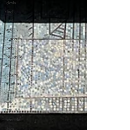
Iglesia
Muelle
barrio
Ángeles
Convento
noche
Fotógrafo
Galería
cerveza
Columna
ventana
patio
edificio
mercado
plaza