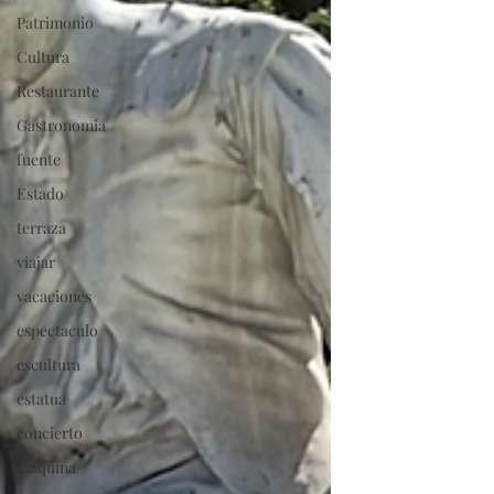
Patrimonio
Cultura
Restaurante
Gastronomia
fuente
Estado
terraza
viajar
vacaciones
espectaculo
escultura
estatua
concierto
maquina