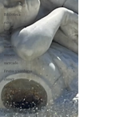
única
Biblioteca
reloj
horas
arte
minuto
museo
mercado
Frutas y verduras
comer
beber
comida
mansión
Coleccciones