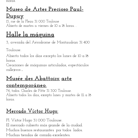
Historia del aviador Saint-
Exupéry
6, calle Jacqueline Auriol 31 400 Toulouse.
Abierto todos los días excepto los lunes de 10 a 18
horas.
Museo de Artes
Precioso Paul-
Dupuy
13, rue de la Pleau 31 000 Toulouse
Abierto de martes a viernes de 10 a 18 horas.
.
Halle la máquina
3, avenida del Aérodrome de Montaudran 31 400
Toulouse.
Abierto todos los días excepto los lunes de 10 a 18
horas.
Creaciones de máquinas articuladas, espectáculos
.
callejeros
Musée des Abattoirs:
arte
contemporáneo.
76, todos. Charles de Fitte 31 300 Toulouse.
Abierto todos los días, excepto lunes y martes de 12 a 18
horas.
Mercado Víctor Hugo: