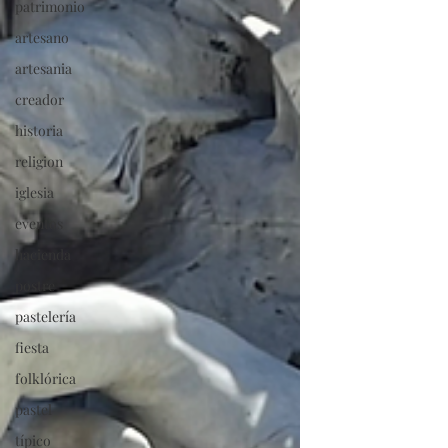
patrimonio
artesano
artesania
creador
historia
religion
iglesia
eventos
hacienda
postre
pastelería
fiesta
folklórica
pastel
típico