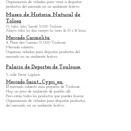
Pl. Víctor Hugo 31 000 Toulouse.
El mercado cubierto más grande de la ciudad.
Muchos buenos restaurantes
por todos
lados.
Muchas tiendas de comida excelentes.
Organización de veladas para venir a degustar
productos del mercado en un ambiente festivo.
Museo de Historia Natural
de
Tolosa
35, todos. Jules Guesde 31.000 Toulouse.
Abierto todos los días excepto los lunes de 10 a 18 horas.
Mercado Carmelita:
4, Place des Carmes 31 000 Toulouse.
Mercado cubierto .
Organiza veladas para degustar productos del
mercado en un ambiente festivo.
Palacio de Deportes de Toulouse.
3, calle Pierre Laplace.
Mercado Saint_Cypri
en:
El mercado cubierto más pequeño de Toulouse.
Hay un poco de ambiente de pueblo
allí
.
Pero están todos los productos que puedes buscar.
Organización de veladas para degustar productos
del mercado, en un ambiente festivo.