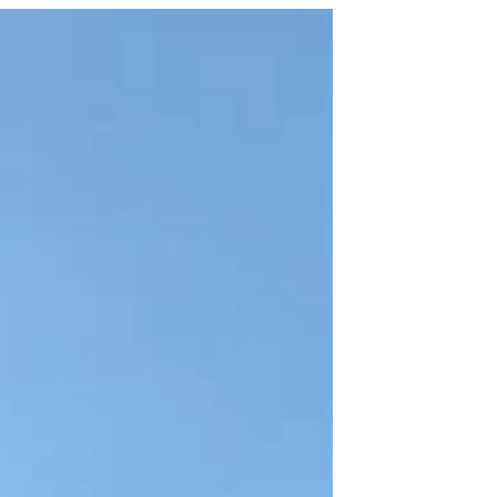
plaza se encuentran numerosos bares y
restaurantes con bonitas terrazas. En esta
plaza, en aquella época, también había
numerosos teatros. Esta plaza era muy
cultural . En esta plaza encontrará el cine
más grande de Toulouse, que cuenta con
una de las salas más grandes de