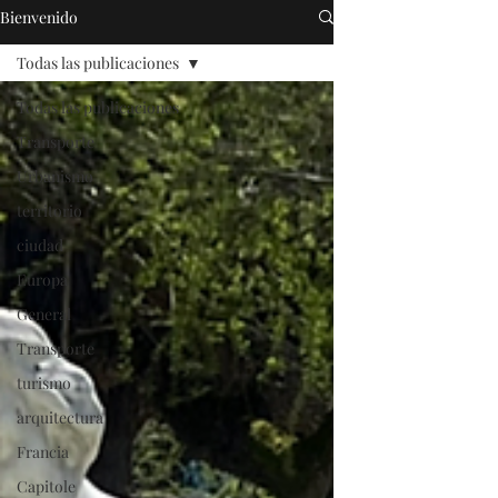
Bienvenido
Todas las publicaciones
Todas las publicaciones
Transporte
Urbanismo
territorio
ciudad
Europa
General
Transporte
turismo
arquitectura
Francia
Capitole