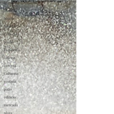
Iglesia
Muelle
barrio
Ángeles
Convento
noche
Fotógrafo
Galería
cerveza
Columna
ventana
patio
edificio
mercado
plaza