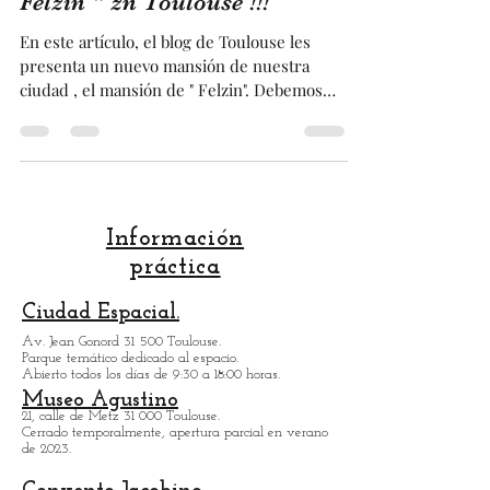
18 nov 2025
3 min de lectura
El Mansión " Molinier o
Felzin " zn Toulouse !!!
En este artículo, el blog de Toulouse les
presenta un nuevo mansión de nuestra
ciudad , el mansión de " Felzin". Debemos
este mansión a la edad se oro que vivió
Toulouse con el comercio del pastel en el
siglo XVI. Este mansión tiene dos
características interesantes. En primer
lugar, un majestuoso portal esculpido en
pierda blanca e incrustado con mármol de
Información
Pirineos, que es uno de los más bellos de la
práctica
Ciudad Rosa. Y se compone de tres patios
interiores, lo cual es especialment
Ciudad Espacial.
Av. Jean Gonord 31 500 Toulouse.
Parque temático dedicado al espacio.
Abierto todos los días de 9:30 a 18:00 horas.
Museo Agustino