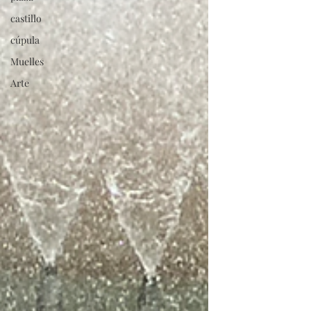
castillo
cúpula
Muelles
Arte