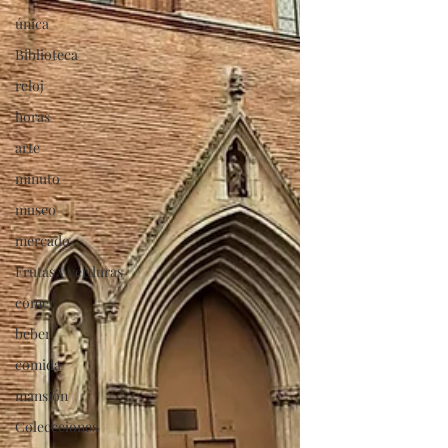
única
Biblioteca
reloj
horas
arte
minuto
museo
mercado
Frutas y verduras
comer
beber
comida
mansión
Coleccciones