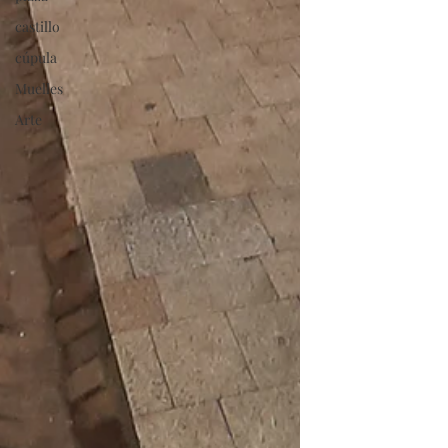
castillo
cúpula
Muelles
Arte