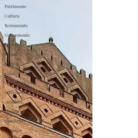
Patrimonio
Cultura
Restaurante
Gastronomia
fuente
Estado
terraza
viajar
vacaciones
espectaculo
escultura
estatua
concierto
maquina