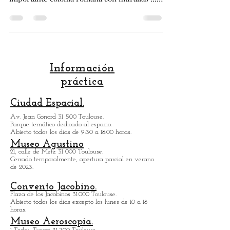
TOLOSA !!! .
Descubre los vestigios de Toulouse,
TOLOSA la Romana . Toulouse fue una
importante colonia romana con murallas !!! .
Arquitectonico italiano
Información
práctica
Ciudad Espacial.
Av. Jean Gonord 31 500 Toulouse.
Parque temático dedicado al espacio.
Abierto todos los días de 9:30 a 18:00 horas.
Museo Agustino
21, calle de Metz 31 000 Toulouse.
Cerrado temporalmente, apertura parcial en verano
de 2023.