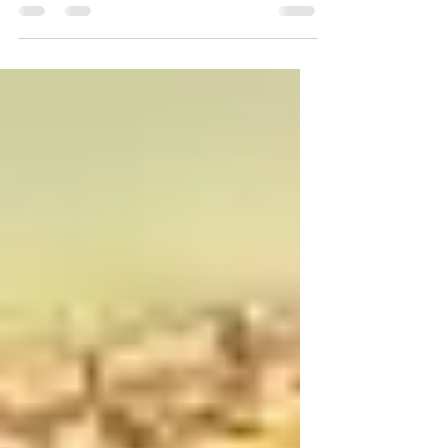
Taur. Es interesante por dos motivos. Desde
el punto de vista arquitectónico, con su
campanario de muro en forma de frontón
plano, con en la cima una estructura
triangular y dos torres. La iglesia está
construida en ladrillos de arcillas cocida,
típicos de la arquitectura de Toulouse.
Desde un punto de vista histórico, en
efecto, esta iglesia se encuentra en este
lugar por una razón mu