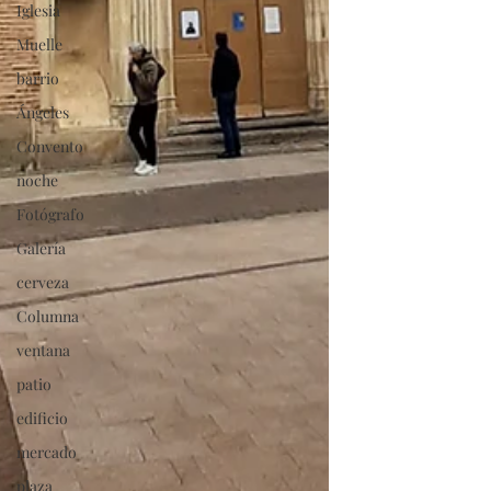
Iglesia
Muelle
barrio
Ángeles
Convento
noche
Fotógrafo
Galería
cerveza
Columna
ventana
patio
edificio
mercado
plaza