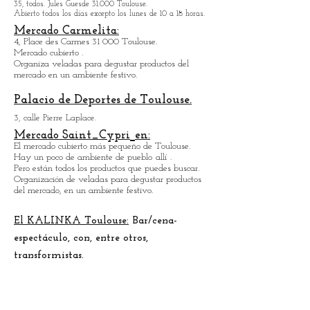
Organización de veladas para venir a degustar
productos del mercado en un ambiente festivo.
Museo de Historia Natural
de
Tolosa
35, todos. Jules Guesde 31.000 Toulouse.
Abierto todos los días excepto los lunes de 10 a 18 horas.
Mercado Carmelita:
4, Place des Carmes 31 000 Toulouse.
Mercado cubierto .
Organiza veladas para degustar productos del
mercado en un ambiente festivo.
Palacio de Deportes de Toulouse.
3, calle Pierre Laplace.
Mercado Saint_Cypri
en:
El mercado cubierto más pequeño de Toulouse.
Hay un poco de ambiente de pueblo
allí
.
Pero están todos los productos que puedes buscar.
Organización de veladas para degustar productos
del mercado, en un ambiente festivo.
El KALINKA Toulouse:
Bar/cena-
espectáculo, con, entre otros,