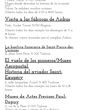
Convento Jacobino.
Plaza de los Jacobinos 31.000 Toulouse.
Abierto todos los días excepto los lunes de 10 a 18
horas.
Museo Aeroscopia.
1 Todos. Turcat 31 700 Toulouse.
Museo
donde descubrir la historia de la aviación
civil
Tolosa. Se exhiben muchos aviones.
Abierto todos los días de 9:30 a 18:00 horas.
Visita a las fábricas de Airbus
Todo. André Turcat 31.700 Blagnac.
Abierto todos los días excepto los domingos de 9 a
18 horas.
Se ofrecen varios recorridos por el complejo Airbus.
La basílica funeraria de Saint-Pierre-des-
Cuisines:
12, plaza Saint-Pierre 31 000 Toulouse.
El vuelo de los pioneros/Museo
Aeropostal.
Historia del aviador Saint-
Exupéry
6, calle Jacqueline Auriol 31 400 Toulouse.
Abierto todos los días excepto los lunes de 10 a 18