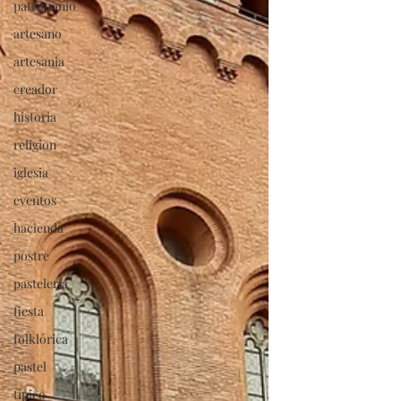
patrimonio
artesano
artesania
creador
historia
religion
iglesia
eventos
hacienda
postre
pastelería
fiesta
folklórica
pastel
típico