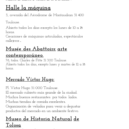
horas.
Museo de Artes
Precioso Paul-
Dupuy
13, rue de la Pleau 31 000 Toulouse
Abierto de martes a viernes de 10 a 18 horas.
.
Halle la máquina
3, avenida del Aérodrome de Montaudran 31 400
Toulouse.
Abierto todos los días excepto los lunes de 10 a 18
horas.
Creaciones de máquinas articuladas, espectáculos
.
callejeros
Musée des Abattoirs:
arte
contemporáneo.
76, todos. Charles de Fitte 31 300 Toulouse.
Abierto todos los días, excepto lunes y martes de 12 a 18
horas.
Mercado Víctor Hugo:
Pl. Víctor Hugo 31 000 Toulouse.
El mercado cubierto más grande de la ciudad.
Muchos buenos restaurantes
por todos
lados.
Muchas tiendas de comida excelentes.