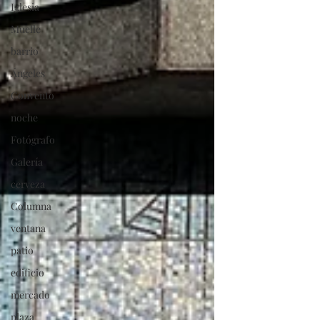
Iglesia
Muelle
barrio
Ángeles
Convento
noche
Fotógrafo
Galería
cerveza
Columna
ventana
patio
edificio
mercado
plaza