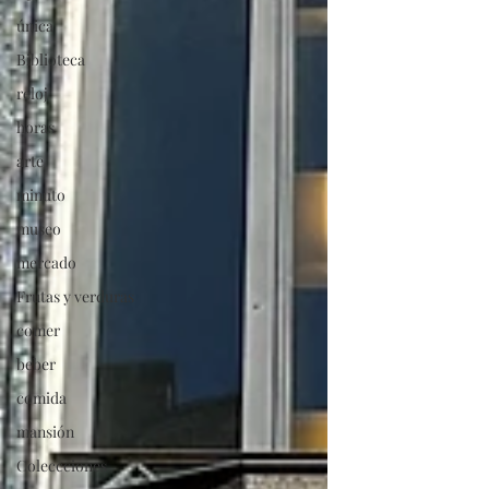
única
Biblioteca
reloj
horas
arte
minuto
museo
mercado
Frutas y verduras
comer
beber
comida
mansión
Coleccciones