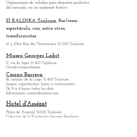
Mercado Saint_Cypri
en:
El mercado cubierto más pequeño de Toulouse.
Hay un poco de ambiente de pueblo
allí
.
Pero están todos los productos que puedes buscar.
Organización de veladas para degustar productos
del mercado, en un ambiente festivo.
El KALINKA Toulouse:
Bar/cena-
espectáculo, con, entre otros,
transformistas.
10 y 10bis Rue des Teinturiuers 31 300 Toulouse.
Museo Georges Labit
17, rue du Japon 31 400 Topulouse
.
Cerrado temporalmente.
Casino Barrera:
18, camino de la Loge 31 400 Toulouse.
Juegos, espectáculos, bares y restaurantes.
De 9 a 4 horas todos los días.
Información: casinosbarriere.com
Hotel d'Assézat
Plaza de Assézat 31.000 Toulouse.