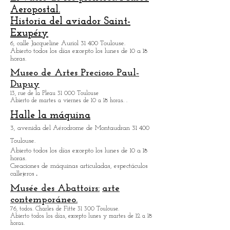
La basílica funeraria de Saint-Pierre-des-
Cuisines:
12, plaza Saint-Pierre 31 000 Toulouse.
El vuelo de los pioneros/Museo
Aeropostal.
Historia del aviador Saint-
Exupéry
6, calle Jacqueline Auriol 31 400 Toulouse.
Abierto todos los días excepto los lunes de 10 a 18
horas.
Museo de Artes
Precioso Paul-
Dupuy
13, rue de la Pleau 31 000 Toulouse
Abierto de martes a viernes de 10 a 18 horas.
.
Halle la máquina
3, avenida del Aérodrome de Montaudran 31 400
Toulouse.
Abierto todos los días excepto los lunes de 10 a 18
horas.
Creaciones de máquinas articuladas, espectáculos
.
callejeros
Musée des Abattoirs:
arte