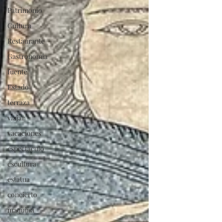
Patrimonio
Cultura
Restaurante
Gastronomia
fuente
Estado
terraza
viajar
vacaciones
espectaculo
escultura
estatua
concierto
maquina