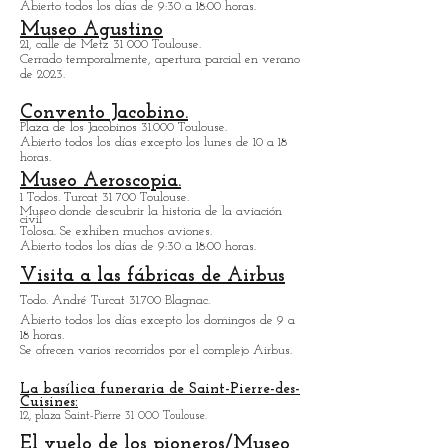
de esta ciudad es equivalente al de las
ciudades de Burdeos y París .
Ciudad Espacial.
Av. Jean Gonord 31 500 Toulouse.
Parque temático dedicado al espacio.
Abierto todos los días de 9:30 a 18:00 horas.
Museo Agustino
21, calle de Metz 31 000 Toulouse.
Cerrado temporalmente, apertura parcial en verano
de 2023.
Convento Jacobino.
Plaza de los Jacobinos 31.000 Toulouse.
Abierto todos los días excepto los lunes de 10 a 18
horas.
Museo Aeroscopia.
1 Todos. Turcat 31 700 Toulouse.
Museo
donde descubrir la historia de la aviación
civil
Tolosa. Se exhiben muchos aviones.
Abierto todos los días de 9:30 a 18:00 horas.
Visita a las fábricas de Airbus
Todo. André Turcat 31.700 Blagnac.
Abierto todos los días excepto los domingos de 9 a
18 horas.
Se ofrecen varios recorridos por el complejo Airbus.