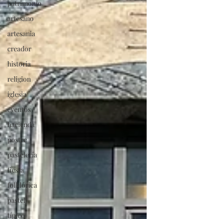
patrimonio
artesano
artesania
creador
historia
religion
iglesia
eventos
hacienda
postre
pastelería
fiesta
folklórica
pastel
típico