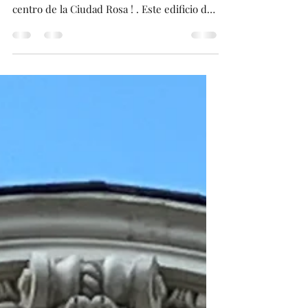
El blog de Toulouse les presenta un edificio
de arquitectura increíble situado en el
centro de la Ciudad Rosa ! . Este edificio de
estilo mosaico, compuesto por notables
mosaicos luminosos. Este edificio fue
construido para albergar la sede de nuestro
periódico regional, que luego se convirtió en
nacional. En este edificio están inscritos
varias palabras relacionadas con los medios
de comunicación . Este edificio fue diseñado
por un arquitecto que participó en el diseño
de RA