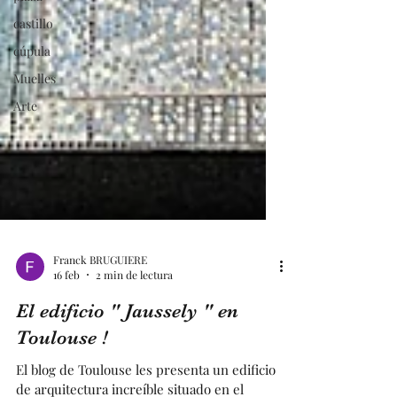
castillo
cúpula
Muelles
Arte
Franck BRUGUIERE
16 feb
2 min de lectura
El edificio " Jaussely " en
Toulouse !