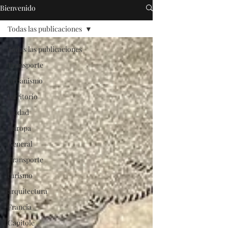
Bienvenido
Todas las publicaciones
Todas las publicaciones
Transporte
Urbanismo
territorio
ciudad
Europa
General
Transporte
turismo
arquitectura
Francia
Capitole