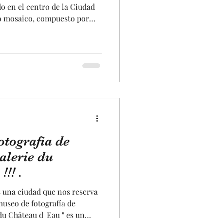
do en el centro de la Ciudad
ilo mosaico, compuesto por
 Este edificio fue
sede de nuestro periódico
rtió en nacional. En este
ias palabras relacionadas con
 Este edificio fue diseñado
ipó en el diseño de RA
otografía de
alerie du
!! .
 una ciudad que nos reserva
useo de fotografía de
du Château d 'Eau " es un