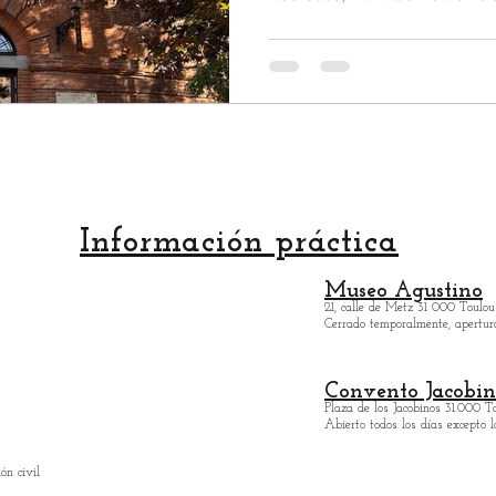
lugar lleno de historia. De h
equipado con un mecanismo 
para bombear las aguas del 
fuentes de nuestra ciudad. 
de fotografía de Toulouse e
hermosa. Se lo debemos a un
Toulouse
Información práctica
Museo Agustino
21, calle de Metz 31 000 Toulou
Cerrado temporalmente, apertur
Convento Jacobin
Plaza de los Jacobinos 31.000 T
Abierto todos los días excepto l
ón civil