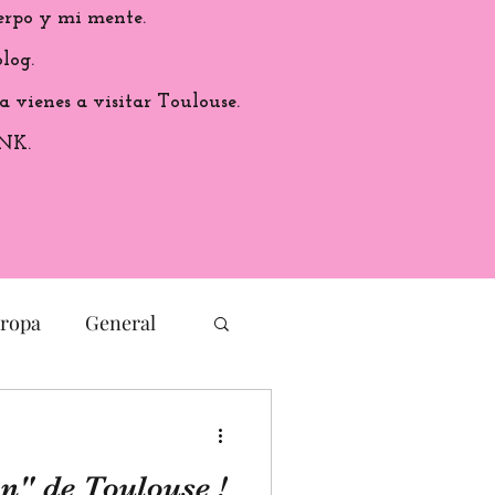
erpo y mi mente.
log.
a vienes a visitar Toulouse.
ANK.
ropa
General
Cultura
n" de Toulouse !