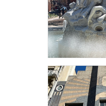
Restaurante
Gastronom
espectaculo
escultura
artesania
creador
h