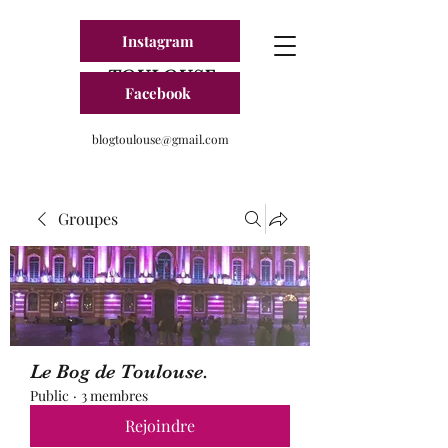
Instagram
BLOG FRANCE
TOULOUSE
Facebook
blogtoulouse@gmail.com
Groupes
Le Bog de Toulouse.
Public
·
3 membres
Rejoindre