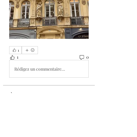
1
1
0
Rédigez un commentaire...
À propos
Bienvenue dans le groupe ! Vous
pouvez communiquer avec d'au
...
Lire plus
membres