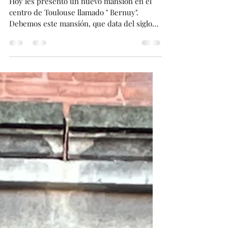
" Bernuy or Buet " mansión
en Toulouse !!! .
Hoy les presento un nuevo mansión en el
centro de Toulouse llamado " Bernuy".
Debemos este mansión, que data del siglo
XVI, a uno de los mayores comerciantes de
pastel de Toulouse llamado " Jean de Bernuy
" . Este mansión es de estilo renacentista, y
se compone, entre otras cosas, de
curiosidades realmente notables. Primero,
un magnífico portal monumental y, encima
una ventana de arquitectura realmente
notable El entrada del mansión está abierto,
no duden en ir ver este magní