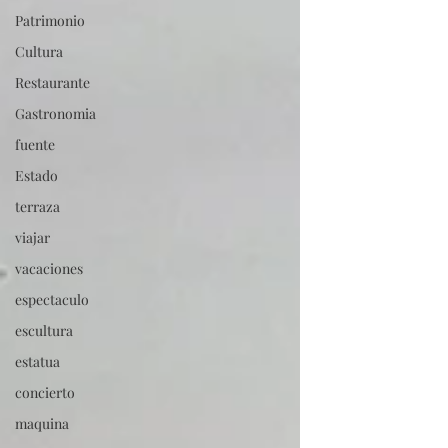
Patrimonio
Cultura
Restaurante
Gastronomia
fuente
Estado
terraza
viajar
vacaciones
espectaculo
escultura
estatua
concierto
maquina