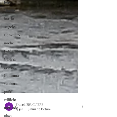
Iglesia
Muelle
barrio
Ángeles
Convento
noche
Fotógrafo
Galería
cerveza
Columna
ventana
patio
edificio
mercado
Franck BRUGUIERE
plaza