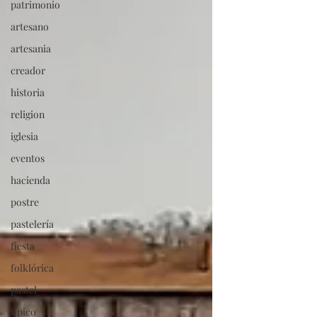
patrimonio
artesano
artesania
creador
historia
religion
iglesia
eventos
hacienda
postre
pastelería
fiesta
folklórica
pastel
típico