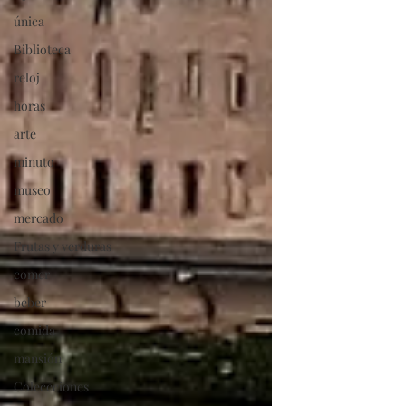
única
Biblioteca
reloj
horas
arte
minuto
museo
mercado
Frutas y verduras
comer
beber
comida
mansión
Coleccciones