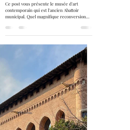
Franck BRUGUIERE
23 juin 2025
3 min de lecture
Le Musée d'Art Contemporain
de Toulouse : " Les Abattoirs
" !!! .
Ce post vous présente le musée d'art
contemporain qui est l'ancien Abattoir
municipal. Quel magnifique reconversion
d'avoir fait de ce site un lieu dédié à l'art, là
où par le passé coulé le sang . Le bâtiment
se caractérise par une architecture tout à
fait remarquable. Les expositions proposées
sont aussi de tout premier ordre. Autour du
musée, vous découvrirez des endroits tout à
fait intéressants. Un splendide jardin vous
est offert avec un manège et des jeux pour