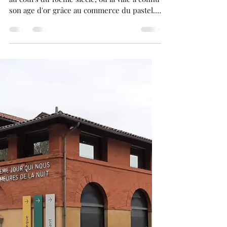
Franck BRUGUIERE
30 juin 2025
2 min de lecture
Introduction : Les hôtels
particuliers à Toulouse.
La richesse de la ville de Toulouse a eu lieu
au cours du 16éme siècle, où la ville a connu
son age d'or grâce au commerce du pastel.
Ceci a donné lieu à une course effrénée,
entre les différentes familles de marchand
qui avaient fait fortune, grâce au commerce
de ce dernier. En effet, Toulouse est la ville
d'Europe avec Venise, où l'on peut trouver ,
le plus d'Hôtels particuliers, en leur centre.
À Toulouse, il y en a plus de 200. Certains
n'ont rien à envier à leurs cous