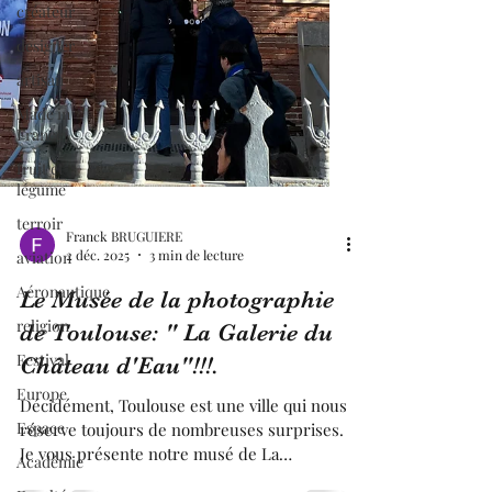
créateur
designer
artisan
Made in
France
fruit et
légume
terroir
aviation
Franck BRUGUIERE
Aéronautique
2 déc. 2025
3 min de lecture
religion
Le Musée de la photographie
Festival
de Toulouse: " La Galerie du
Europe
Château d'Eau"!!!.
Espace
Décidément, Toulouse est une ville qui nous
Académie
réserve toujours de nombreuses surprises.