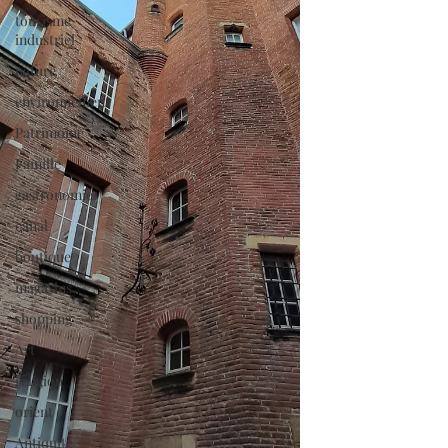
tourisme
industriel
nature
environnement
Patrimoine
Famille
gastronomie
canal
boutique
magasins
shopping
Art
religion
orient
Antiquité