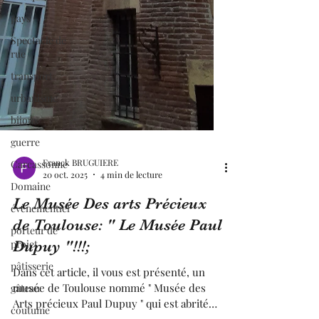
pays
Spectacle de
rue
transport
urbanisme
bijoux
guerre
Carcassonne
Domaine
évènementiel
Franck BRUGUIERE
porteur de
20 oct. 2025
4 min de lecture
projet
Le Musée Des arts Précieux
pâtisserie
de Toulouse: " Le Musée Paul
gâteau
Dupuy "!!!;
coutume