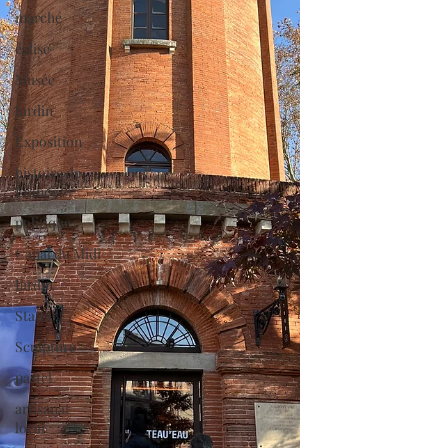
marché
église
Musée
Jardin
Exposition
histoire de
France
politique
Canal du Midi
Jardin
Statue
Sculpture
pastel
artisanat
local