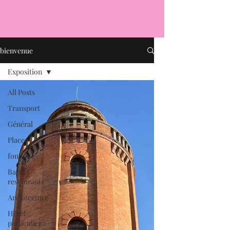
bienvenue
Exposition
All Posts
Transport
Général
Place
fontaine
Bars et
restaurants
Architecture
Hôtel
particulier