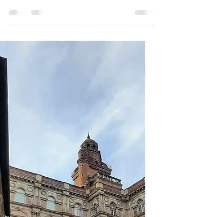
chiffre d'affaire !!!.
Le blog de Toulouse vous présente ses
nouvelles offres, à destination de tous les
porteurs de projet, de la région Occitanie.
Elles sont plus en adéquation, avec les
réalités de notre époques. En effet,
conscient qu'aujourd'hui, toutes les sociétés
ont des mises de départ petites, le blog de
Toulouse a revu l'ensemble de ses tarifs.
Vous avez deux offres bien distinctes : La
première est une offre " ponctuelle " de 50
euros et la seconde une offre pour un suivi
d'une durée d