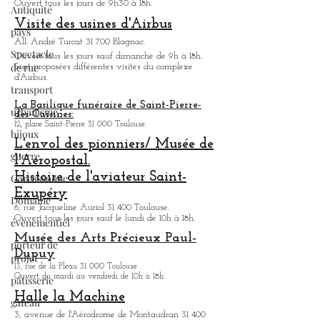
1 All. Turcat 31 700 Toulouse.
Antiquité
Musée ou
l'on peut découvrir l'histoire de l'aviation
civile de
Toulouse. De nombreux avions sont exposés.
pays
Ouvert tous les jours de 9h30 à 18h.
Spectacle
Visite des usines d'Airbus
de rue
All. André Turcat 31 700 Blagnac.
transport
Ouvert tous les jours sauf dimanche de 9h à 18h.
Sont proposées différentes visites du complexe
urbanisme
d'Airbus.
bijoux
La Basilique funéraire de Saint-Pierre-
des-Cuisines:
guerre
12, place Saint-Pierre 31 000 Toulouse.
Carcassonne
L'envol des pionniers/ Musée de
l'Aeropostal.
Domaine
Histoire de l'aviateur Saint-
évènementiel
Exupéry
porteur de
6, rue Jacqueline Auriol 31 400 Toulouse.
Ouvert tous les jours sauf le lundi de 10h à 18h.
projet
Musée des Arts
Précieux Paul-
pâtisserie
Dupuy
gâteau
13, rue de la Pleau 31 000 Toulouse
Ouvert du mardi au vendredi de 10h à 18h.
.