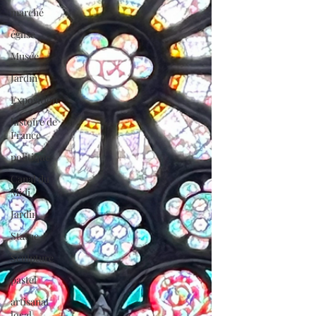
marché
église
Musée
Jardin
Exposition
histoire de
France
politique
Canal du
Midi
Jardin
Statue
Sculpture
pastel
artisanat
local