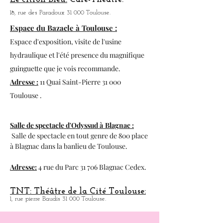
Café
Théâtre,
40, rue Gabriel Péri 31 000 Toulouse.
Le citron Bleu:
Café-Théatre.
18, rue des Paradoux 31 000 Toulouse.
Espace du Bazacle à Toulouse :
Espace d'exposition, visite de l'usine
hydraulique et l'été presence du magnifique
guinguette que je vois recommande.
Adresse :
11 Quai Saint-Pierre 31 000
Toulouse .
Salle de spectacle d'Odyssud à
Blagnac :
Salle de spectacle en tout genre de 800 place
à
Blagnac dans la banlieu de Toulouse.
Adresse:
4 rue du Parc 31 706 Blagnac Cedex.
TNT: Théâtre de la Cité Toulouse: