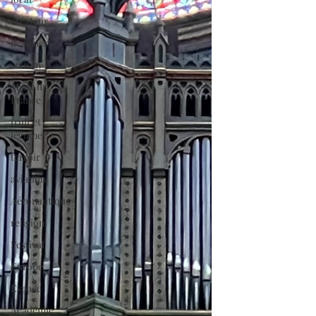
créateur
designer
artisan
Made in
France
fruit et
légume
terroir
aviation
Aéronautique
religion
Festival
Europe
Espace
Académie