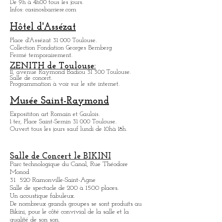
Casino Barrière:
18, chemin de la Loge 31 400 Toulouse.
Jeux, spectacles, bars et restaurants.
De 9h à 4h00 tous les jours.
Infos: casinosbarriere.com
Hôtel d'Assézat
Place d'Assézat 31 000 Toulouse.
Collection Fondation Georges Bemberg
Fermé temporairement.
ZENITH de Toulouse:
11, avenue Raymond Badiou 31 300 Toulouse.
Salle de concert.
Programmation à voir sur le site internet.
Musée Saint-Raymond
Expositit
on art Romain et Gaulois.
1 ter, Place Saint-Sernin 31 000 Toulouse.
Ouvert tous les jours sauf lundi de 10hà 18h.
Salle de Concert le BIKINI
Parc technologique du Canal, Rue Théodore
Monod
31 520 Ramonville-Saint-Agne
Salle de spectacle de 200 à 1500 places.
Un acoustique fabuleux.