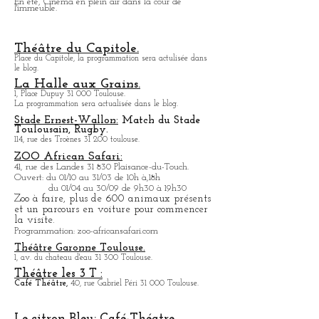
La Cinémathèque de Toulouse
60, rue du Taur 31 000 Toulouse.
Bibliothèque avec de nombreux films de tous les
pays.
En été, Cinéma en plein air dans la cour de
l'immeuble.
Théâtre du Capitole.
Place du Capitole, la programmation sera actulisée dans
le blog.
La Halle aux Grains.
1, Place Dupuy 31 000 Toulouse.
La programmation sera actualisée dans le blog.
Stade Ernest-Wallon:
Match du Stade
T
oulousain, Rugby.
114, rue des Troènes 31 200 toulouse.
ZOO African Safari:
41, rue des Landes 31 830 Plaisance-du-Touch.
Ouvert: du 01/10 au 31/03 de 10h à,18h
du 01/04 au 30/09 de 9h30 à 19h30
Zoo à faire, plus de 600 animaux présents
et un parcours en voiture pour commencer
la visite.
Programmation: zoo-africansafari.com
Théâtre Garonne Toulouse.
1, av. du chateau d'eau 31 300 Toulouse.
Théâtre les 3 T :