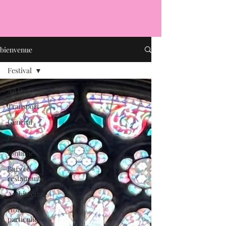
bienvenue
Festival
All Posts
Transport
Général
Place
fontaine
Bars et
restaurants
Architecture
Hôtel
particulier