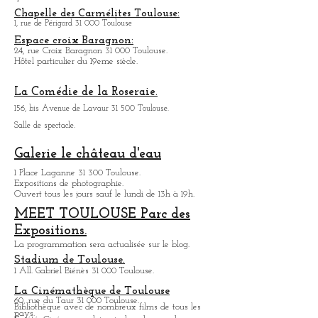
De nombreux grands groupes se sont produits au
Bikini, pour le côté convivial de la salle et la
qualité de son son.
Chapelle des Carmélites Toulouse:
1, rue de Périgord 31 000 Toulouse
Espace croix Baragnon:
24, rue Croix Baragnon 31 000 Toulouse.
Hôtel particulier du 19eme siècle.
La Comédie de la Roseraie.
156, bis Avenue de Lavaur 31 500 Toulouse.
Salle de spectacle.
Galerie le château d'eau
1 Place Laganne 31 300 Toulouse.
Expositions de photographie.
Ouvert tous les jours sauf le lundi de 13h à 19h.
MEET TOULOUSE Parc des
Expositions.
La programmation sera actualisée sur le blog.
Stadium de Toulouse.
1 All. Gabriel Biénès 31 000 Toulouse.