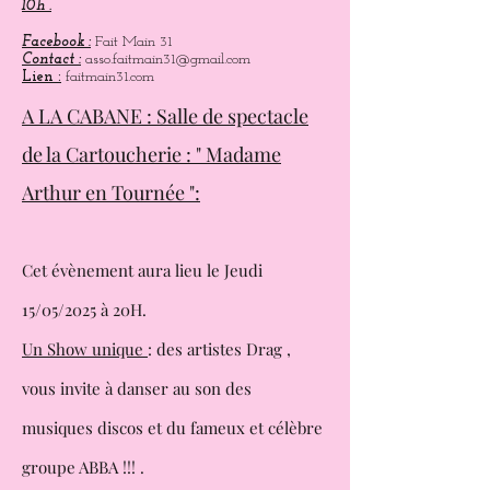
enfants.
Les dimanches place Saint-Pierre à partir de
10h .
Facebook :
Fait Main 31
Contact :
asso.faitmain31@gmail.com
Lien :
faitmain31.com
A LA CABANE : Salle de spectacle
de la Cartoucherie : " Madame
Arthur en Tournée ":
Cet évènement aura lieu le Jeudi
15/05/2025 à 20H.
Un Show unique
: des artistes Drag ,
vous invite à danser au son des
musiques
discos et du fameux et célèbre