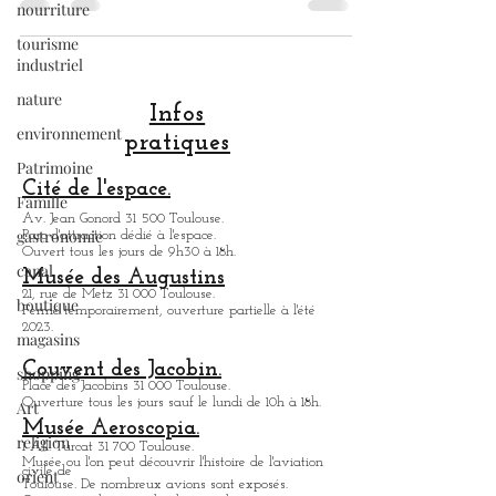
nourriture
montrer que Toulouse a un lien fort avec ce
dernier !!! . En effet, chaque première
tourisme
industriel
quinzaine d'Octobre a lieu dans la ville rose
un Festival : Toulouse les Orgues. Ce
nature
Festival consacre le fait que Toulouse, de
environnement
part son patrimoine organique , est durant
de Festival, la Capitale Européenne de
Patrimoine
Infos
l'Orgue Les plus grands organistes du
pratiques
Famille
monde, entier viennent à Toulouse , pour
gastronomie
nous offrir tous les soir
Cité de l'espace.
canal
Av. Jean Gonord 31 500 Toulouse.
Parc d'attraction dédié à l'espace.
boutique
Ouvert tous les jours de 9h30 à 18h.
Musée des Augustins
magasins
21, rue de Metz 31 000 Toulouse.
Fermé temporairement, ouverture partielle à l'été
shopping
2023.
Art
Couvent des Jacobin.
religion
Place des Jacobins 31 000 Toulouse.
Ouverture tous les jours sauf le lundi de 10h à 18h.
orient
Musée Aeroscopia.