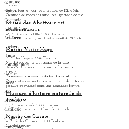
coutume
Halle la Machine
région
3, avenue de l'Aérodrome de Montaudran 31 400
Occitanie
Toulouse.
Ouvert tous les jours sauf le lundi de 10h à 18h.
bibliothèque
.
Créations de machines articulées, spectacle de rue
Art-Déco
Musée des Abattoirs: art
contemporain.
horloge
76, All. Charles de Fitte 31 300 Toulouse.
Ouvert tous les jours, sauf lundi et mardi de 12hà 18h.
Photo
Photographie
Marché Victor Hugo:
Pl. Victor Hugo 31 000 Toulouse.
Galerie
Marché couvert le plus grand de la ville.
Bière
De nombreux restaurants sympathique
s
tout
autour.
Roi
De nombreux magasins de bouche excellents.
Organisation de nocturnes, pour venir déguster les
Brasserie
produits du marché dans une ambiance festive.
Museum d'histoire naturelle de
distillerie
Toulouse
chapiteau
35, All. Jules Guesde 31 000 Toulouse.
Ouvert tous les jours sauf lundi de 10h à 18h.
immeuble