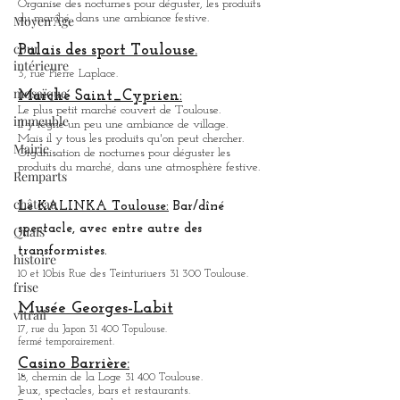
Marché des Carmes:
Moyen Âge
4, Place des Carmes 31 000 Toulouse.
Marché couvert .
cour
Organise des nocturnes pour déguster, les produits
du marché, dans une ambiance festive.
intérieure
mosaïque
Palais des sport Toulouse.
immeuble
3, rue Pierre Laplace.
Marché Saint_Cypri
en:
Mairie
Le plus petit marché couvert de Toulouse.
Il y règne un peu une ambiance
de
village.
Remparts
Mais il y tous les produits qu'on peut chercher.
Organisation de nocturnes pour déguster les
château
produits du marché, dans une atmosphère festive.
Quais
Le KALINKA Toulouse:
Bar/dî
né
histoire
spectacle, avec entre autre des
frise
transformistes.
vitrail
10 et 10bis Rue des Teinturiuers 31 300 Toulouse.
Musée Georges-Labit
17, rue du Japon 31 400 Topulouse
.
fermé temporairement.