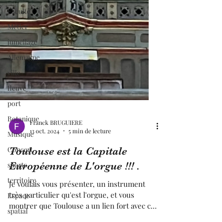
Faculté
Métier
jumellage
Allemagne
ville
fleuve
port
Botanique
Musique
Franck BRUGUIERE
Concert
13 oct. 2024
5 min de lecture
sports
Toulouse est la Capitale
territoire
Européenne de L'orgue !!! .
Espace
Je voulais vous présenter, un instrument
spatial
très particulier qu'est l'orgue, et vous