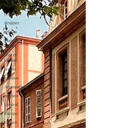
local
créateur
designer
artisan
Made in
France
fruit et
légume
terroir
aviation
Aéronautique
religion
Festival
Europe
Espace