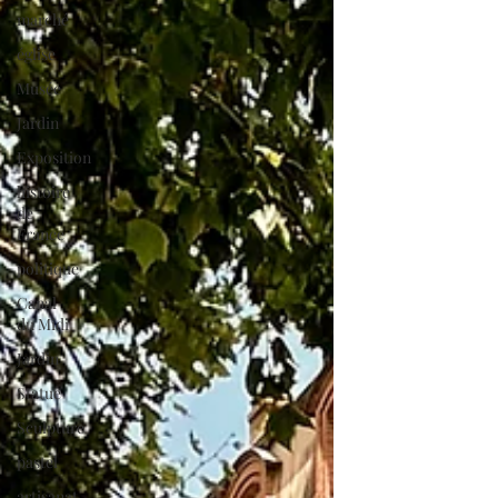
marché
église
Musée
Jardin
Exposition
histoire
de
France
politique
Canal
du Midi
Jardin
Statue
Sculpture
pastel
artisanat