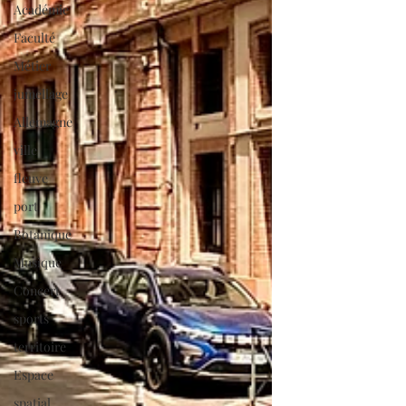
Académie
Faculté
Métier
jumellage
Allemagne
ville
fleuve
port
Botanique
Musique
Concert
sports
territoire
Espace
spatial