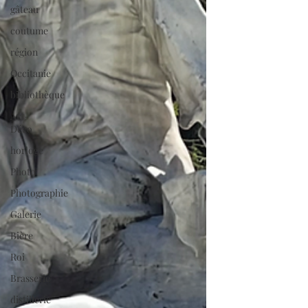
gâteau
coutume
région
Occitanie
bibliothèque
Art-
Déco
horloge
Photo
Photographie
Galerie
Bière
Roi
Brasserie
distillerie