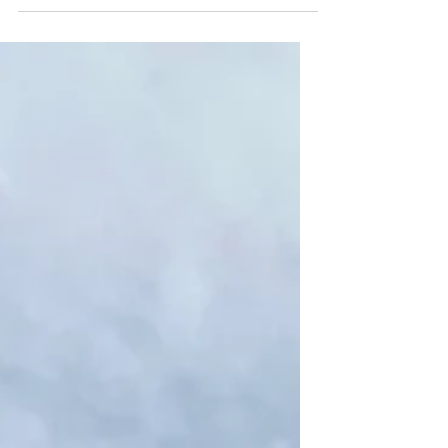
Toulouse.
La place "Saint-Cyprien " à Toulouse est une
place qui se trouve sur la rive gauche de la
Garonne. Cette place fait partie des places
principales de la ville rose. Cette place a été
aménagée dans la deuxième moitié du 18
ème siècle. Cette place qui se trouve sur la
rive gauche de la Garonne est l'ancien place
du quartier des réfugiés espagnole ayant
fuit la franquisme . Cette place est chargée
d'histoire . Sur cette place, il y a une porte
monumentale , des anciens Bains-Douc