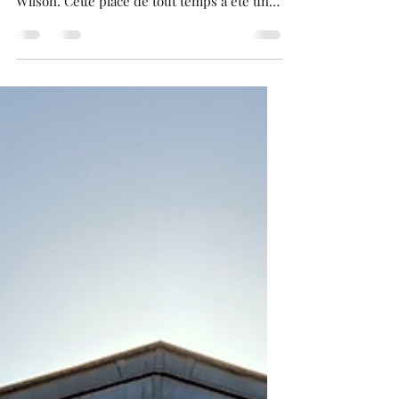
Toulouse ! .
Voici, la deuxième place la plus
emblématique de la ville rose: La Place
Wilson. Cette place de tout temps a été une
place très vivante de Toulouse. Sur cette
Place, on retrouvait tous les grands bars,
restaurants et théâtres de la ville rose.
Aujourd'hui, cette place n'a pas perdu sa
vivacité et est le rendez-vous, de tous les
toulousains, pour se divertir ! Cette Place
est située non loin de la place du Capitole,
célèbre place de Toulouse, où se trouve
notre mairie. Cette p