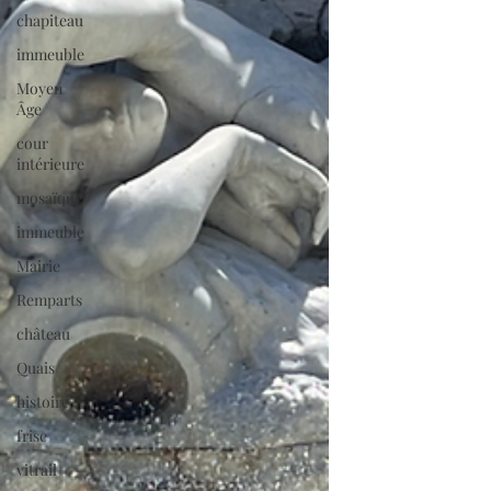
chapiteau
immeuble
Moyen
Âge
cour
intérieure
mosaïque
immeuble
Mairie
Remparts
château
Quais
histoire
frise
vitrail