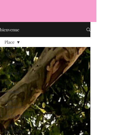
bienvenue
Place
All Posts
Transport
Général
Place
fontaine
Bars et
restaurants
Architecture
Hôtel
particulier