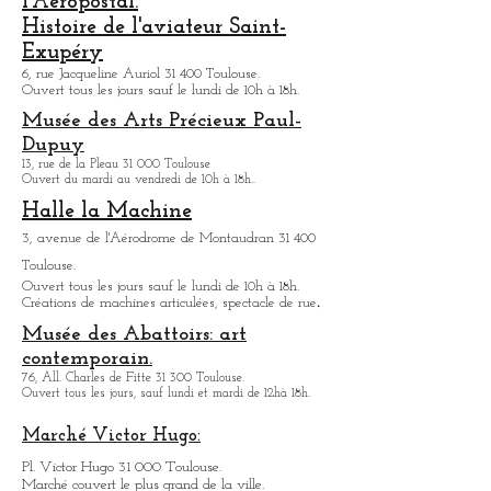
d'Airbus.
La Basilique funéraire de Saint-Pierre-
des-Cuisines:
12, place Saint-Pierre 31 000 Toulouse.
L'envol des pionniers/ Musée de
l'Aeropostal.
Histoire de l'aviateur Saint-
Exupéry
6, rue Jacqueline Auriol 31 400 Toulouse.
Ouvert tous les jours sauf le lundi de 10h à 18h.
Musée des Arts
Précieux Paul-
Dupuy
13, rue de la Pleau 31 000 Toulouse
Ouvert du mardi au vendredi de 10h à 18h.
.
Halle la Machine
3, avenue de l'Aérodrome de Montaudran 31 400
Toulouse.
Ouvert tous les jours sauf le lundi de 10h à 18h.
.
Créations de machines articulées, spectacle de rue
Musée des Abattoirs: art
contemporain.