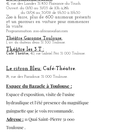
La Halle aux Grains.
1, Place Dupuy 31 000 Toulouse.
La programmation sera actualisée dans le blog.
Stade Ernest-Wallon:
Match du Stade
T
oulousain, Rugby.
114, rue des Troènes 31 200 toulouse.
ZOO African Safari:
41, rue des Landes 31 830 Plaisance-du-Touch.
Ouvert: du 01/10 au 31/03 de 10h à,18h
du 01/04 au 30/09 de 9h30 à 19h30
Zoo à faire, plus de 600 animaux présents
et un parcours en voiture pour commencer
la visite.
Programmation: zoo-africansafari.com
Théâtre Garonne Toulouse.
1, av. du chateau d'eau 31 300 Toulouse.
Théâtre les 3 T :
Café
Théâtre,
40, rue Gabriel Péri 31 000 Toulouse.
Le citron Bleu:
Café-Théatre.
18, rue des Paradoux 31 000 Toulouse.
Espace du Bazacle à Toulouse :
Espace d'exposition, visite de l'usine