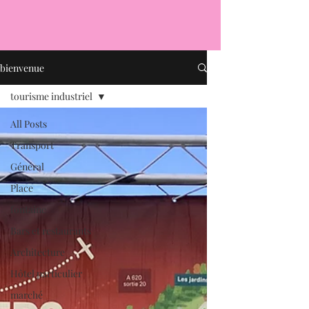
bienvenue
tourisme industriel
All Posts
Transport
Général
Place
fontaine
Bars et restaurants
Architecture
Hôtel particulier
marché