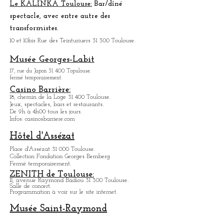
Marché Saint_Cypri
en:
Le plus petit marché couvert de Toulouse.
Il y règne un peu une ambiance
de
village.
Mais il y tous les produits qu'on peut chercher.
Organisation de nocturnes pour déguster les
produits du marché, dans une atmosphère festive.
Le KALINKA Toulouse:
Bar/dî
né
spectacle, avec entre autre des
transformistes.
10 et 10bis Rue des Teinturiuers 31 300 Toulouse.
Musée Georges-Labit
17, rue du Japon 31 400 Topulouse
.
fermé temporairement.
Casino Barrière:
18, chemin de la Loge 31 400 Toulouse.
Jeux, spectacles, bars et restaurants.
De 9h à 4h00 tous les jours.
Infos: casinosbarriere.com
Hôtel d'Assézat
Place d'Assézat 31 000 Toulouse.
Collection Fondation Georges Bemberg