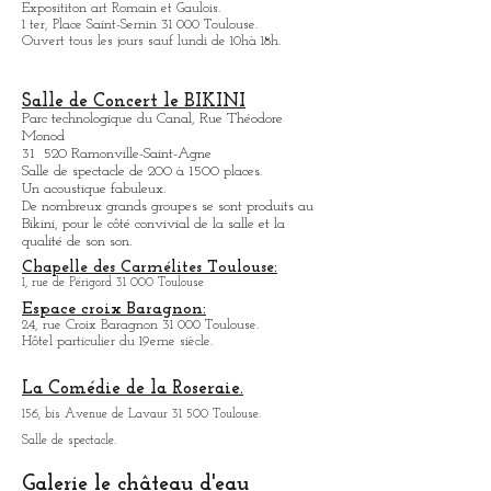
Fermé temporairement.
ZENITH de Toulouse:
11, avenue Raymond Badiou 31 300 Toulouse.
Salle de concert.
Programmation à voir sur le site internet.
Musée Saint-Raymond
Expositit
on art Romain et Gaulois.
1 ter, Place Saint-Sernin 31 000 Toulouse.
Ouvert tous les jours sauf lundi de 10hà 18h.
Salle de Concert le BIKINI
Parc technologique du Canal, Rue Théodore
Monod
31 520 Ramonville-Saint-Agne
Salle de spectacle de 200 à 1500 places.
Un acoustique fabuleux.
De nombreux grands groupes se sont produits au
Bikini, pour le côté convivial de la salle et la
qualité de son son.
Chapelle des Carmélites Toulouse:
1, rue de Périgord 31 000 Toulouse
Espace croix Baragnon:
24, rue Croix Baragnon 31 000 Toulouse.
Hôtel particulier du 19eme siècle.