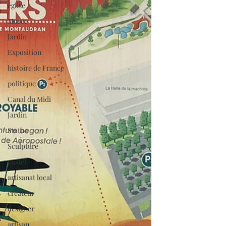
église
Musée
Jardin
Exposition
histoire de France
politique
Canal du Midi
Jardin
Statue
Sculpture
pastel
artisanat local
créateur
designer
artisan