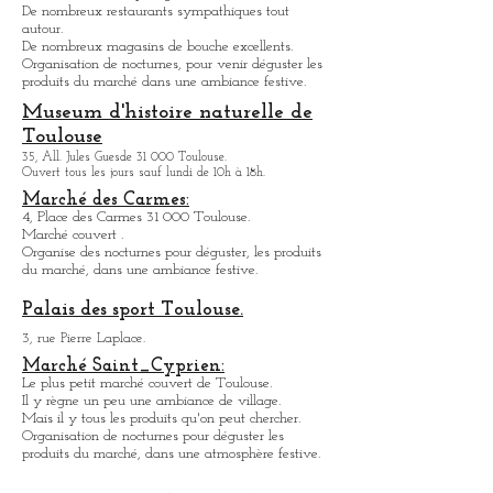
76, All. Charles de Fitte 31 300 Toulouse.
Ouvert tous les jours, sauf lundi et mardi de 12hà 18h.
Marché Victor Hugo:
Pl. Victor Hugo 31 000 Toulouse.
Marché couvert le plus grand de la ville.
De nombreux restaurants sympathique
s
tout
autour.
De nombreux magasins de bouche excellents.
Organisation de nocturnes, pour venir déguster les
produits du marché dans une ambiance festive.
Museum d'histoire naturelle de
Toulouse
35, All. Jules Guesde 31 000 Toulouse.
Ouvert tous les jours sauf lundi de 10h à 18h.
Marché des Carmes:
4, Place des Carmes 31 000 Toulouse.
Marché couvert .
Organise des nocturnes pour déguster, les produits
du marché, dans une ambiance festive.
Palais des sport Toulouse.
3, rue Pierre Laplace.