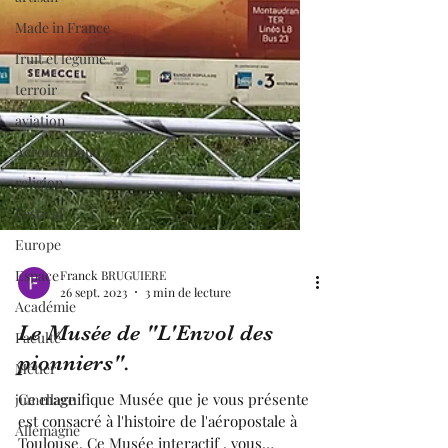
Made in France
fruit et légume
terroir
aviation
Aéronautique
religion
Festival
Europe
Espace
Académie
Franck BRUGUIERE
26 sept. 2023
3 min de lecture
Faculté
Métier
Le Musée de "L'Envol des
jumellage
pionniers".
Allemagne
Ce magnifique Musée que je vous présente