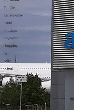
Famille
gastronomie
canal
boutique
magasins
shopping
Art
religion
orient
Antiquité
pays
Spectacle de rue
transport
urbanisme