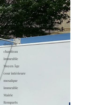
Photo
Photographie
Galerie
Bière
Roi
Brasserie
distillerie
chapiteau
immeuble
Moyen Âge
cour intérieure
mosaïque
immeuble
Mairie
Remparts