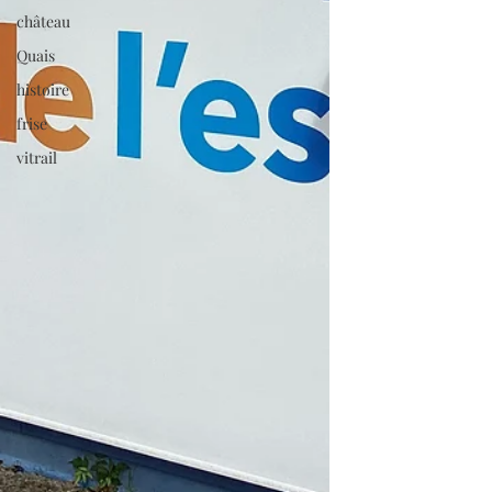
château
Quais
histoire
frise
vitrail