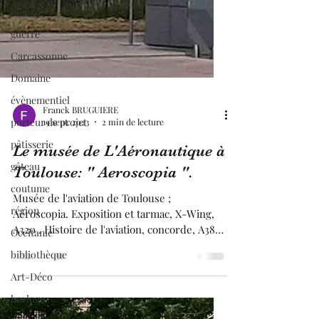
bijoux
guerre
Carcassonne
Domaine
évènementiel
porteur de projet
pâtisserie
gâteau
Franck BRUGUIERE
19 sept. 2023
2 min de lecture
coutume
Le musée de L'Aéronautique à
région
Toulouse: " Aeroscopia ".
Occitanie
bibliothèque
Musée de l'aviation de Toulouse ;
Aéroscopia. Exposition et tarmac, X-Wing,
Art-Déco
A320 . Histoire de l'aviation, concorde, A380,
horloge
ATR, Caravelle .