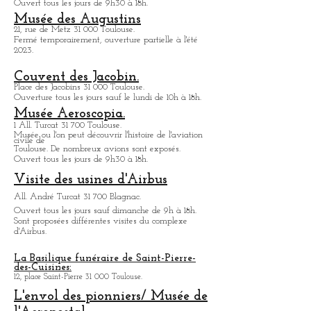
Infos
pratiques
Cité de l'espace.
Av. Jean Gonord 31 500 Toulouse.
Parc d'attraction dédié à l'espace.
Ouvert tous les jours de 9h30 à 18h.
Musée des Augustins
21, rue de Metz 31 000 Toulouse.
Fermé temporairement, ouverture partielle à l'été
2023.
Couvent des Jacobin.
Place des Jacobins 31 000 Toulouse.
Ouverture tous les jours sauf le lundi de 10h à 18h.
Musée Aeroscopia.
1 All. Turcat 31 700 Toulouse.
Musée ou
l'on peut découvrir l'histoire de l'aviation
civile de
Toulouse. De nombreux avions sont exposés.
Ouvert tous les jours de 9h30 à 18h.
Visite des usines d'Airbus
All. André Turcat 31 700 Blagnac.
Ouvert tous les jours sauf dimanche de 9h à 18h.
Sont proposées différentes visites du complexe