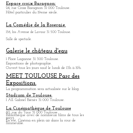
qualité de son son.
Chapelle des Carmélites Toulouse:
1, rue de Périgord 31 000 Toulouse
Espace croix Baragnon:
24, rue Croix Baragnon 31 000 Toulouse.
Hôtel particulier du 19eme siècle.
La Comédie de la Roseraie.
156, bis Avenue de Lavaur 31 500 Toulouse.
Salle de spectacle.
Galerie le château d'eau
1 Place Laganne 31 300 Toulouse.
Expositions de photographie.
Ouvert tous les jours sauf le lundi de 13h à 19h.
MEET TOULOUSE Parc des
Expositions.
La programmation sera actualisée sur le blog.
Stadium de Toulouse.
1 All. Gabriel Biénès 31 000 Toulouse.
La Cinémathèque de Toulouse
60, rue du Taur 31 000 Toulouse.
Bibliothèque avec de nombreux films de tous les
pays.