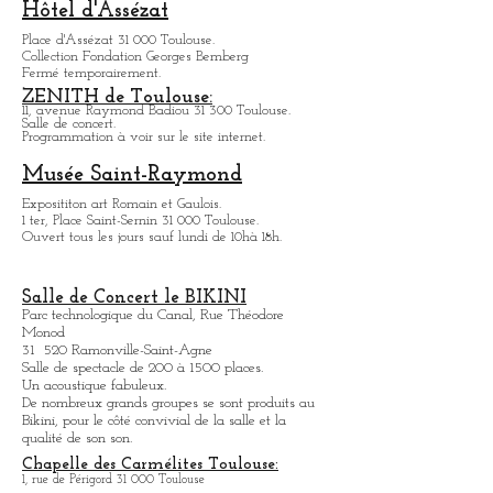
De 9h à 4h00 tous les jours.
Infos: casinosbarriere.com
Hôtel d'Assézat
Place d'Assézat 31 000 Toulouse.
Collection Fondation Georges Bemberg
Fermé temporairement.
ZENITH de Toulouse:
11, avenue Raymond Badiou 31 300 Toulouse.
Salle de concert.
Programmation à voir sur le site internet.
Musée Saint-Raymond
Expositit
on art Romain et Gaulois.
1 ter, Place Saint-Sernin 31 000 Toulouse.
Ouvert tous les jours sauf lundi de 10hà 18h.
Salle de Concert le BIKINI
Parc technologique du Canal, Rue Théodore
Monod
31 520 Ramonville-Saint-Agne
Salle de spectacle de 200 à 1500 places.
Un acoustique fabuleux.
De nombreux grands groupes se sont produits au
Bikini, pour le côté convivial de la salle et la