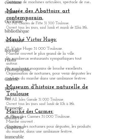
coutume
Toulouse.
région
Ouvert tous les jours sauf le lundi de 10h à 18h.
.
Créations de machines articulées, spectacle de rue
Occitanie
Musée des Abattoirs: art
bibliothèque
contemporain.
76, All. Charles de Fitte 31 300 Toulouse.
Art-Déco
Ouvert tous les jours, sauf lundi et mardi de 12hà 18h.
horloge
Marché Victor Hugo:
Photo
Pl. Victor Hugo 31 000 Toulouse.
Photographie
Marché couvert le plus grand de la ville.
De nombreux restaurants sympathique
s
tout
Galerie
autour.
De nombreux magasins de bouche excellents.
Bière
Organisation de nocturnes, pour venir déguster les
produits du marché dans une ambiance festive.
Roi
Museum d'histoire naturelle de
Brasserie
Toulouse
35, All. Jules Guesde 31 000 Toulouse.
distillerie
Ouvert tous les jours sauf lundi de 10h à 18h.
chapiteau
Marché des Carmes:
4, Place des Carmes 31 000 Toulouse.
immeuble
Marché couvert .