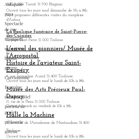
Ouvert tous les jours de 9h30 à 18h.
Antiquité
Visite des usines d'Airbus
pays
All. André Turcat 31 700 Blagnac.
Spectacle
Ouvert tous les jours sauf dimanche de 9h à 18h.
de rue
Sont proposées différentes visites du complexe
d'Airbus.
transport
La Basilique funéraire de Saint-Pierre-
urbanisme
des-Cuisines:
12, place Saint-Pierre 31 000 Toulouse.
bijoux
L'envol des pionniers/ Musée de
guerre
l'Aeropostal.
Carcassonne
Histoire de l'aviateur Saint-
Exupéry
Domaine
6, rue Jacqueline Auriol 31 400 Toulouse.
évènementiel
Ouvert tous les jours sauf le lundi de 10h à 18h.
Musée des Arts
Précieux Paul-
porteur de
Dupuy
projet
13, rue de la Pleau 31 000 Toulouse
pâtisserie
Ouvert du mardi au vendredi de 10h à 18h.
.
Halle la Machine
gâteau
3, avenue de l'Aérodrome de Montaudran 31 400