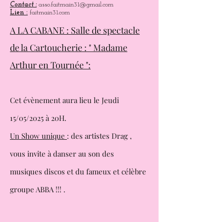
10h .
Facebook :
Fait Main 31
Contact :
asso.faitmain31@gmail.com
Lien :
faitmain31.com
A LA CABANE : Salle de spectacle
de la Cartoucherie : " Madame
Arthur en Tournée ":
Cet évènement aura lieu le Jeudi
15/05/2025 à 20H.
Un Show unique
: des artistes Drag ,
vous invite à danser au son des
musiques
discos et du fameux et célèbre
groupe ABBA !!! .