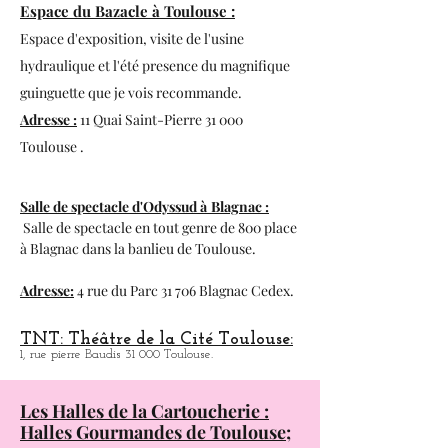
Le citron Bleu:
Café-Théatre.
18, rue des Paradoux 31 000 Toulouse.
Espace du Bazacle à Toulouse :
Espace d'exposition, visite de l'usine
hydraulique et l'été presence du magnifique
guinguette que je vois recommande.
Adresse :
11 Quai Saint-Pierre 31 000
Toulouse .
Salle de spectacle d'Odyssud à
Blagnac :
Salle de spectacle en tout genre de 800 place
à
Blagnac dans la banlieu de Toulouse.
Adresse:
4 rue du Parc 31 706 Blagnac Cedex.
TNT: Théâtre de la Cité Toulouse:
1, rue pierre Baudis 31 000 Toulouse.