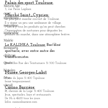
Organise des nocturnes pour déguster, les produits
Moyen Âge
du marché, dans une ambiance festive.
cour
Palais des sport Toulouse.
intérieure
3, rue Pierre Laplace.
mosaïque
Marché Saint_Cypri
en:
Le plus petit marché couvert de Toulouse.
immeuble
Il y règne un peu une ambiance
de
village.
Mais il y tous les produits qu'on peut chercher.
Mairie
Organisation de nocturnes pour déguster les
produits du marché, dans une atmosphère festive.
Remparts
château
Le KALINKA Toulouse:
Bar/dî
né
Quais
spectacle, avec entre autre des
transformistes.
histoire
10 et 10bis Rue des Teinturiuers 31 300 Toulouse.
frise
Musée Georges-Labit
vitrail
17, rue du Japon 31 400 Topulouse
.
fermé temporairement.
Casino Barrière:
18, chemin de la Loge 31 400 Toulouse.
Jeux, spectacles, bars et restaurants.