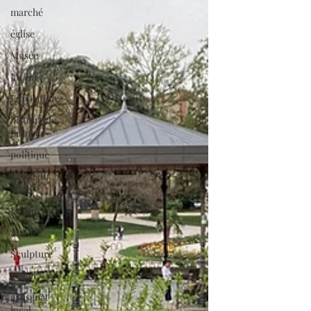
marché
église
Musée
Jardin
Exposition
histoire de
France
politique
Canal du
Midi
Jardin
Statue
Sculpture
pastel
artisanat
local