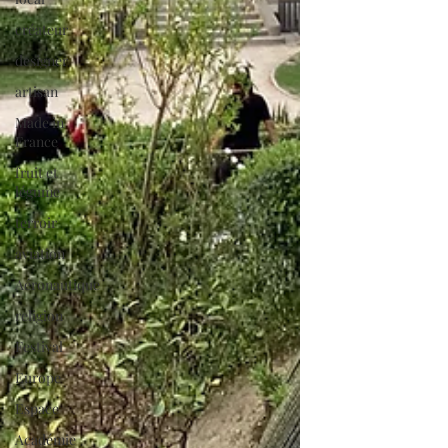
créateur
designer
artisan
Made in
France
fruit et
légume
terroir
aviation
Aéronautique
religion
Festival
Europe
Espace
Académie