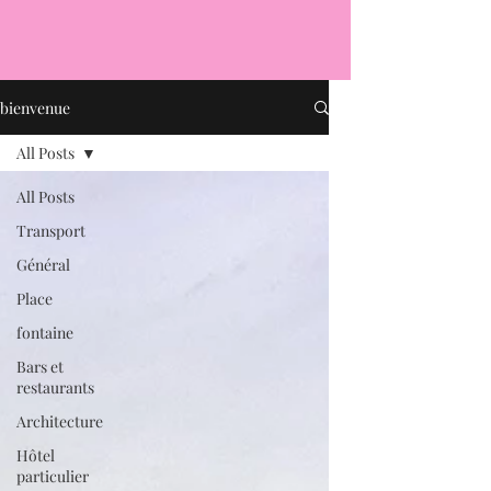
bienvenue
All Posts
All Posts
Transport
Général
Place
fontaine
Bars et
restaurants
Architecture
Hôtel
particulier