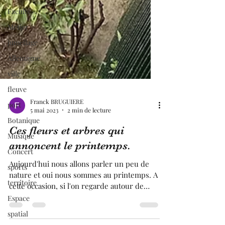
Faculté
Métier
jumellage
Allemagne
ville
fleuve
port
Botanique
Franck BRUGUIERE
Musique
5 mai 2023
2 min de lecture
Concert
Ces fleurs et arbres qui
sports
annoncent le printemps.
territoire
Aujourd'hui nous allons parler un peu de
Espace
nature et oui nous sommes au printemps. A
cette occasion, si l'on regarde autour de
spatial
nous, nous...