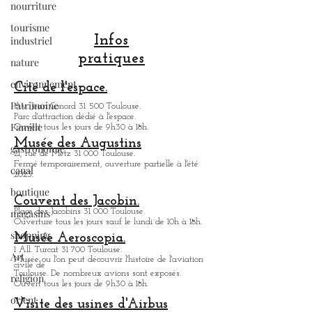
nourriture
tourisme
industriel
nature
Infos
environnement
pratiques
Patrimoine
Cité de l'espace.
Famille
Av. Jean Gonord 31 500 Toulouse.
gastronomie
Parc d'attraction dédié à l'espace.
Ouvert tous les jours de 9h30 à 18h.
canal
Musée des Augustins
21, rue de Metz 31 000 Toulouse.
boutique
Fermé temporairement, ouverture partielle à l'été
2023.
magasins
shopping
Couvent des Jacobin.
Place des Jacobins 31 000 Toulouse.
Art
Ouverture tous les jours sauf le lundi de 10h à 18h.
Musée Aeroscopia.
religion
1 All. Turcat 31 700 Toulouse.
Musée ou
l'on peut découvrir l'histoire de l'aviation
orient
civile de
Toulouse. De nombreux avions sont exposés.