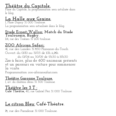
En été, Cinéma en plein air dans la cour de
l'immeuble.
Théâtre du Capitole.
Place du Capitole, la programmation sera actulisée dans
le blog.
La Halle aux Grains.
1, Place Dupuy 31 000 Toulouse.
La programmation sera actualisée dans le blog.
Stade Ernest-Wallon:
Match du Stade
T
oulousain, Rugby.
114, rue des Troènes 31 200 toulouse.
ZOO African Safari:
41, rue des Landes 31 830 Plaisance-du-Touch.
Ouvert: du 01/10 au 31/03 de 10h à,18h
du 01/04 au 30/09 de 9h30 à 19h30
Zoo à faire, plus de 600 animaux présents
et un parcours en voiture pour commencer
la visite.
Programmation: zoo-africansafari.com
Théâtre Garonne Toulouse.
1, av. du chateau d'eau 31 300 Toulouse.
Théâtre les 3 T :
Café
Théâtre,
40, rue Gabriel Péri 31 000 Toulouse.