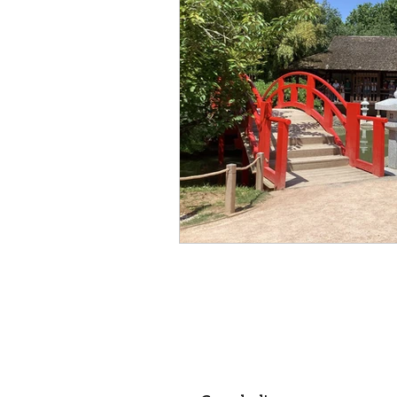
politique
Canal du Midi
créateur
designer
a
Aéronautique
religion