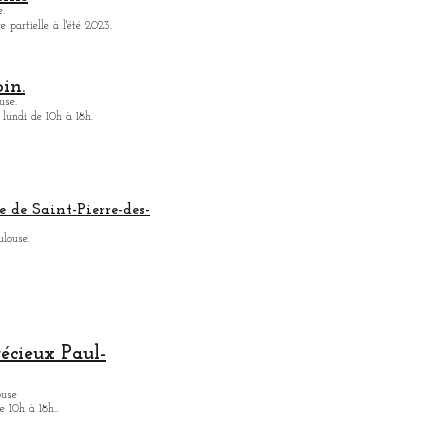
.
 partielle à l'été 2023.
in.
use.
 lundi de 10h à 18h.
e de Saint-Pierre-des-
ulouse.
récieux Paul-
ouse
 10h à 18h.
.