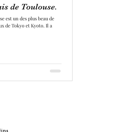
ais de Toulouse.
sanat local
se est un des plus beau de
ux de Tokyo et Kyoto. Il a
ir
aviation
ins