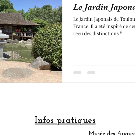
Le Jardin Japon
Jardin
Statue
Sculpture
pastel
arti
Le Jardin Japonais de Toulou
France. Il a été inspiré de ce
reçu des distinctions !!! .
rtisan
Made in France
fruit et légume
terro
Festival
Infos pratiques
Musée des August