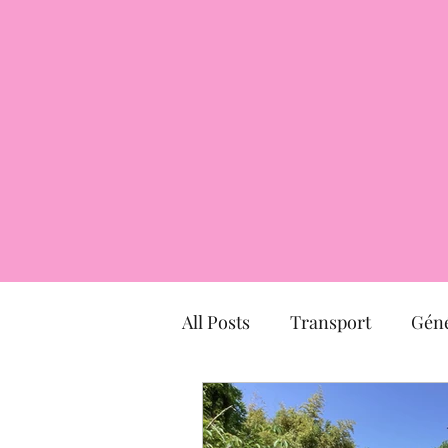
All Posts
Transport
Géné
Hôtel particulier
march