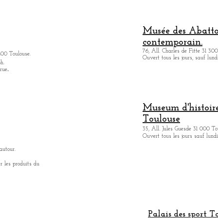
Musée des Abattoi
contemporain.
76, All. Charles de Fitte 31 300
400 Toulouse.
Ouvert tous les jours, sauf lund
h.
.
 rue
Museum d'histoire
Toulouse
35, All. Jules Guesde 31 000 To
Ouvert tous les jours sauf lundi
autour.
r les produits du
Palais des sport T