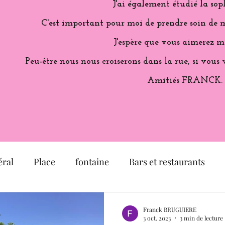
J'ai également étudié la sop
C'est important pour moi de prendre soin de m
J'espère que vous aimerez m
Peu-être nous nous croiserons dans la rue, si vous 
Amitiés FRANCK.
ral
Place
fontaine
Bars et restaurants
é
église
Musée
Jardin
Exposition
Franck BRUGUIERE
3 oct. 2023
3 min de lecture