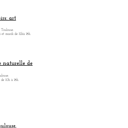
rs: art
 Toulouse.
i et mardi de 12hà 18h.
 naturelle de
ulouse.
 de 10h à 18h.
oulouse.