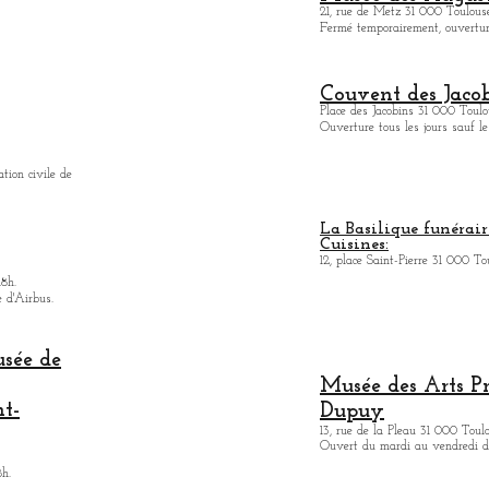
21, rue de Metz 31 000 Toulouse
Fermé temporairement, ouverture
Couvent des Jacob
Place des Jacobins 31 000 Toulo
Ouverture tous les jours sauf le
ation civile de
La Basilique funérair
Cuisines:
12, place Saint-Pierre 31 000 To
18h.
e d'Airbus.
usée de
Musée des Arts
P
nt-
Dupuy
13, rue de la Pleau 31 000 Toul
Ouvert du mardi au vendredi de
8h.