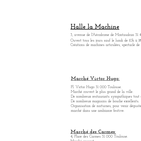
Halle la Machine
3, avenue de l'Aérodrome de Montaudran 31 
Ouvert tous les jours sauf le lundi de 10h à 18
Créations de machines articulées, spectacle de
Marché Victor Hugo:
Pl. Victor Hugo 31 000 Toulouse.
Marché couvert le plus grand de la ville.
De nombreux restaurants sympathique
s
tout 
De nombreux magasins de bouche excellents.
Organisation de nocturnes, pour venir déguste
marché dans une ambiance festive.
Marché des Carmes:
4, Place des Carmes 31 000 Toulouse.