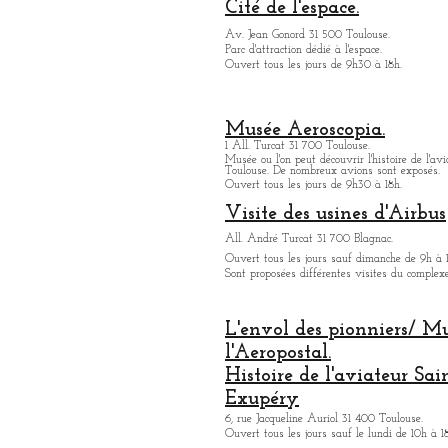
Cité de l'espace.
Av. Jean Gonord 31 500 Toulouse.
Parc d'attraction dédié à l'espace.
Ouvert tous les jours de 9h30 à 18h.
Musée Aeroscopia.
1 All. Turcat 31 700 Toulouse.
Musée ou
l'on peut découvrir l'histoire de l'avi
Toulouse. De nombreux avions sont exposés.
Ouvert tous les jours de 9h30 à 18h.
Visite des usines d'Airbus
All. André Turcat 31 700 Blagnac.
Ouvert tous les jours sauf dimanche de 9h à 
Sont proposées différentes visites du complex
L'envol des pionniers/ M
l'Aeropostal.
Histoire de l'aviateur Sai
Exupéry
6, rue Jacqueline Auriol 31 400 Toulouse.
Ouvert tous les jours sauf le lundi de 10h à 1