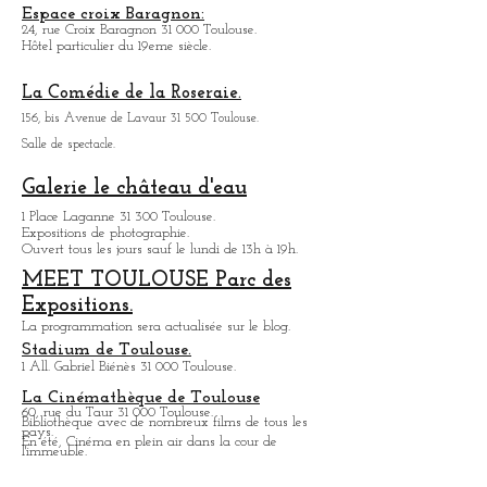
Chapelle des Carmélites Toulouse:
1, rue de Périgord 31 000 Toulouse
Espace croix Baragnon:
24, rue Croix Baragnon 31 000 Toulouse.
Hôtel particulier du 19eme siècle.
La Comédie de la Roseraie.
156, bis Avenue de Lavaur 31 500 Toulouse.
Salle de spectacle.
Galerie le château d'eau
1 Place Laganne 31 300 Toulouse.
Expositions de photographie.
Ouvert tous les jours sauf le lundi de 13h à 19h.
MEET TOULOUSE Parc des
Expositions.
La programmation sera actualisée sur le blog.
Stadium de Toulouse.
1 All. Gabriel Biénès 31 000 Toulouse.
La Cinémathèque de Toulouse
60, rue du Taur 31 000 Toulouse.
Bibliothèque avec de nombreux films de tous les
pays.
En été, Cinéma en plein air dans la cour de