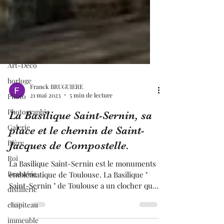
coutume
région
Occitanie
bibliothèque
Art-Déco
horloge
Photo
Franck BRUGUIERE
Photographie
21 mai 2023
5 min de lecture
Galerie
La Basilique Saint-Sernin, sa
Bière
place et le chemin de Saint-
Roi
Jacques de Compostelle.
Brasserie
La Basilique Saint-Sernin est le monuments
distillerie
emblématique de Toulouse. La Basilique "
chapiteau
Saint-Sernin " de Toulouse a un clocher qui
culmine à 65 mètres de haut et est la plus
immeuble