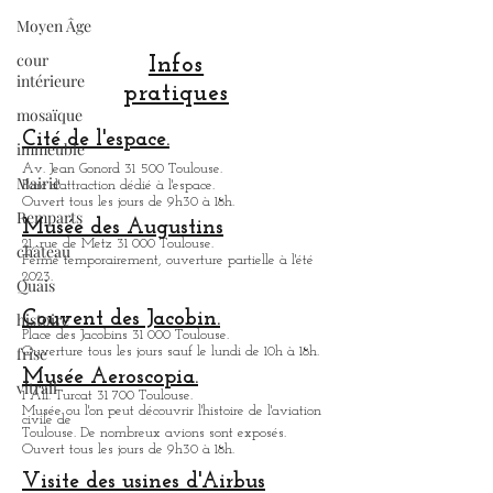
grande église Romane d'Europe. La
Moyen Âge
Basilique Saint-Sernin de Toulouse est
classée à L'UNESCO car elle est une des
cour
principales étapes des Chemins de Saint-
intérieure
Jacques de Compostelle. Elle a été
Infos
mosaïque
entièrement rénovée à l'intérieur et est
pratiques
immeuble
magnifique. Un tout nouvelle aménagement
réussi et apaisé a été réalisé autour d
Mairie
Cité de l'espace.
Av. Jean Gonord 31 500 Toulouse.
Remparts
Parc d'attraction dédié à l'espace.
Ouvert tous les jours de 9h30 à 18h.
château
Musée des Augustins
Quais
21, rue de Metz 31 000 Toulouse.
Fermé temporairement, ouverture partielle à l'été
histoire
2023.
frise
Couvent des Jacobin.
Place des Jacobins 31 000 Toulouse.
vitrail
Ouverture tous les jours sauf le lundi de 10h à 18h.
Musée Aeroscopia.
1 All. Turcat 31 700 Toulouse.
Musée ou
l'on peut découvrir l'histoire de l'aviation
civile de
Toulouse. De nombreux avions sont exposés.