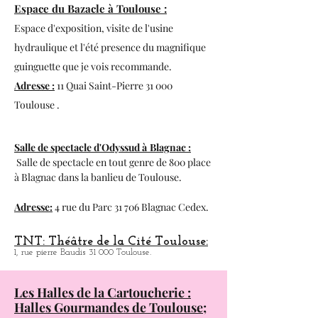
18, rue des Paradoux 31 000 Toulouse.
Espace du Bazacle à Toulouse :
Espace d'exposition, visite de l'usine
hydraulique et l'été presence du magnifique
guinguette que je vois recommande.
Adresse :
11 Quai Saint-Pierre 31 000
Toulouse .
Salle de spectacle d'Odyssud à
Blagnac :
Salle de spectacle en tout genre de 800 place
à
Blagnac dans la banlieu de Toulouse.
Adresse:
4 rue du Parc 31 706 Blagnac Cedex.
TNT: Théâtre de la Cité Toulouse:
1, rue pierre Baudis 31 000 Toulouse.