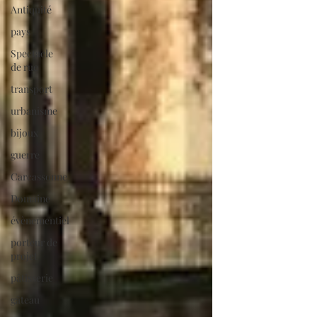
Antiquité
pays
Spectacle
de rue
transport
urbanisme
bijoux
guerre
Carcassonne
Domaine
évènementiel
porteur de
projet
pâtisserie
gâteau