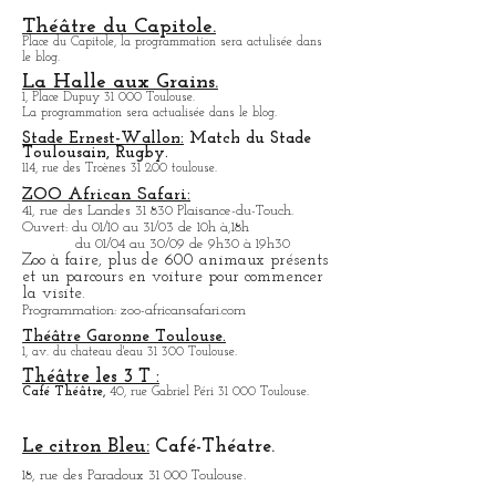
l'immeuble.
Théâtre du Capitole.
Place du Capitole, la programmation sera actulisée dans
le blog.
La Halle aux Grains.
1, Place Dupuy 31 000 Toulouse.
La programmation sera actualisée dans le blog.
Stade Ernest-Wallon:
Match du Stade
T
oulousain, Rugby.
114, rue des Troènes 31 200 toulouse.
ZOO African Safari:
41, rue des Landes 31 830 Plaisance-du-Touch.
Ouvert: du 01/10 au 31/03 de 10h à,18h
du 01/04 au 30/09 de 9h30 à 19h30
Zoo à faire, plus de 600 animaux présents
et un parcours en voiture pour commencer
la visite.
Programmation: zoo-africansafari.com
Théâtre Garonne Toulouse.
1, av. du chateau d'eau 31 300 Toulouse.
Théâtre les 3 T :
Café
Théâtre,
40, rue Gabriel Péri 31 000 Toulouse.
Le citron Bleu:
Café-Théatre.