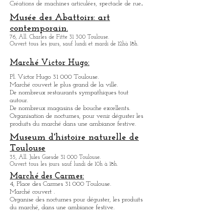
Toulouse.
Ouvert tous les jours sauf le lundi de 10h à 18h.
.
Créations de machines articulées, spectacle de rue
Musée des Abattoirs: art
contemporain.
76, All. Charles de Fitte 31 300 Toulouse.
Ouvert tous les jours, sauf lundi et mardi de 12hà 18h.
Marché Victor Hugo:
Pl. Victor Hugo 31 000 Toulouse.
Marché couvert le plus grand de la ville.
De nombreux restaurants sympathique
s
tout
autour.
De nombreux magasins de bouche excellents.
Organisation de nocturnes, pour venir déguster les
produits du marché dans une ambiance festive.
Museum d'histoire naturelle de
Toulouse
35, All. Jules Guesde 31 000 Toulouse.
Ouvert tous les jours sauf lundi de 10h à 18h.
Marché des Carmes:
4, Place des Carmes 31 000 Toulouse.
Marché couvert .