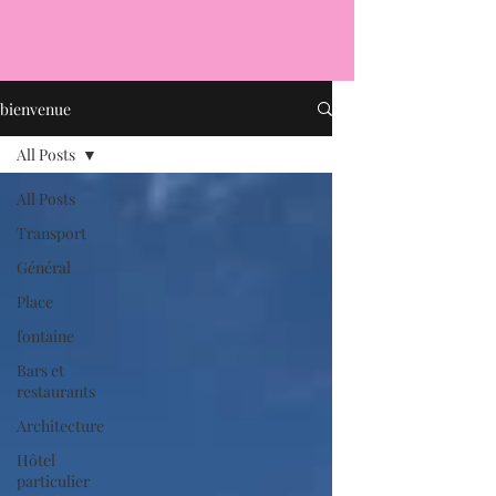
bienvenue
All Posts
All Posts
Transport
Général
Place
fontaine
Bars et
restaurants
Architecture
Hôtel
particulier