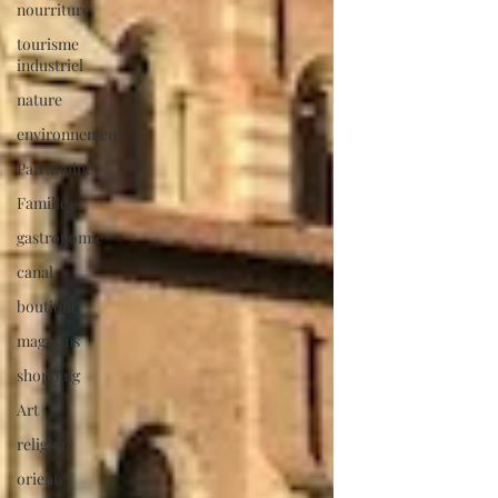
nourriture
tourisme
industriel
nature
environnement
Patrimoine
Famille
gastronomie
canal
boutique
magasins
shopping
Art
religion
orient