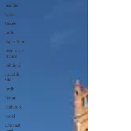
marché
église
Musée
Jardin
Exposition
histoire de
France
politique
Canal du
Midi
Jardin
Statue
Sculpture
pastel
artisanat
local