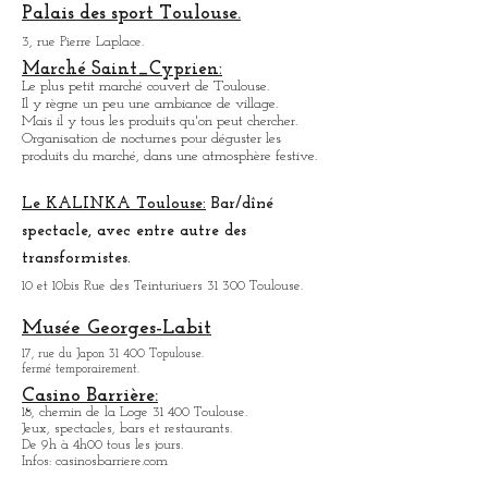
Organise des nocturnes pour déguster, les produits
du marché, dans une ambiance festive.
Palais des sport Toulouse.
3, rue Pierre Laplace.
Marché Saint_Cypri
en:
Le plus petit marché couvert de Toulouse.
Il y règne un peu une ambiance
de
village.
Mais il y tous les produits qu'on peut chercher.
Organisation de nocturnes pour déguster les
produits du marché, dans une atmosphère festive.
Le KALINKA Toulouse:
Bar/dî
né
spectacle, avec entre autre des
transformistes.
10 et 10bis Rue des Teinturiuers 31 300 Toulouse.
Musée Georges-Labit
17, rue du Japon 31 400 Topulouse
.
fermé temporairement.
Casino Barrière:
18, chemin de la Loge 31 400 Toulouse.
Jeux, spectacles, bars et restaurants.