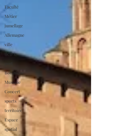
Faculté
Métier
jumellage
Allemagne
ville
fleuve
port
Botanique
Musique
Concert
sports
territoire
Espace
spatial