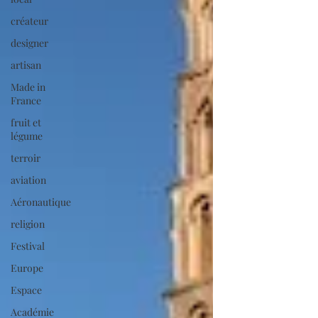
créateur
designer
artisan
Made in
France
fruit et
légume
terroir
aviation
Aéronautique
religion
Festival
Europe
Espace
Académie