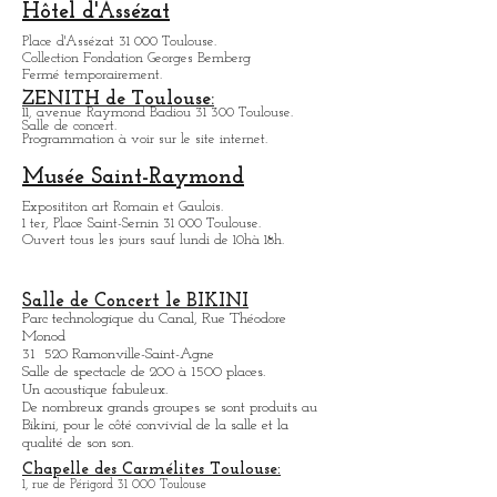
De 9h à 4h00 tous les jours.
Infos: casinosbarriere.com
Hôtel d'Assézat
Place d'Assézat 31 000 Toulouse.
Collection Fondation Georges Bemberg
Fermé temporairement.
ZENITH de Toulouse:
11, avenue Raymond Badiou 31 300 Toulouse.
Salle de concert.
Programmation à voir sur le site internet.
Musée Saint-Raymond
Expositit
on art Romain et Gaulois.
1 ter, Place Saint-Sernin 31 000 Toulouse.
Ouvert tous les jours sauf lundi de 10hà 18h.
Salle de Concert le BIKINI
Parc technologique du Canal, Rue Théodore
Monod
31 520 Ramonville-Saint-Agne
Salle de spectacle de 200 à 1500 places.
Un acoustique fabuleux.
De nombreux grands groupes se sont produits au
Bikini, pour le côté convivial de la salle et la
qualité de son son.