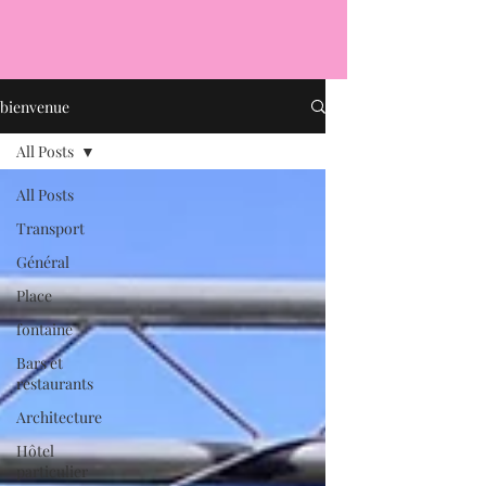
bienvenue
All Posts
All Posts
Transport
Général
Place
fontaine
Bars et
restaurants
Architecture
Hôtel
particulier