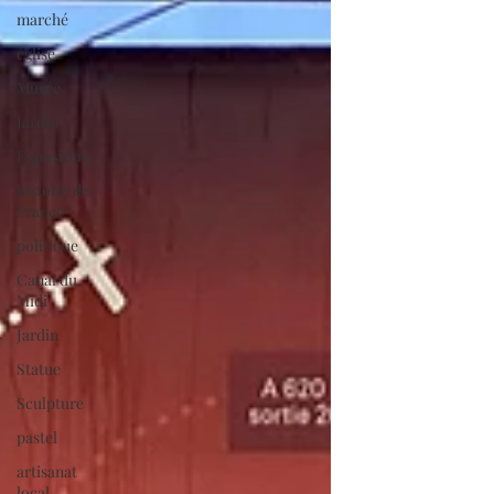
marché
église
Musée
Jardin
Exposition
histoire de
France
politique
Canal du
Midi
Jardin
Statue
Sculpture
pastel
artisanat
local