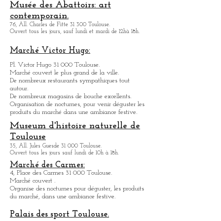
3, avenue de l'Aérodrome de Montaudran 31 400
Toulouse.
Ouvert tous les jours sauf le lundi de 10h à 18h.
.
Créations de machines articulées, spectacle de rue
Musée des Abattoirs: art
contemporain.
76, All. Charles de Fitte 31 300 Toulouse.
Ouvert tous les jours, sauf lundi et mardi de 12hà 18h.
Marché Victor Hugo:
Pl. Victor Hugo 31 000 Toulouse.
Marché couvert le plus grand de la ville.
De nombreux restaurants sympathique
s
tout
autour.
De nombreux magasins de bouche excellents.
Organisation de nocturnes, pour venir déguster les
produits du marché dans une ambiance festive.
Museum d'histoire naturelle de
Toulouse
35, All. Jules Guesde 31 000 Toulouse.
Ouvert tous les jours sauf lundi de 10h à 18h.
Marché des Carmes:
4, Place des Carmes 31 000 Toulouse.