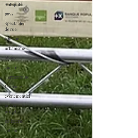
Antiquité
pays
Spectacle
de rue
transport
urbanisme
bijoux
guerre
Carcassonne
Domaine
évènementiel
porteur de
projet
pâtisserie
gâteau