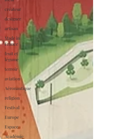
créateur
designer
artisan
Made in
France
fruit et
légume
terroir
aviation
Aéronautique
religion
Festival
Europe
Espace
Académie