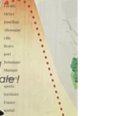
Faculté
Métier
jumellage
Allemagne
ville
fleuve
port
Botanique
Musique
Concert
sports
territoire
Espace
spatial