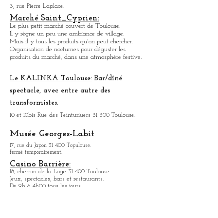
Marché couvert .
Organise des nocturnes pour déguster, les produits
du marché, dans une ambiance festive.
Palais des sport Toulouse.
3, rue Pierre Laplace.
Marché Saint_Cypri
en:
Le plus petit marché couvert de Toulouse.
Il y règne un peu une ambiance
de
village.
Mais il y tous les produits qu'on peut chercher.
Organisation de nocturnes pour déguster les
produits du marché, dans une atmosphère festive.
Le KALINKA Toulouse:
Bar/dî
né
spectacle, avec entre autre des
transformistes.
10 et 10bis Rue des Teinturiuers 31 300 Toulouse.
Musée Georges-Labit
17, rue du Japon 31 400 Topulouse
.
fermé temporairement.
Casino Barrière:
18, chemin de la Loge 31 400 Toulouse.