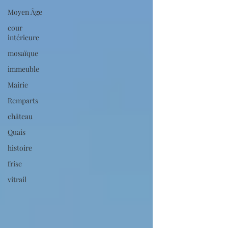
absolument à visi
Moyen Âge
cour
intérieure
mosaïque
immeuble
Mairie
Remparts
château
Quais
histoire
frise
vitrail