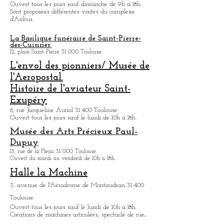
Toulouse. De nombreux avions sont exposés.
Ouvert tous les jours de 9h30 à 18h.
Visite des usines d'Airbus
All. André Turcat 31 700 Blagnac.
Ouvert tous les jours sauf dimanche de 9h à 18h.
Sont proposées différentes visites du complexe
d'Airbus.
La Basilique funéraire de Saint-Pierre-
des-Cuisines:
12, place Saint-Pierre 31 000 Toulouse.
L'envol des pionniers/ Musée de
l'Aeropostal.
Histoire de l'aviateur Saint-
Exupéry
6, rue Jacqueline Auriol 31 400 Toulouse.
Ouvert tous les jours sauf le lundi de 10h à 18h.
Musée des Arts
Précieux Paul-
Dupuy
13, rue de la Pleau 31 000 Toulouse
Ouvert du mardi au vendredi de 10h à 18h.
.
Halle la Machine