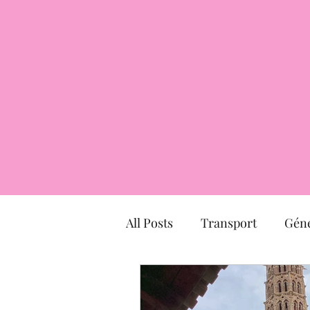
All Posts
Transport
Géné
Hôtel particulier
march