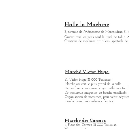
Halle la Machine
3, avenue de l'Aérodrome de Montaudran 31 
Ouvert tous les jours sauf le lundi de 10h à 18
Créations de machines articulées, spectacle de
Marché Victor Hugo:
Pl. Victor Hugo 31 000 Toulouse.
Marché couvert le plus grand de la ville.
De nombreux restaurants sympathique
s
tout 
De nombreux magasins de bouche excellents.
Organisation de nocturnes, pour venir déguste
marché dans une ambiance festive.
Marché des Carmes:
4, Place des Carmes 31 000 Toulouse.