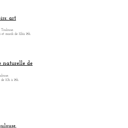
rs: art
 Toulouse.
i et mardi de 12hà 18h.
 naturelle de
ulouse.
 de 10h à 18h.
oulouse.