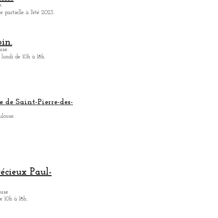
.
 partielle à l'été 2023.
in.
use.
 lundi de 10h à 18h.
e de Saint-Pierre-des-
ulouse.
récieux Paul-
ouse
 10h à 18h.
.