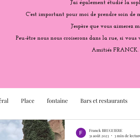
J'ai également étudié la sop
C'est important pour moi de prendre soin de m
J'espère que vous aimerez m
Peu-être nous nous croiserons dans la rue, si vous 
Amitiés FRANCK.
ral
Place
fontaine
Bars et restaurants
é
église
Musée
Jardin
Exposition
Franck BRUGUIERE
31 août 2023
3 min de lectur