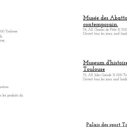
Musée des Abattoi
contemporain.
76, All. Charles de Fitte 31 300
400 Toulouse.
Ouvert tous les jours, sauf lund
h.
.
 rue
Museum d'histoire
Toulouse
35, All. Jules Guesde 31 000 To
Ouvert tous les jours sauf lundi
autour.
r les produits du
Palais des sport T