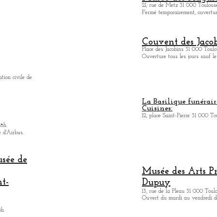
21, rue de Metz 31 000 Toulouse
Fermé temporairement, ouverture
Couvent des Jacob
Place des Jacobins 31 000 Toulo
Ouverture tous les jours sauf le
ation civile de
La Basilique funérair
Cuisines:
12, place Saint-Pierre 31 000 To
18h.
e d'Airbus.
usée de
Musée des Arts
P
nt-
Dupuy
13, rue de la Pleau 31 000 Toul
Ouvert du mardi au vendredi de
8h.