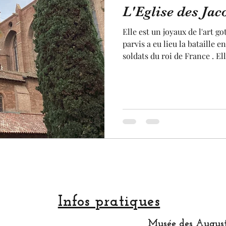
L'Eglise des Jac
Jardin
Statue
Sculpture
pastel
arti
Elle est un joyaux de l'art 
parvis a eu lieu la bataille e
soldats du roi de France . El
rtisan
Made in France
fruit et légume
terro
lors de la révolution França
Jacobins de Toulouse reste u
remarquable de notre ville. 
Festival
Toulouse a une architecture 
brique de terre cuite. Son cl
splendide cloitre un véritab
Infos pratiques
Musée des August