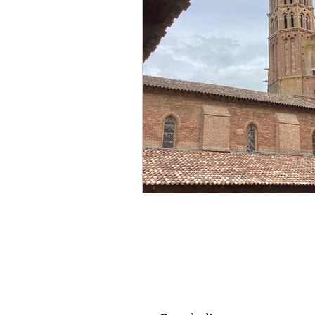
politique
Canal du Midi
créateur
designer
a
Aéronautique
religion