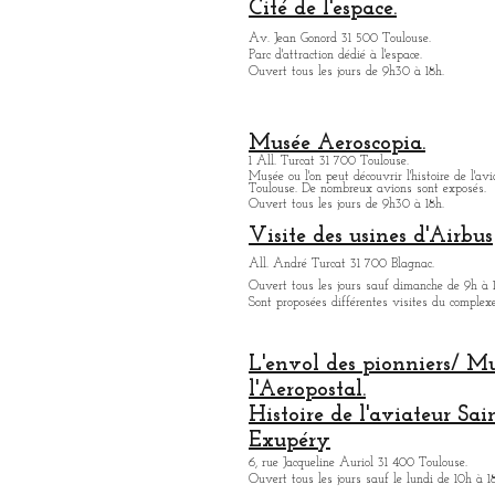
Cité de l'espace.
Av. Jean Gonord 31 500 Toulouse.
Parc d'attraction dédié à l'espace.
Ouvert tous les jours de 9h30 à 18h.
Musée Aeroscopia.
1 All. Turcat 31 700 Toulouse.
Musée ou
l'on peut découvrir l'histoire de l'avi
Toulouse. De nombreux avions sont exposés.
Ouvert tous les jours de 9h30 à 18h.
Visite des usines d'Airbus
All. André Turcat 31 700 Blagnac.
Ouvert tous les jours sauf dimanche de 9h à 
Sont proposées différentes visites du complex
L'envol des pionniers/ M
l'Aeropostal.
Histoire de l'aviateur Sai
Exupéry
6, rue Jacqueline Auriol 31 400 Toulouse.
Ouvert tous les jours sauf le lundi de 10h à 1