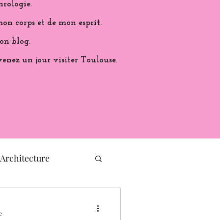
hrologie.
on corps et de mon esprit.
on blog.
venez un jour visiter Toulouse.
Architecture
histoire de France
e