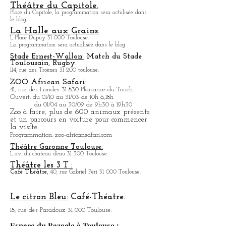
La Cinémathèque de Toulouse
60, rue du Taur 31 000 Toulouse.
Bibliothèque avec de nombreux films de tous les
pays.
En été, Cinéma en plein air dans la cour de
l'immeuble.
Théâtre du Capitole.
Place du Capitole, la programmation sera actulisée dans
le blog.
La Halle aux Grains.
1, Place Dupuy 31 000 Toulouse.
La programmation sera actualisée dans le blog.
Stade Ernest-Wallon:
Match du Stade
T
oulousain, Rugby.
114, rue des Troènes 31 200 toulouse.
ZOO African Safari:
41, rue des Landes 31 830 Plaisance-du-Touch.
Ouvert: du 01/10 au 31/03 de 10h à,18h
du 01/04 au 30/09 de 9h30 à 19h30
Zoo à faire, plus de 600 animaux présents
et un parcours en voiture pour commencer
la visite.
Programmation: zoo-africansafari.com
Théâtre Garonne Toulouse.
1, av. du chateau d'eau 31 300 Toulouse.
Théâtre les 3 T :
Café
Théâtre,
40, rue Gabriel Péri 31 000 Toulouse.