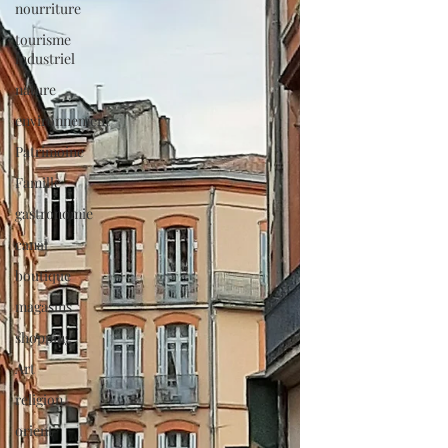
nourriture
tourisme
industriel
nature
environnement
Patrimoine
Famille
gastronomie
canal
boutique
magasins
shopping
Art
religion
orient