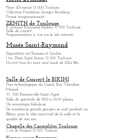
Casino Barrière:
18, chemin de la Loge 31 400 Toulouse.
Jeux, spectacles, bars et restaurants.
De 9h à 4h00 tous les jours.
Infos: casinosbarriere.com
Hôtel d'Assézat
Place d'Assézat 31 000 Toulouse.
Collection Fondation Georges Bemberg
Fermé temporairement.
ZENITH de Toulouse:
11, avenue Raymond Badiou 31 300 Toulouse.
Salle de concert.
Programmation à voir sur le site internet.
Musée Saint-Raymond
Expositit
on art Romain et Gaulois.
1 ter, Place Saint-Sernin 31 000 Toulouse.
Ouvert tous les jours sauf lundi de 10hà 18h.
Salle de Concert le BIKINI
Parc technologique du Canal, Rue Théodore
Monod
31 520 Ramonville-Saint-Agne
Salle de spectacle de 200 à 1500 places.
Un acoustique fabuleux.