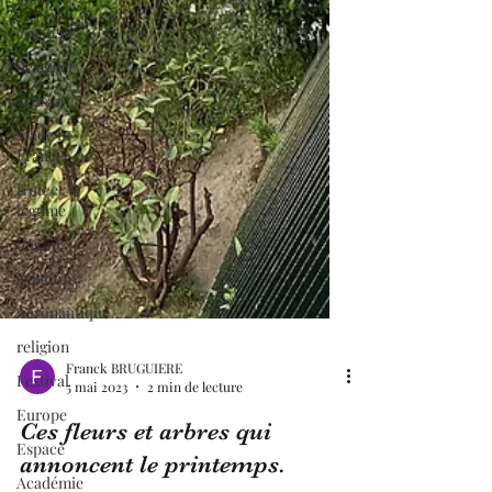
créateur
designer
artisan
Made in
France
fruit et
légume
terroir
aviation
Aéronautique
religion
Festival
Europe
Franck BRUGUIERE
5 mai 2023
2 min de lecture
Espace
Académie
Ces fleurs et arbres qui