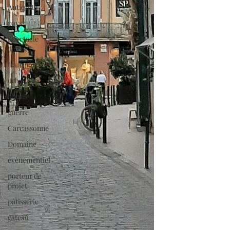
Antiquité
pays
Spectacle
de rue
transport
urbanisme
bijoux
guerre
Carcassonne
Domaine
évènementiel
porteur de
projet
pâtisserie
gâteau