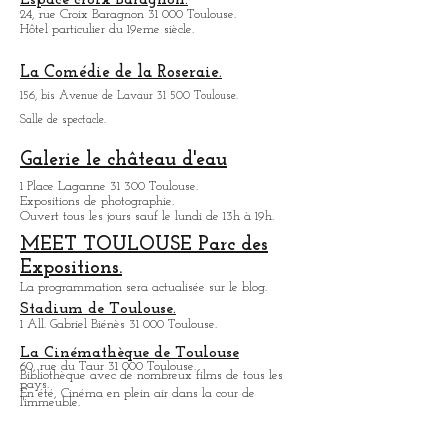
De nombreux grands groupes se sont produits au
Bikini, pour le côté convivial de la salle et la
qualité de son son.
Chapelle des Carmélites Toulouse:
1, rue de Périgord 31 000 Toulouse
Espace croix Baragnon:
24, rue Croix Baragnon 31 000 Toulouse.
Hôtel particulier du 19eme siècle.
La Comédie de la Roseraie.
156, bis Avenue de Lavaur 31 500 Toulouse.
Salle de spectacle.
Galerie le château d'eau
1 Place Laganne 31 300 Toulouse.
Expositions de photographie.
Ouvert tous les jours sauf le lundi de 13h à 19h.
MEET TOULOUSE Parc des
Expositions.
La programmation sera actualisée sur le blog.
Stadium de Toulouse.
1 All. Gabriel Biénès 31 000 Toulouse.