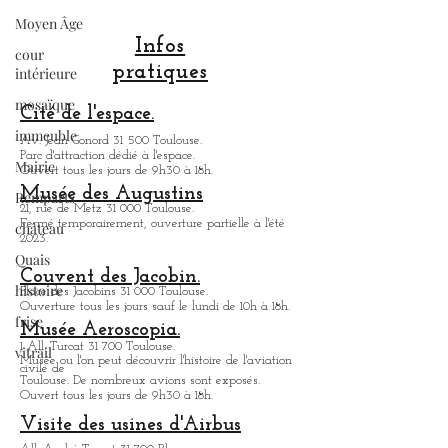
. Toutefois, la charme de Toulouse , c'est
Moyen Âge
qu'elle ne s'offrira pas à vous, il faudra
partir à sa découverte. Je dois dire, que
cour
intérieure
même moi, dès que je pars en promenade
dans le centre historique de Toulouse, je
mosaïque
découvre toujours de beaux trésors
immeuble
inattendus. Dernière chose de cette
Infos
présentation, c'est que même si Toulouse
Mairie
pratiques
est la ville rose, elle renferme tous les styles
Remparts
architecturaux qui ex
Cité de l'espace.
château
Av. Jean Gonord 31 500 Toulouse.
Parc d'attraction dédié à l'espace.
Quais
Ouvert tous les jours de 9h30 à 18h.
histoire
Musée des Augustins
21, rue de Metz 31 000 Toulouse.
frise
Fermé temporairement, ouverture partielle à l'été
2023.
vitrail
Couvent des Jacobin.
Place des Jacobins 31 000 Toulouse.
Ouverture tous les jours sauf le lundi de 10h à 18h.
Musée Aeroscopia.
1 All. Turcat 31 700 Toulouse.