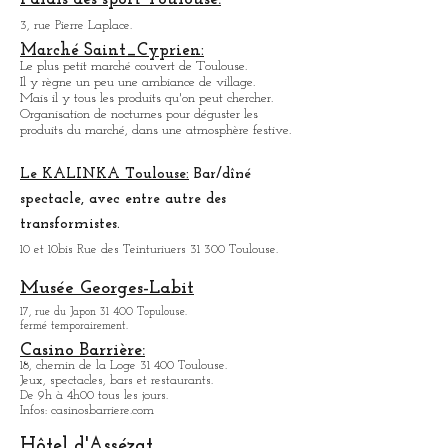
4, Place des Carmes 31 000 Toulouse.
Marché couvert .
Organise des nocturnes pour déguster, les produits
du marché, dans une ambiance festive.
Palais des sport Toulouse.
3, rue Pierre Laplace.
Marché Saint_Cypri
en:
Le plus petit marché couvert de Toulouse.
Il y règne un peu une ambiance
de
village.
Mais il y tous les produits qu'on peut chercher.
Organisation de nocturnes pour déguster les
produits du marché, dans une atmosphère festive.
Le KALINKA Toulouse:
Bar/dî
né
spectacle, avec entre autre des
transformistes.
10 et 10bis Rue des Teinturiuers 31 300 Toulouse.
Musée Georges-Labit
17, rue du Japon 31 400 Topulouse
.
fermé temporairement.