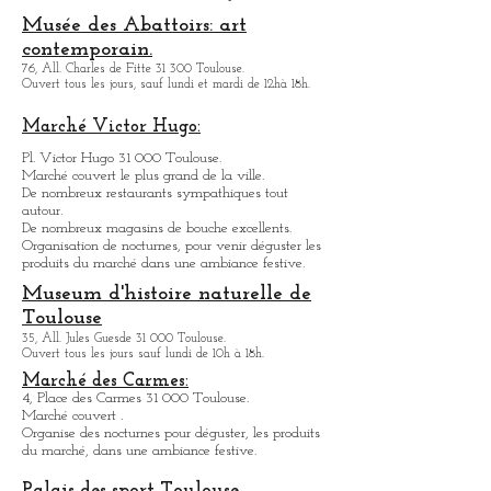
Halle la Machine
3, avenue de l'Aérodrome de Montaudran 31 400
Toulouse.
Ouvert tous les jours sauf le lundi de 10h à 18h.
.
Créations de machines articulées, spectacle de rue
Musée des Abattoirs: art
contemporain.
76, All. Charles de Fitte 31 300 Toulouse.
Ouvert tous les jours, sauf lundi et mardi de 12hà 18h.
Marché Victor Hugo:
Pl. Victor Hugo 31 000 Toulouse.
Marché couvert le plus grand de la ville.
De nombreux restaurants sympathique
s
tout
autour.
De nombreux magasins de bouche excellents.
Organisation de nocturnes, pour venir déguster les
produits du marché dans une ambiance festive.
Museum d'histoire naturelle de
Toulouse
35, All. Jules Guesde 31 000 Toulouse.
Ouvert tous les jours sauf lundi de 10h à 18h.
Marché des Carmes: