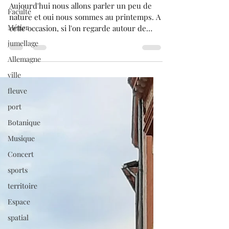
annoncent le printemps.
Faculté
Métier
Aujourd'hui nous allons parler un peu de
nature et oui nous sommes au printemps. A
jumellage
cette occasion, si l'on regarde autour de
Allemagne
nous, nous...
ville
fleuve
port
Botanique
Musique
Concert
sports
territoire
Espace
spatial