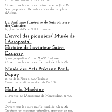
Musée ou
l'on peut découvrir l'histoire de l'aviation
civile de
Toulouse. De nombreux avions sont exposés.
Ouvert tous les jours de 9h30 à 18h.
Visite des usines d'Airbus
All. André Turcat 31 700 Blagnac.
Ouvert tous les jours sauf dimanche de 9h à 18h.
Sont proposées différentes visites du complexe
d'Airbus.
La Basilique funéraire de Saint-Pierre-
des-Cuisines:
12, place Saint-Pierre 31 000 Toulouse.
L'envol des pionniers/ Musée de
l'Aeropostal.
Histoire de l'aviateur Saint-
Exupéry
6, rue Jacqueline Auriol 31 400 Toulouse.
Ouvert tous les jours sauf le lundi de 10h à 18h.
Musée des Arts
Précieux Paul-
Dupuy
13, rue de la Pleau 31 000 Toulouse
Ouvert du mardi au vendredi de 10h à 18h.
.