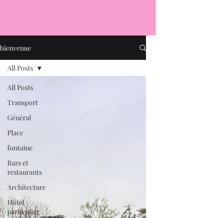
bienvenue
All Posts
All Posts
Transport
Général
Place
fontaine
Bars et
restaurants
Architecture
Hôtel
particulier