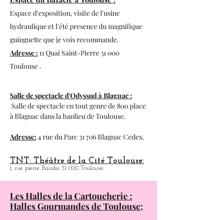
Le citron Bleu:
Café-Théatre.
18, rue des Paradoux 31 000 Toulouse.
Espace du Bazacle à Toulouse :
Espace d'exposition, visite de l'usine
hydraulique et l'été presence du magnifique
guinguette que je vois recommande.
Adresse :
11 Quai Saint-Pierre 31 000
Toulouse .
Salle de spectacle d'Odyssud à
Blagnac :
Salle de spectacle en tout genre de 800 place
à
Blagnac dans la banlieu de Toulouse.
Adresse:
4 rue du Parc 31 706 Blagnac Cedex.
TNT: Théâtre de la Cité Toulouse:
1, rue pierre Baudis 31 000 Toulouse.