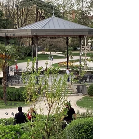
marché
église
Musée
Jardin
Exposition
histoire de
France
politique
Canal du
Midi
Jardin
Statue
Sculpture
pastel
artisanat
local