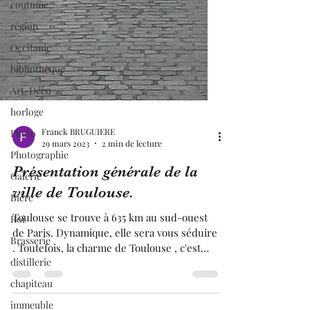
coutume
région
Occitanie
bibliothèque
Art-Déco
horloge
Photo
Photographie
Galerie
Bière
Franck BRUGUIERE
29 mars 2023
2 min de lecture
Roi
Présentation générale de la
Brasserie
ville de Toulouse.
distillerie
chapiteau
Toulouse se trouve à 635 km au sud-ouest
de Paris. Dynamique, elle sera vous séduire
immeuble