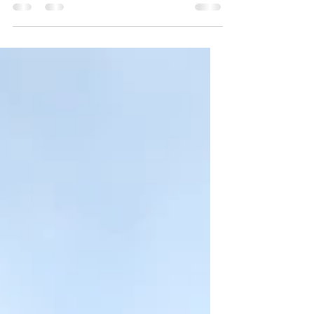
Partez à la découverte des fontaines de style
italien cachées dans les rue de Toulouse !!! .
En effet, notre ville regorge de fontaines en
tout genre. Mais, certaines fontaines,
notamment murales, racontent des histoires
et donnent à la ville rose une atmosphère
italienne certaine !!! . Ces fontaines sont
souvent situées au centre de ces places. Si
un jour, vous venez visiter Toulouse, partir à
la recherche des fontaines , peut être un
bon thème pour découvrir la ville rose