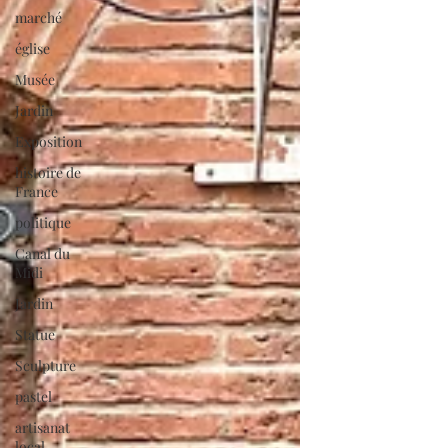
marché
église
Musée
Jardin
Exposition
histoire de
France
politique
Canal du
Midi
Jardin
Statue
Sculpture
pastel
artisanat
local