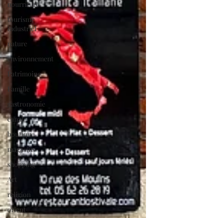
nourriture
tourisme
industriel
nature
environnement
Patrimoine
Famille
gastronomie
canal
boutique
magasins
shopping
Art
religion
orient