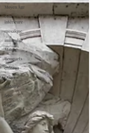
Moyen Âge
cour
intérieure
mosaïque
immeuble
Mairie
Remparts
château
Quais
histoire
frise
vitrail