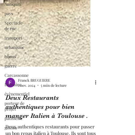
Antiquité
pays
Spectacle
de rue
transport
urbanisme
bijoux
guerre
Carcassonne
Domaine
évènementiel
Franck BRUGUIERE
1 nov. 2024
5 min de lecture
porteur de
projet
Deux Restaurants
pâtisserie
authentiques pour bien
gâteau
manger Italien à Toulouse .