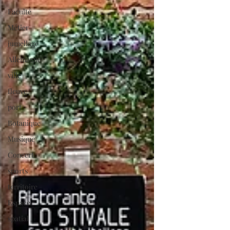
Faculté
Métier
jumellage
Allemagne
ville
fleuve
port
Botanique
Musique
Concert
sports
territoire
Espace
spatial