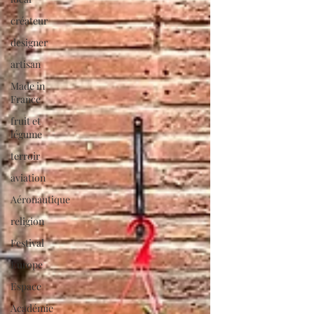
créateur
designer
artisan
Made in
France
fruit et
légume
terroir
aviation
Aéronautique
religion
Festival
Europe
Espace
Académie