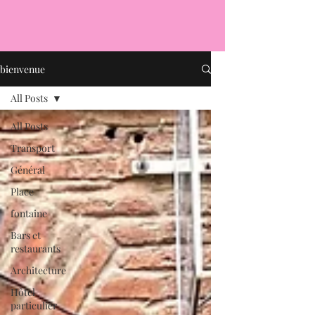
bienvenue
All Posts
All Posts
Transport
Général
Place
fontaine
Bars et
restaurants
Architecture
Hôtel
particulier