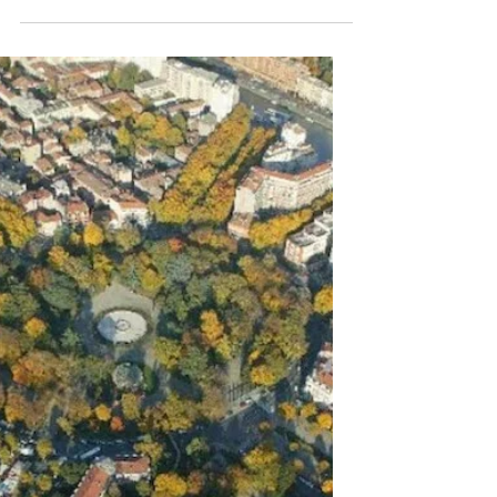
Franck BRUGUIERE
23 août 2024
4 min de lecture
L'hôtel particulier "
d'Avizard " .
L'Hôtel particulier d'Avizard est encore un
magnifiques hôtel particulier parmi les 200
que compte notre ville. Cet hôtel particulier
est situé dans la quartier des Carmes de la
ville rose. Cet hôtel particulier se compose
d'un magnifique cour intérieure , où l'on
trouve un puit d'époque, une belle écurie
rénovée et bien d'autres choses. La façade
sur rue , de ce bel hôtel particulier de la
ville rose, ne manque pas d'intérêt. Si un
jour vous venez visiter Toulouse, n'hésitez