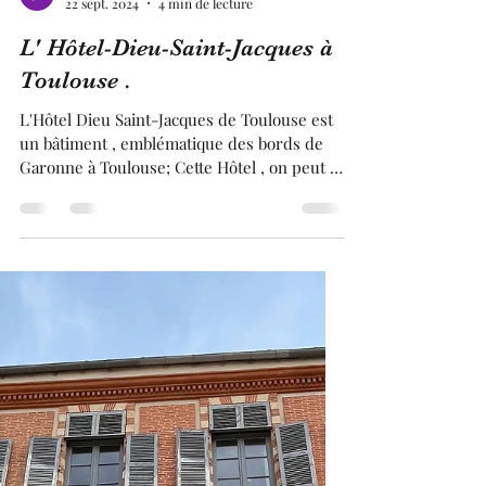
Franck BRUGUIERE
22 sept. 2024
4 min de lecture
L' Hôtel-Dieu-Saint-Jacques à
Toulouse .
L'Hôtel Dieu Saint-Jacques de Toulouse est
un bâtiment , emblématique des bords de
Garonne à Toulouse; Cette Hôtel , on peut le
dire est une des cartes postales de la ville
rose. Cet Hôtel a eu différentes fonctions au
cours de l'histoire. Au Moyen Âge, il servait
à accueillir , les pauvres, prostitués ,