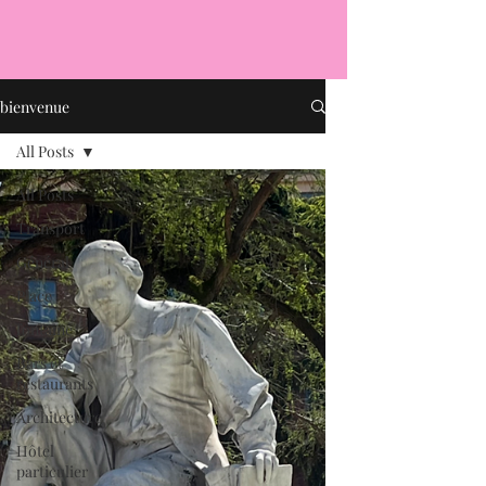
bienvenue
All Posts
All Posts
Transport
Général
Place
fontaine
Bars et
restaurants
Architecture
Hôtel
particulier