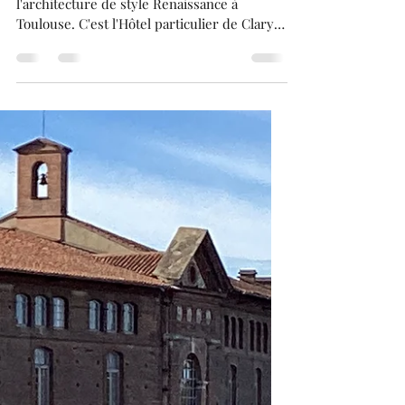
Franck BRUGUIERE
30 sept. 2024
3 min de lecture
Hôtel de Pierre ou de Clary .
Découvrez l'un des plus beaux exemples de
l'architecture de style Renaissance à
Toulouse. C'est l'Hôtel particulier de Clary
ou de Pierre ! . Cet Hôtel particulier de
Toulouse ne passe pas inaperçu. En effet,
cette hôtel particulier n'a pas le style
architectural de la ville rose, à savoir en
brique de terre cuite. Si un jour, vous venez
visiter Toulouse, vous ne pourrez pas
manquer cette hôtel particulier, en vous
promenant, dans les rues de la ville rose !!! .