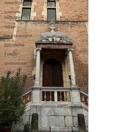
nourriture
tourisme
industriel
nature
environnement
Patrimoine
Famille
gastronomie
canal
boutique
magasins
shopping
Art
religion
orient