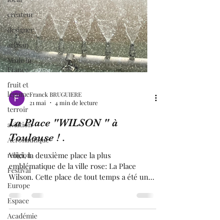
créateur
designer
artisan
Made in
France
fruit et
légume
terroir
Franck BRUGUIERE
21 mai
4 min de lecture
aviation
Aéronautique
La Place "WILSON " à
religion
Toulouse ! .
Festival
Voici, la deuxième place la plus
Europe
emblématique de la ville rose: La Place
Wilson. Cette place de tout temps a été une
Espace
place très vivante de Toulouse. Sur cette
Académie
Place, on retrouvait tous les grands bars,