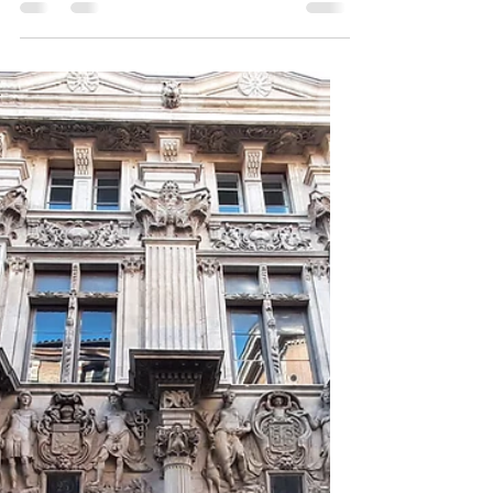
" !!! .
Ce post vous présente le musée d'art
contemporain qui est l'ancien Abattoir
municipal. Quel magnifique reconversion
d'avoir fait de ce site un lieu dédié à l'art, là
où par le passé coulé le sang . Le bâtiment
se caractérise par une architecture tout à
fait remarquable. Les expositions proposées
sont aussi de tout premier ordre. Autour du
musée, vous découvrirez des endroits tout à
fait intéressants. Un splendide jardin vous
est offert avec un manège et des jeux pour
les enfa