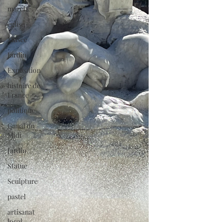
marché
église
Musée
Jardin
Exposition
histoire de
France
politique
Canal du
Midi
Jardin
Statue
Sculpture
pastel
artisanat
local