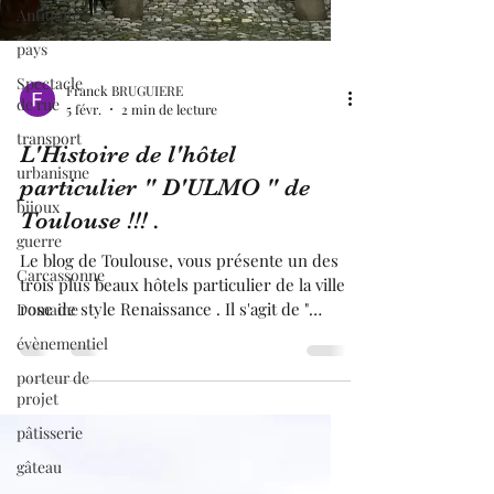
Antiquité
pays
Spectacle
de rue
transport
urbanisme
Franck BRUGUIERE
5 févr.
2 min de lecture
bijoux
L'Histoire de l'hôtel
guerre
particulier " D'ULMO " de
Carcassonne
Toulouse !!! .
Domaine
évènementiel
Le blog de Toulouse, vous présente un des
trois plus beaux hôtels particulier de la ville
porteur de
rose de style Renaissance . Il s'agit de "
projet
l'hôtel d'Ulmo " que nous devons à un
pâtisserie
certain "Jean D'Ulmo " , issus d'une riche
gâteau
famille . Il fera tout pour atteindre un