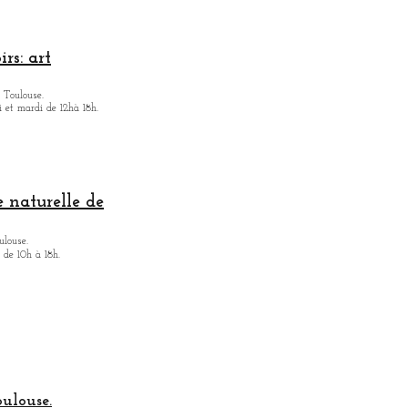
rs: art
 Toulouse.
i et mardi de 12hà 18h.
 naturelle de
ulouse.
 de 10h à 18h.
oulouse.