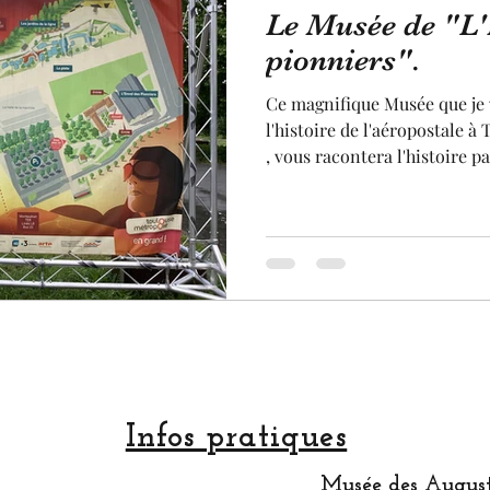
Le Musée de "L'
Jardin
Statue
Sculpture
pastel
arti
pionniers".
Ce magnifique Musée que je 
rtisan
Made in France
fruit et légume
terro
l'histoire de l'aéropostale à
, vous racontera l'histoire 
aviateurs qui risquaient leur
courrier vers l'Afrique, depui
Festival
postale historique partait de
Casablanca, avant de termine
Sénégal. Si un jour, vous ve
Musée est absolument à visi
Infos pratiques
Musée des August