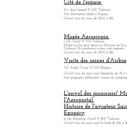
Cité de l'espace.
Av. Jean Gonord 31 500 Toulouse.
Parc d'attraction dédié à l'espace.
Ouvert tous les jours de 9h30 à 18h.
Musée Aeroscopia.
1 All. Turcat 31 700 Toulouse.
Musée ou
l'on peut découvrir l'histoire de l'avi
Toulouse. De nombreux avions sont exposés.
Ouvert tous les jours de 9h30 à 18h.
Visite des usines d'Airbus
All. André Turcat 31 700 Blagnac.
Ouvert tous les jours sauf dimanche de 9h à 
Sont proposées différentes visites du complex
L'envol des pionniers/ M
l'Aeropostal.
Histoire de l'aviateur Sai
Exupéry
6, rue Jacqueline Auriol 31 400 Toulouse.
Ouvert tous les jours sauf le lundi de 10h à 1