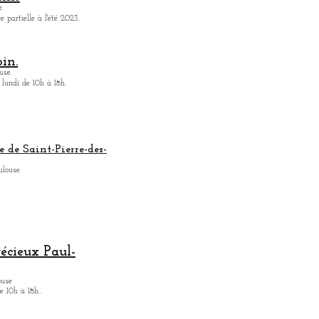
.
 partielle à l'été 2023.
in.
use.
 lundi de 10h à 18h.
e de Saint-Pierre-des-
ulouse.
récieux Paul-
ouse
 10h à 18h.
.