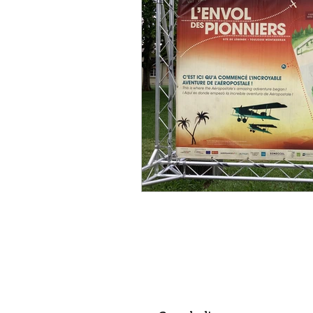
politique
Canal du Midi
créateur
designer
a
Aéronautique
religion