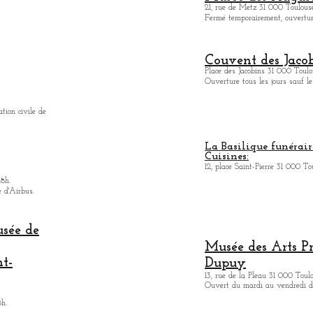
21, rue de Metz 31 000 Toulouse
Fermé temporairement, ouverture
Couvent des Jacob
Place des Jacobins 31 000 Toulo
Ouverture tous les jours sauf le
ation civile de
La Basilique funérair
Cuisines:
12, place Saint-Pierre 31 000 To
18h.
e d'Airbus.
usée de
Musée des Arts
P
nt-
Dupuy
13, rue de la Pleau 31 000 Toul
Ouvert du mardi au vendredi de
8h.