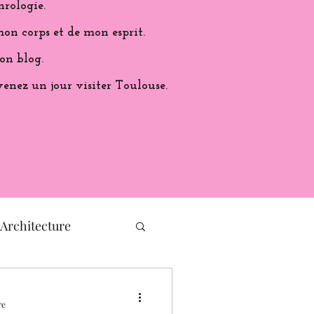
hrologie.
on corps et de mon esprit.
on blog.
venez un jour visiter Toulouse.
Architecture
histoire de France
re