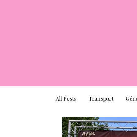
All Posts
Transport
Géné
Hôtel particulier
march