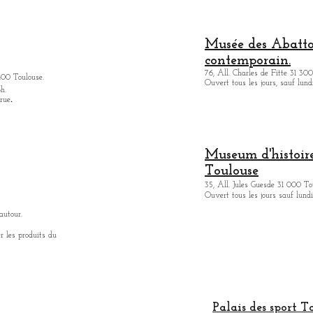
Musée des Abattoi
contemporain.
76, All. Charles de Fitte 31 300
400 Toulouse.
Ouvert tous les jours, sauf lund
h.
.
 rue
Museum d'histoire
Toulouse
35, All. Jules Guesde 31 000 To
Ouvert tous les jours sauf lundi
autour.
r les produits du
Palais des sport T