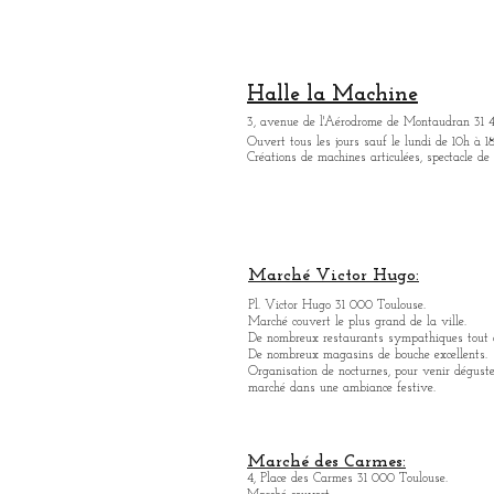
Halle la Machine
3, avenue de l'Aérodrome de Montaudran 31 
Ouvert tous les jours sauf le lundi de 10h à 18
Créations de machines articulées, spectacle de
Marché Victor Hugo:
Pl. Victor Hugo 31 000 Toulouse.
Marché couvert le plus grand de la ville.
De nombreux restaurants sympathique
s
tout 
De nombreux magasins de bouche excellents.
Organisation de nocturnes, pour venir déguste
marché dans une ambiance festive.
Marché des Carmes:
4, Place des Carmes 31 000 Toulouse.