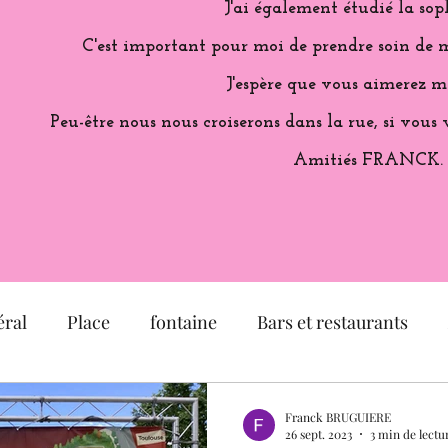
J'ai également étudié la sop
C'est important pour moi de prendre soin de m
J'espère que vous aimerez m
Peu-être nous nous croiserons dans la rue, si vous 
Amitiés FRANCK.
ral
Place
fontaine
Bars et restaurants
é
église
Musée
Jardin
Exposition
Franck BRUGUIERE
26 sept. 2023
3 min de lectu