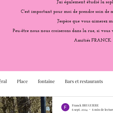
J'ai également étudié la sop
C'est important pour moi de prendre soin de m
J'espère que vous aimerez m
Peu-être nous nous croiserons dans la rue, si vous 
Amitiés FRANCK.
ral
Place
fontaine
Bars et restaurants
é
église
Musée
Jardin
Exposition
Franck BRUGUIERE
6 sept. 2024
6 min de lectur