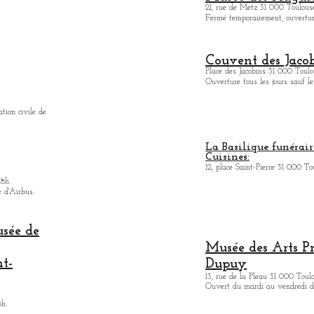
21, rue de Metz 31 000 Toulouse
Fermé temporairement, ouverture
Couvent des Jacob
Place des Jacobins 31 000 Toulo
Ouverture tous les jours sauf le
ation civile de
La Basilique funérair
Cuisines:
12, place Saint-Pierre 31 000 To
18h.
e d'Airbus.
usée de
Musée des Arts
P
nt-
Dupuy
13, rue de la Pleau 31 000 Toul
Ouvert du mardi au vendredi de
8h.