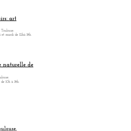
rs: art
 Toulouse.
i et mardi de 12hà 18h.
 naturelle de
ulouse.
 de 10h à 18h.
oulouse.