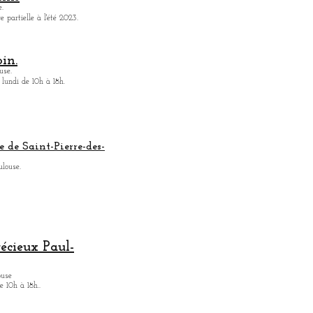
.
 partielle à l'été 2023.
in.
use.
 lundi de 10h à 18h.
e de Saint-Pierre-des-
ulouse.
récieux Paul-
ouse
 10h à 18h.
.