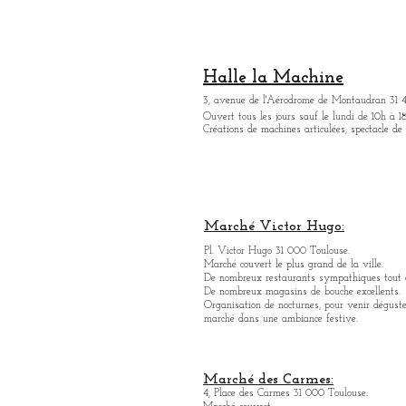
Halle la Machine
3, avenue de l'Aérodrome de Montaudran 31 
Ouvert tous les jours sauf le lundi de 10h à 18
Créations de machines articulées, spectacle de
Marché Victor Hugo:
Pl. Victor Hugo 31 000 Toulouse.
Marché couvert le plus grand de la ville.
De nombreux restaurants sympathique
s
tout 
De nombreux magasins de bouche excellents.
Organisation de nocturnes, pour venir déguste
marché dans une ambiance festive.
Marché des Carmes:
4, Place des Carmes 31 000 Toulouse.