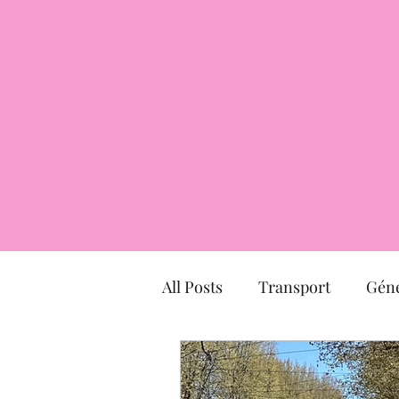
All Posts
Transport
Géné
Hôtel particulier
march