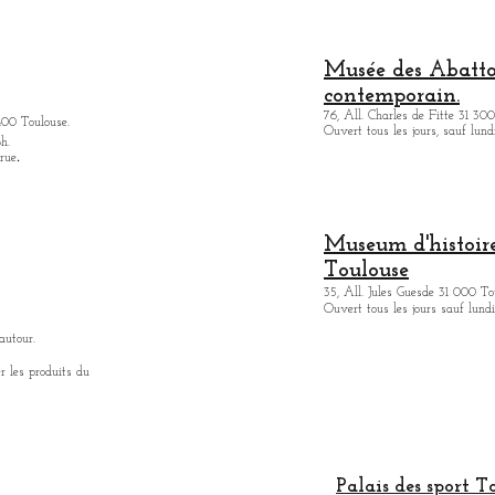
Musée des Abattoi
contemporain.
76, All. Charles de Fitte 31 300
400 Toulouse.
Ouvert tous les jours, sauf lund
h.
.
 rue
Museum d'histoire
Toulouse
35, All. Jules Guesde 31 000 To
Ouvert tous les jours sauf lundi
autour.
r les produits du
Palais des sport T