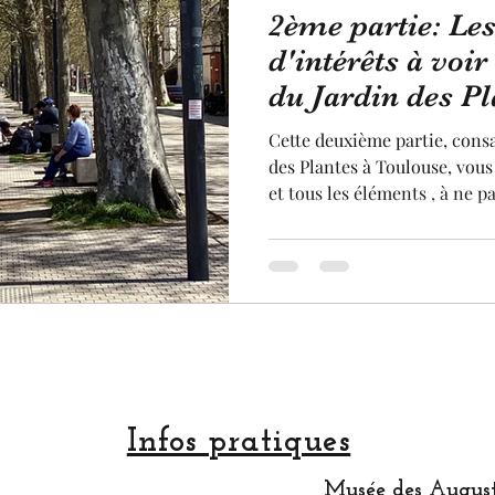
2ème partie: Les
Jardin
Statue
Sculpture
pastel
arti
d'intérêts à voir
du Jardin des Pl
rtisan
Made in France
fruit et légume
terro
Toulouse.
Cette deuxième partie, consa
des Plantes à Toulouse, vous 
et tous les éléments , à ne p
Festival
Au niveau de l'histoire, le q
de Toulouse a été très marqu
mondiale et la résistance. V
notamment, un monument co
résistance. De nombreuses s
intéressantes y sont situées.
Infos pratiques
Musée des August