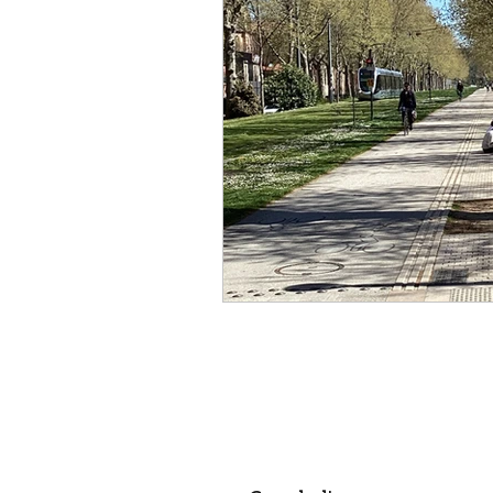
politique
Canal du Midi
créateur
designer
a
Aéronautique
religion