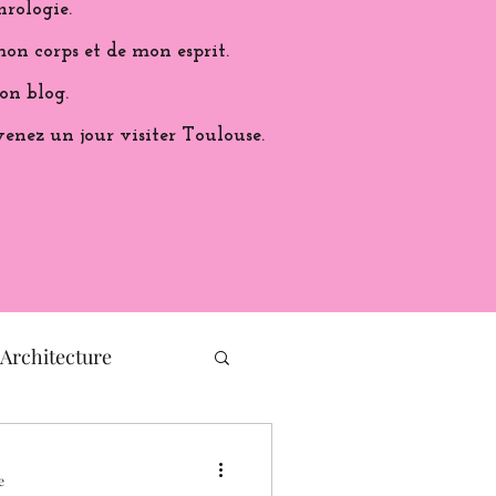
hrologie.
on corps et de mon esprit.
on blog.
venez un jour visiter Toulouse.
Architecture
histoire de France
e