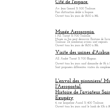
Cité de l'espace.
Av. Jean Gonord 31 500 Toulouse.
Parc d'attraction dédié à l'espace.
Ouvert tous les jours de 9h30 à 18h.
Musée Aeroscopia.
1 All. Turcat 31 700 Toulouse.
Musée ou
l'on peut découvrir l'histoire de l'avi
Toulouse. De nombreux avions sont exposés.
Ouvert tous les jours de 9h30 à 18h.
Visite des usines d'Airbus
All. André Turcat 31 700 Blagnac.
Ouvert tous les jours sauf dimanche de 9h à 
Sont proposées différentes visites du complex
L'envol des pionniers/ M
l'Aeropostal.
Histoire de l'aviateur Sai
Exupéry
6, rue Jacqueline Auriol 31 400 Toulouse.
Ouvert tous les jours sauf le lundi de 10h à 1