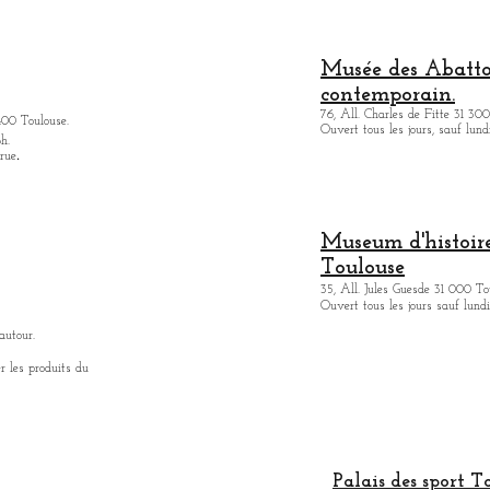
Musée des Abattoi
contemporain.
76, All. Charles de Fitte 31 300
400 Toulouse.
Ouvert tous les jours, sauf lund
h.
.
 rue
Museum d'histoire
Toulouse
35, All. Jules Guesde 31 000 To
Ouvert tous les jours sauf lundi
autour.
r les produits du
Palais des sport T