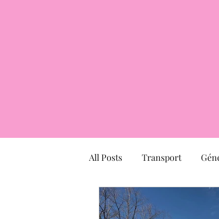
All Posts
Transport
Géné
Hôtel particulier
march