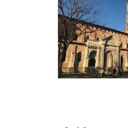
politique
Canal du Midi
créateur
designer
a
Aéronautique
religion