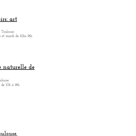
rs: art
 Toulouse.
i et mardi de 12hà 18h.
 naturelle de
ulouse.
 de 10h à 18h.
oulouse.