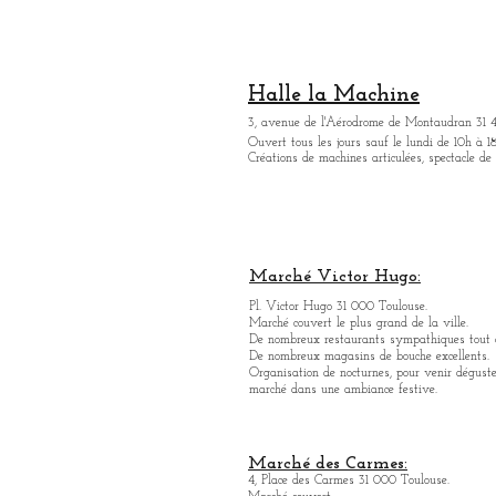
Halle la Machine
3, avenue de l'Aérodrome de Montaudran 31 
Ouvert tous les jours sauf le lundi de 10h à 18
Créations de machines articulées, spectacle de
Marché Victor Hugo:
Pl. Victor Hugo 31 000 Toulouse.
Marché couvert le plus grand de la ville.
De nombreux restaurants sympathique
s
tout 
De nombreux magasins de bouche excellents.
Organisation de nocturnes, pour venir déguste
marché dans une ambiance festive.
Marché des Carmes:
4, Place des Carmes 31 000 Toulouse.