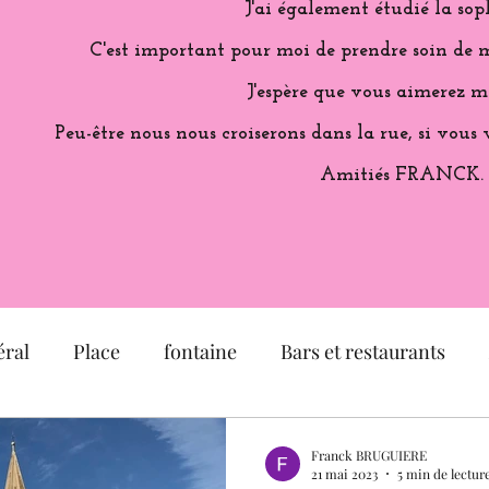
J'ai également étudié la sop
C'est important pour moi de prendre soin de m
J'espère que vous aimerez m
Peu-être nous nous croiserons dans la rue, si vous 
Amitiés FRANCK.
ral
Place
fontaine
Bars et restaurants
é
église
Musée
Jardin
Exposition
Franck BRUGUIERE
21 mai 2023
5 min de lectur