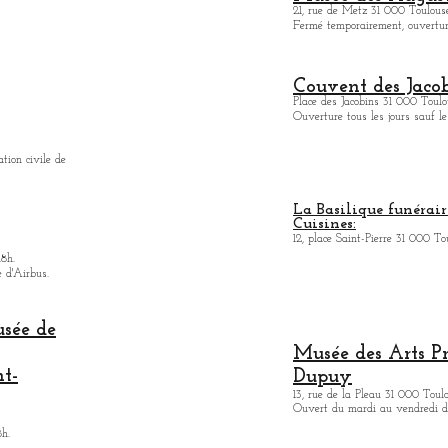
21, rue de Metz 31 000 Toulouse
Fermé temporairement, ouverture
Couvent des Jacob
Place des Jacobins 31 000 Toulo
Ouverture tous les jours sauf le
ation civile de
La Basilique funérair
Cuisines:
12, place Saint-Pierre 31 000 To
18h.
e d'Airbus.
usée de
Musée des Arts
P
nt-
Dupuy
13, rue de la Pleau 31 000 Toul
Ouvert du mardi au vendredi de
8h.