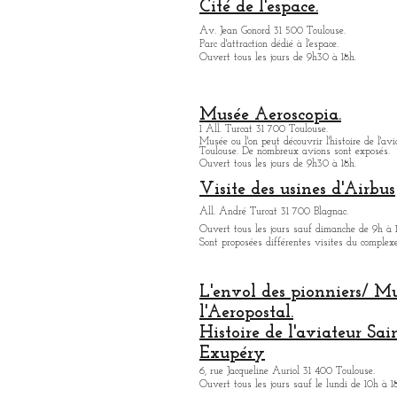
Cité de l'espace.
Av. Jean Gonord 31 500 Toulouse.
Parc d'attraction dédié à l'espace.
Ouvert tous les jours de 9h30 à 18h.
Musée Aeroscopia.
1 All. Turcat 31 700 Toulouse.
Musée ou
l'on peut découvrir l'histoire de l'avi
Toulouse. De nombreux avions sont exposés.
Ouvert tous les jours de 9h30 à 18h.
Visite des usines d'Airbus
All. André Turcat 31 700 Blagnac.
Ouvert tous les jours sauf dimanche de 9h à 
Sont proposées différentes visites du complex
L'envol des pionniers/ M
l'Aeropostal.
Histoire de l'aviateur Sai
Exupéry
6, rue Jacqueline Auriol 31 400 Toulouse.
Ouvert tous les jours sauf le lundi de 10h à 1