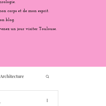
hrologie.
on corps et de mon esprit.
on blog.
venez un jour visiter Toulouse.
Architecture
histoire de France
e