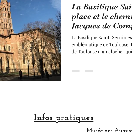
La Basilique Sai
Jardin
Statue
Sculpture
pastel
arti
place et le chem
Jacques de Comp
rtisan
Made in France
fruit et légume
terro
La Basilique Saint-Sernin 
emblématique de Toulouse. L
de Toulouse a un clocher qu
Festival
et est la plus grande église
Basilique Saint-Sernin de To
L'UNESCO car elle est une de
Chemins de Saint-Jacques de
entièrement rénovée à l'inté
tout nouvelle aménagement ré
autour d
Infos pratiques
Musée des August