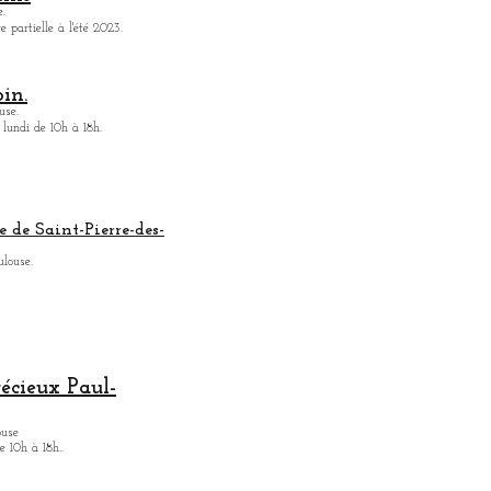
.
 partielle à l'été 2023.
in.
use.
 lundi de 10h à 18h.
e de Saint-Pierre-des-
ulouse.
récieux Paul-
ouse
 10h à 18h.
.