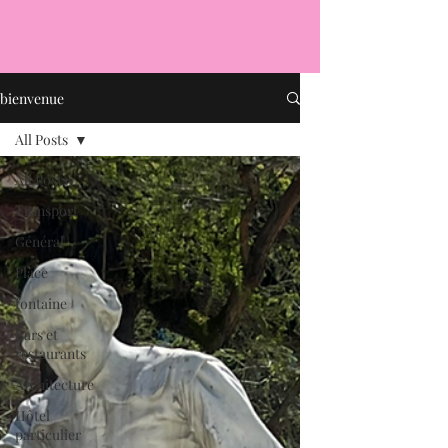
bienvenue
All Posts
All Posts
Transport
Général
Place
fontaine
Bars et
restaurants
Architecture
Hôtel
particulier