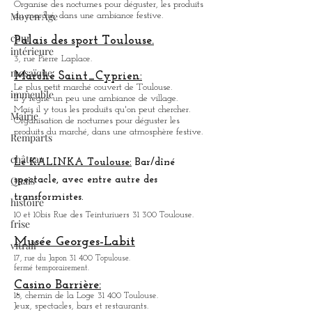
4, Place des Carmes 31 000 Toulouse.
Moyen Âge
Marché couvert .
Organise des nocturnes pour déguster, les produits
cour
du marché, dans une ambiance festive.
intérieure
Palais des sport Toulouse.
mosaïque
3, rue Pierre Laplace.
immeuble
Marché Saint_Cypri
en:
Mairie
Le plus petit marché couvert de Toulouse.
Il y règne un peu une ambiance
de
village.
Remparts
Mais il y tous les produits qu'on peut chercher.
Organisation de nocturnes pour déguster les
château
produits du marché, dans une atmosphère festive.
Quais
Le KALINKA Toulouse:
Bar/dî
né
histoire
spectacle, avec entre autre des
frise
transformistes.
10 et 10bis Rue des Teinturiuers 31 300 Toulouse.
vitrail
Musée Georges-Labit
17, rue du Japon 31 400 Topulouse
.
fermé temporairement.