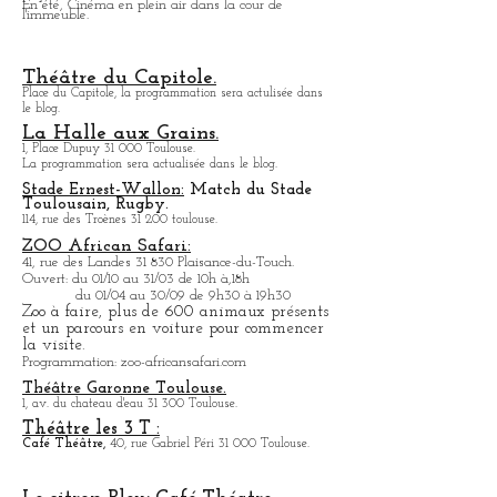
La Cinémathèque de Toulouse
60, rue du Taur 31 000 Toulouse.
Bibliothèque avec de nombreux films de tous les
pays.
En été, Cinéma en plein air dans la cour de
l'immeuble.
Théâtre du Capitole.
Place du Capitole, la programmation sera actulisée dans
le blog.
La Halle aux Grains.
1, Place Dupuy 31 000 Toulouse.
La programmation sera actualisée dans le blog.
Stade Ernest-Wallon:
Match du Stade
T
oulousain, Rugby.
114, rue des Troènes 31 200 toulouse.
ZOO African Safari:
41, rue des Landes 31 830 Plaisance-du-Touch.
Ouvert: du 01/10 au 31/03 de 10h à,18h
du 01/04 au 30/09 de 9h30 à 19h30
Zoo à faire, plus de 600 animaux présents
et un parcours en voiture pour commencer
la visite.
Programmation: zoo-africansafari.com
Théâtre Garonne Toulouse.
1, av. du chateau d'eau 31 300 Toulouse.
Théâtre les 3 T :
Café
Théâtre,
40, rue Gabriel Péri 31 000 Toulouse.