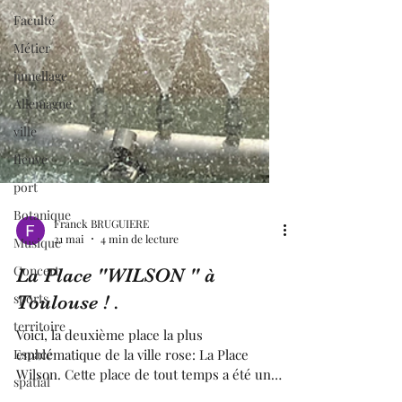
Faculté
Métier
jumellage
Allemagne
ville
fleuve
port
Botanique
Musique
Franck BRUGUIERE
Concert
21 mai
4 min de lecture
sports
La Place "WILSON " à
territoire
Toulouse ! .
Espace
Voici, la deuxième place la plus
spatial
emblématique de la ville rose: La Place