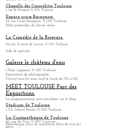
De nombreux grands groupes se sont produits au
Bikini, pour le côté convivial de la salle et la
qualité de son son.
Chapelle des Carmélites Toulouse:
1, rue de Périgord 31 000 Toulouse
Espace croix Baragnon:
24, rue Croix Baragnon 31 000 Toulouse.
Hôtel particulier du 19eme siècle.
La Comédie de la Roseraie.
156, bis Avenue de Lavaur 31 500 Toulouse.
Salle de spectacle.
Galerie le château d'eau
1 Place Laganne 31 300 Toulouse.
Expositions de photographie.
Ouvert tous les jours sauf le lundi de 13h à 19h.
MEET TOULOUSE Parc des
Expositions.
La programmation sera actualisée sur le blog.
Stadium de Toulouse.
1 All. Gabriel Biénès 31 000 Toulouse.