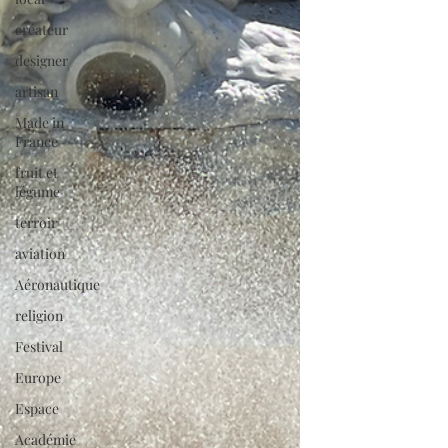
créateur
designer
artisan
Made in
France
fruit et
légume
terroir
aviation
Aéronautique
religion
Festival
Europe
Espace
Académie