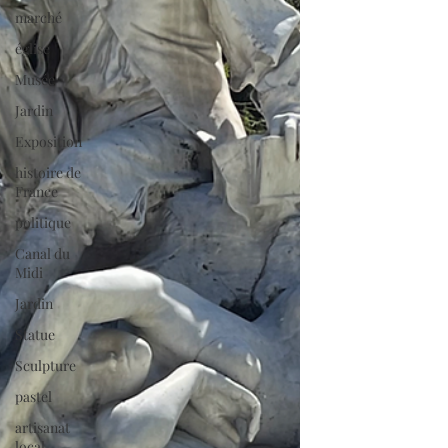
marché
église
Musée
Jardin
Exposition
histoire de
France
politique
Canal du
Midi
Jardin
Statue
Sculpture
pastel
artisanat
local