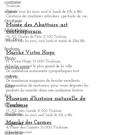
coutume
Halle la Machine
région
3, avenue de l'Aérodrome de Montaudran 31 400
Toulouse.
Occitanie
Ouvert tous les jours sauf le lundi de 10h à 18h.
.
Créations de machines articulées, spectacle de rue
bibliothèque
Musée des Abattoirs: art
Art-Déco
contemporain.
horloge
76, All. Charles de Fitte 31 300 Toulouse.
Ouvert tous les jours, sauf lundi et mardi de 12hà 18h.
Photo
Marché Victor Hugo:
Photographie
Pl. Victor Hugo 31 000 Toulouse.
Galerie
Marché couvert le plus grand de la ville.
De nombreux restaurants sympathique
s
tout
Bière
autour.
De nombreux magasins de bouche excellents.
Roi
Organisation de nocturnes, pour venir déguster les
produits du marché dans une ambiance festive.
Brasserie
Museum d'histoire naturelle de
distillerie
Toulouse
chapiteau
35, All. Jules Guesde 31 000 Toulouse.
Ouvert tous les jours sauf lundi de 10h à 18h.
immeuble
Marché des Carmes: