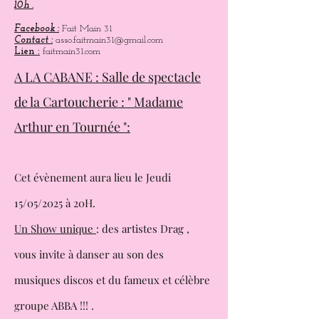
enfants.
Les dimanches place Saint-Pierre à partir de
10h .
Facebook :
Fait Main 31
Contact :
asso.faitmain31@gmail.com
Lien :
faitmain31.com
A LA CABANE : Salle de spectacle
de la Cartoucherie : " Madame
Arthur en Tournée ":
Cet évènement aura lieu le Jeudi
15/05/2025 à 20H.
Un Show unique
: des artistes Drag ,
vous invite à danser au son des
musiques
discos et du fameux et célèbre