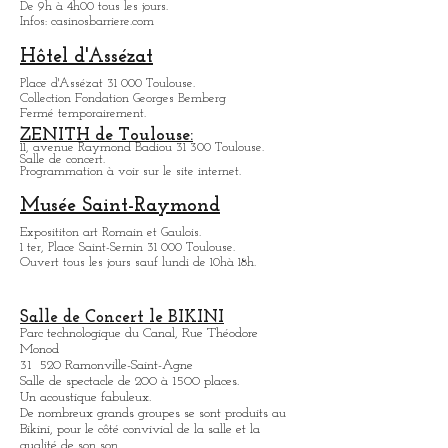
Casino Barrière:
18, chemin de la Loge 31 400 Toulouse.
Jeux, spectacles, bars et restaurants.
De 9h à 4h00 tous les jours.
Infos: casinosbarriere.com
Hôtel d'Assézat
Place d'Assézat 31 000 Toulouse.
Collection Fondation Georges Bemberg
Fermé temporairement.
ZENITH de Toulouse:
11, avenue Raymond Badiou 31 300 Toulouse.
Salle de concert.
Programmation à voir sur le site internet.
Musée Saint-Raymond
Expositit
on art Romain et Gaulois.
1 ter, Place Saint-Sernin 31 000 Toulouse.
Ouvert tous les jours sauf lundi de 10hà 18h.
Salle de Concert le BIKINI
Parc technologique du Canal, Rue Théodore
Monod
31 520 Ramonville-Saint-Agne
Salle de spectacle de 200 à 1500 places.
Un acoustique fabuleux.