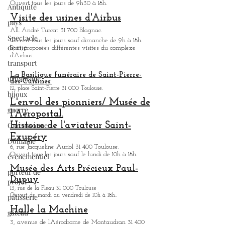
Antiquité
Musée ou
l'on peut découvrir l'histoire de l'aviation
civile de
Toulouse. De nombreux avions sont exposés.
pays
Ouvert tous les jours de 9h30 à 18h.
Spectacle
Visite des usines d'Airbus
de rue
All. André Turcat 31 700 Blagnac.
Ouvert tous les jours sauf dimanche de 9h à 18h.
transport
Sont proposées différentes visites du complexe
d'Airbus.
urbanisme
bijoux
La Basilique funéraire de Saint-Pierre-
des-Cuisines:
guerre
12, place Saint-Pierre 31 000 Toulouse.
L'envol des pionniers/ Musée de
Carcassonne
l'Aeropostal.
Domaine
Histoire de l'aviateur Saint-
évènementiel
Exupéry
6, rue Jacqueline Auriol 31 400 Toulouse.
porteur de
Ouvert tous les jours sauf le lundi de 10h à 18h.
projet
Musée des Arts
Précieux Paul-
pâtisserie
Dupuy
13, rue de la Pleau 31 000 Toulouse
gâteau
Ouvert du mardi au vendredi de 10h à 18h.
.