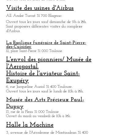
Musée ou
l'on peut découvrir l'histoire de l'aviation
civile de
Toulouse. De nombreux avions sont exposés.
Ouvert tous les jours de 9h30 à 18h.
Visite des usines d'Airbus
All. André Turcat 31 700 Blagnac.
Ouvert tous les jours sauf dimanche de 9h à 18h.
Sont proposées différentes visites du complexe
d'Airbus.
La Basilique funéraire de Saint-Pierre-
des-Cuisines:
12, place Saint-Pierre 31 000 Toulouse.
L'envol des pionniers/ Musée de
l'Aeropostal.
Histoire de l'aviateur Saint-
Exupéry
6, rue Jacqueline Auriol 31 400 Toulouse.
Ouvert tous les jours sauf le lundi de 10h à 18h.
Musée des Arts
Précieux Paul-
Dupuy
13, rue de la Pleau 31 000 Toulouse
Ouvert du mardi au vendredi de 10h à 18h.
.