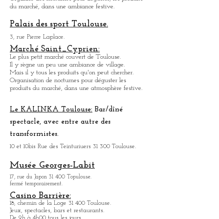
4, Place des Carmes 31 000 Toulouse.
Marché couvert .
Organise des nocturnes pour déguster, les produits
du marché, dans une ambiance festive.
Palais des sport Toulouse.
3, rue Pierre Laplace.
Marché Saint_Cypri
en:
Le plus petit marché couvert de Toulouse.
Il y règne un peu une ambiance
de
village.
Mais il y tous les produits qu'on peut chercher.
Organisation de nocturnes pour déguster les
produits du marché, dans une atmosphère festive.
Le KALINKA Toulouse:
Bar/dî
né
spectacle, avec entre autre des
transformistes.
10 et 10bis Rue des Teinturiuers 31 300 Toulouse.
Musée Georges-Labit
17, rue du Japon 31 400 Topulouse
.
fermé temporairement.