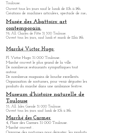
Halle la Machine
3, avenue de l'Aérodrome de Montaudran 31 400
Toulouse.
Ouvert tous les jours sauf le lundi de 10h à 18h.
.
Créations de machines articulées, spectacle de rue
Musée des Abattoirs: art
contemporain.
76, All. Charles de Fitte 31 300 Toulouse.
Ouvert tous les jours, sauf lundi et mardi de 12hà 18h.
Marché Victor Hugo:
Pl. Victor Hugo 31 000 Toulouse.
Marché couvert le plus grand de la ville.
De nombreux restaurants sympathique
s
tout
autour.
De nombreux magasins de bouche excellents.
Organisation de nocturnes, pour venir déguster les
produits du marché dans une ambiance festive.
Museum d'histoire naturelle de
Toulouse
35, All. Jules Guesde 31 000 Toulouse.
Ouvert tous les jours sauf lundi de 10h à 18h.
Marché des Carmes: