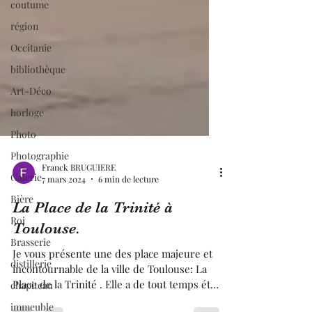
coutume
région
Occitanie
bibliothèque
Art-Déco
horloge
Photo
Photographie
Galerie
Bière
Franck BRUGUIERE
7 mars 2024
6 min de lecture
Roi
La Place de la Trinité à
Brasserie
Toulouse.
distillerie
chapiteau
Je vous présente une des place majeure et
incontournable de la ville de Toulouse: La
immeuble