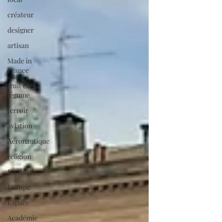
créateur
designer
artisan
Made in
France
fruit et
légume
terroir
aviation
Aéronautique
religion
Festival
Europe
Espace
Académie