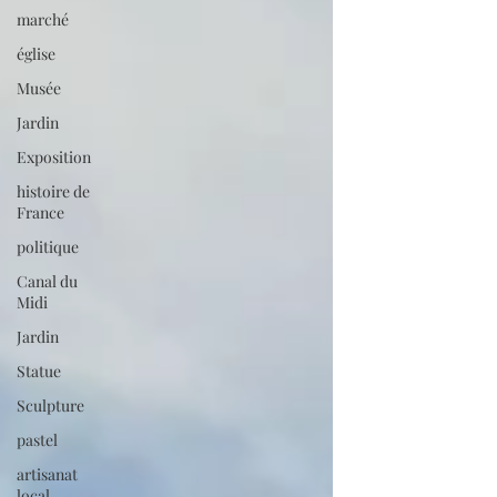
marché
église
Musée
Jardin
Exposition
histoire de
France
politique
Canal du
Midi
Jardin
Statue
Sculpture
pastel
artisanat
local