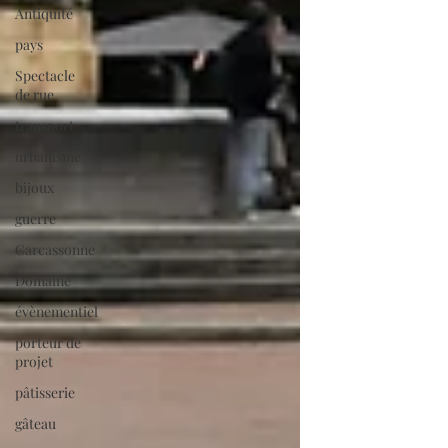
Antiquité
pays
Spectacle
de rue
transport
urbanisme
bijoux
guerre
Carcassonne
Domaine
évènementiel
porteur de
projet
pâtisserie
gâteau