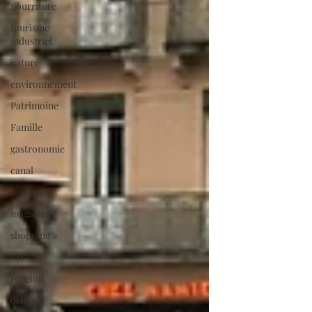
nourriture
tourisme
industriel
nature
environnement
Patrimoine
Famille
gastronomie
canal
boutique
magasins
shopping
Art
religion
orient