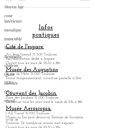
Place de la Trinité . Elle a de tout temps était
Moyen Âge
une Place stratégique de notre ville. Pour
preuve, elle était le coeur de la ville romaine
cour
intérieure
TOLOSA. Elle est de forme triangulaire et
grâce à son aménagement apaisé, elle est
mosaïque
très agréable pour venir boire un verre ou
immeuble
manger un bout, à n'importe quelle heure
Infos
de la journée, ce qui fait qu'elle est
Mairie
pratiques
extrêmement vivante Souvent comparée à la
Remparts
Piazz
Cité de l'espace.
château
Av. Jean Gonord 31 500 Toulouse.
Parc d'attraction dédié à l'espace.
Quais
Ouvert tous les jours de 9h30 à 18h.
histoire
Musée des Augustins
21, rue de Metz 31 000 Toulouse.
frise
Fermé temporairement, ouverture partielle à l'été
2023.
vitrail
Couvent des Jacobin.
Place des Jacobins 31 000 Toulouse.
Ouverture tous les jours sauf le lundi de 10h à 18h.
Musée Aeroscopia.
1 All. Turcat 31 700 Toulouse.