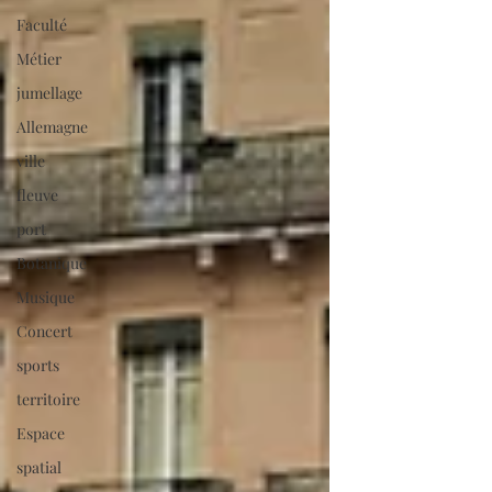
Faculté
Métier
jumellage
Allemagne
ville
fleuve
port
Botanique
Musique
Concert
sports
territoire
Espace
spatial