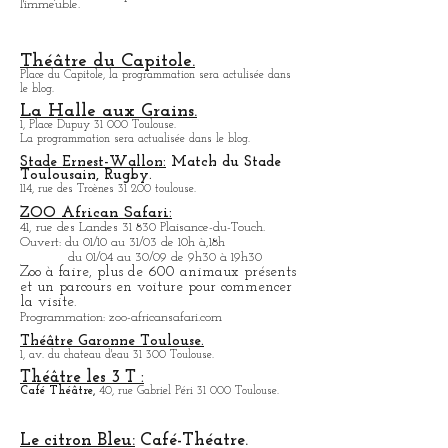
La Cinémathèque de Toulouse
60, rue du Taur 31 000 Toulouse.
Bibliothèque avec de nombreux films de tous les
pays.
En été, Cinéma en plein air dans la cour de
l'immeuble.
Théâtre du Capitole.
Place du Capitole, la programmation sera actulisée dans
le blog.
La Halle aux Grains.
1, Place Dupuy 31 000 Toulouse.
La programmation sera actualisée dans le blog.
Stade Ernest-Wallon:
Match du Stade
T
oulousain, Rugby.
114, rue des Troènes 31 200 toulouse.
ZOO African Safari:
41, rue des Landes 31 830 Plaisance-du-Touch.
Ouvert: du 01/10 au 31/03 de 10h à,18h
du 01/04 au 30/09 de 9h30 à 19h30
Zoo à faire, plus de 600 animaux présents
et un parcours en voiture pour commencer
la visite.
Programmation: zoo-africansafari.com
Théâtre Garonne Toulouse.
1, av. du chateau d'eau 31 300 Toulouse.
Théâtre les 3 T :
Café
Théâtre,
40, rue Gabriel Péri 31 000 Toulouse.