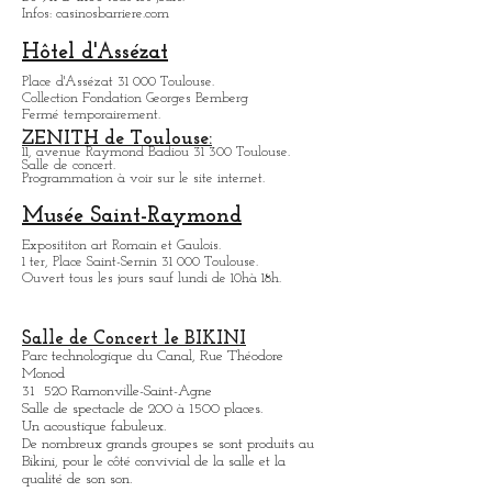
Casino Barrière:
18, chemin de la Loge 31 400 Toulouse.
Jeux, spectacles, bars et restaurants.
De 9h à 4h00 tous les jours.
Infos: casinosbarriere.com
Hôtel d'Assézat
Place d'Assézat 31 000 Toulouse.
Collection Fondation Georges Bemberg
Fermé temporairement.
ZENITH de Toulouse:
11, avenue Raymond Badiou 31 300 Toulouse.
Salle de concert.
Programmation à voir sur le site internet.
Musée Saint-Raymond
Expositit
on art Romain et Gaulois.
1 ter, Place Saint-Sernin 31 000 Toulouse.
Ouvert tous les jours sauf lundi de 10hà 18h.
Salle de Concert le BIKINI
Parc technologique du Canal, Rue Théodore
Monod
31 520 Ramonville-Saint-Agne
Salle de spectacle de 200 à 1500 places.
Un acoustique fabuleux.