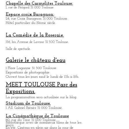
De nombreux grands groupes se sont produits au
Bikini, pour le côté convivial de la salle et la
qualité de son son.
Chapelle des Carmélites Toulouse:
1, rue de Périgord 31 000 Toulouse
Espace croix Baragnon:
24, rue Croix Baragnon 31 000 Toulouse.
Hôtel particulier du 19eme siècle.
La Comédie de la Roseraie.
156, bis Avenue de Lavaur 31 500 Toulouse.
Salle de spectacle.
Galerie le château d'eau
1 Place Laganne 31 300 Toulouse.
Expositions de photographie.
Ouvert tous les jours sauf le lundi de 13h à 19h.
MEET TOULOUSE Parc des
Expositions.
La programmation sera actualisée sur le blog.
Stadium de Toulouse.
1 All. Gabriel Biénès 31 000 Toulouse.