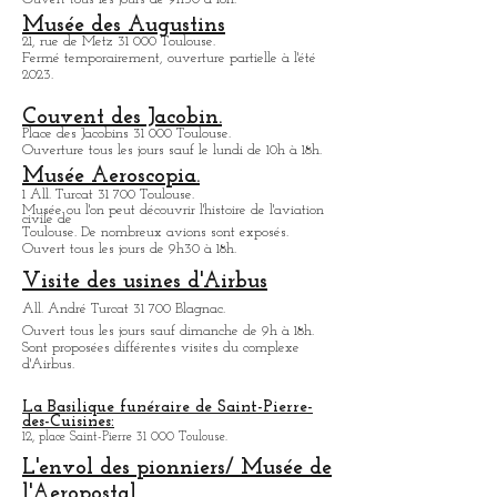
Cité de l'espace.
Av. Jean Gonord 31 500 Toulouse.
Parc d'attraction dédié à l'espace.
Ouvert tous les jours de 9h30 à 18h.
Musée des Augustins
21, rue de Metz 31 000 Toulouse.
Fermé temporairement, ouverture partielle à l'été
2023.
Couvent des Jacobin.
Place des Jacobins 31 000 Toulouse.
Ouverture tous les jours sauf le lundi de 10h à 18h.
Musée Aeroscopia.
1 All. Turcat 31 700 Toulouse.
Musée ou
l'on peut découvrir l'histoire de l'aviation
civile de
Toulouse. De nombreux avions sont exposés.
Ouvert tous les jours de 9h30 à 18h.
Visite des usines d'Airbus
All. André Turcat 31 700 Blagnac.
Ouvert tous les jours sauf dimanche de 9h à 18h.
Sont proposées différentes visites du complexe
d'Airbus.