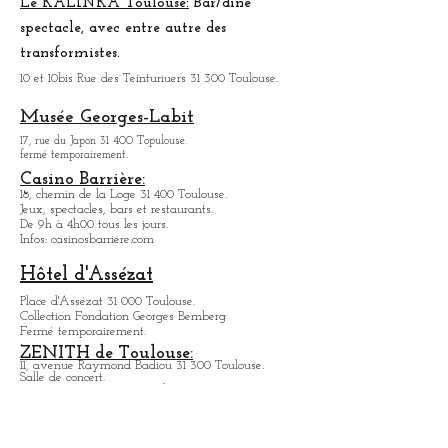
Il y règne un peu une ambiance
de
village.
Mais il y tous les produits qu'on peut chercher.
Organisation de nocturnes pour déguster les
produits du marché, dans une atmosphère festive.
Le KALINKA Toulouse:
Bar/dî
né
spectacle, avec entre autre des
transformistes.
10 et 10bis Rue des Teinturiuers 31 300 Toulouse.
Musée Georges-Labit
17, rue du Japon 31 400 Topulouse
.
fermé temporairement.
Casino Barrière:
18, chemin de la Loge 31 400 Toulouse.
Jeux, spectacles, bars et restaurants.
De 9h à 4h00 tous les jours.
Infos: casinosbarriere.com
Hôtel d'Assézat
Place d'Assézat 31 000 Toulouse.
Collection Fondation Georges Bemberg
Fermé temporairement.
ZENITH de Toulouse: