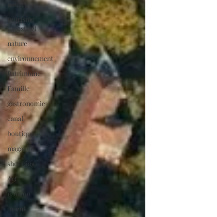
nourriture
tourisme
industriel
nature
environnement
Patrimoine
Famille
gastronomie
canal
boutique
magasins
shopping
Art
religion
orient