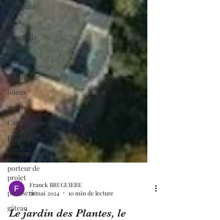
Antiquité
pays
Spectacle
de rue
transport
urbanisme
bijoux
guerre
Carcassonne
Domaine
évènementiel
porteur de
projet
pâtisserie
Franck BRUGUIERE
gâteau
31 mai 2024
10 min de lecture