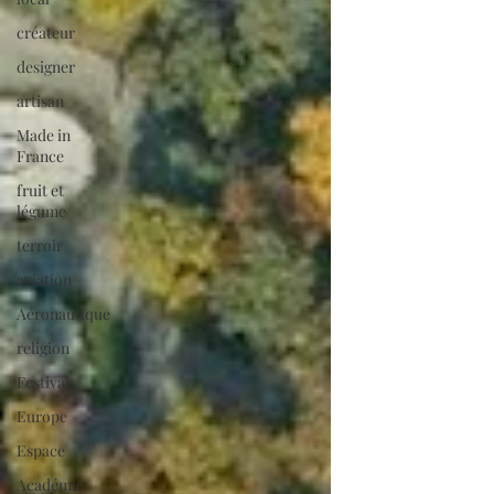
créateur
designer
artisan
Made in
France
fruit et
légume
terroir
aviation
Aéronautique
religion
Festival
Europe
Espace
Académie