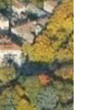
marché
église
Musée
Jardin
Exposition
histoire de
France
politique
Canal du
Midi
Jardin
Statue
Sculpture
pastel
artisanat
local