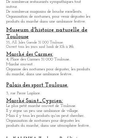
Marché Victor Hugo:
Pl. Victor Hugo 31 000 Toulouse.
Marché couvert le plus grand de la ville.
De nombreux restaurants sympathique
s
tout
autour.
De nombreux magasins de bouche excellents.
Organisation de nocturnes, pour venir déguster les
produits du marché dans une ambiance festive.
Museum d'histoire naturelle de
Toulouse
35, All. Jules Guesde 31 000 Toulouse.
Ouvert tous les jours sauf lundi de 10h à 18h.
Marché des Carmes:
4, Place des Carmes 31 000 Toulouse.
Marché couvert .
Organise des nocturnes pour déguster, les produits
du marché, dans une ambiance festive.
Palais des sport Toulouse.
3, rue Pierre Laplace.
Marché Saint_Cypri
en:
Le plus petit marché couvert de Toulouse.