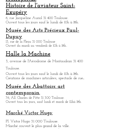
La Basilique funéraire de Saint-Pierre-
des-Cuisines:
12, place Saint-Pierre 31 000 Toulouse.
L'envol des pionniers/ Musée de
l'Aeropostal.
Histoire de l'aviateur Saint-
Exupéry
6, rue Jacqueline Auriol 31 400 Toulouse.
Ouvert tous les jours sauf le lundi de 10h à 18h.
Musée des Arts
Précieux Paul-
Dupuy
13, rue de la Pleau 31 000 Toulouse
Ouvert du mardi au vendredi de 10h à 18h.
.
Halle la Machine
3, avenue de l'Aérodrome de Montaudran 31 400
Toulouse.
Ouvert tous les jours sauf le lundi de 10h à 18h.
.
Créations de machines articulées, spectacle de rue
Musée des Abattoirs: art
contemporain.
76, All. Charles de Fitte 31 300 Toulouse.
Ouvert tous les jours, sauf lundi et mardi de 12hà 18h.