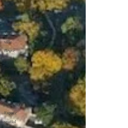
Faculté
Métier
jumellage
Allemagne
ville
fleuve
port
Botanique
Musique
Concert
sports
territoire
Espace
spatial