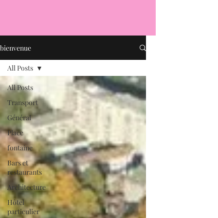
bienvenue
All Posts
All Posts
Transport
Général
Place
fontaine
Bars et
restaurants
Architecture
Hôtel
particulier