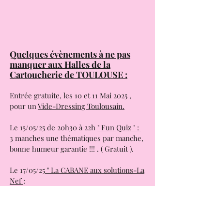
Quelques évènements à ne pas
manquer aux Halles de la
Cartoucherie de TOULOUSE :
Entrée gratuite, les 10 et 11 Mai 2025 ,
pour un
Vide-Dressing Toulousain.
Le 15/05/25 de 20h30 à 22h
" Fun Quiz " :
3 manches une thématiques par manche,
bonne humeur garantie !!! . ( Gratuit ).
Le 17/05/25
" La CABANE aux solutions-La
Nef
:
Conférence, ateliers ludiques,
Expositions, scènes ouvertes concerts.
( Gratuit de 14h à 23h.