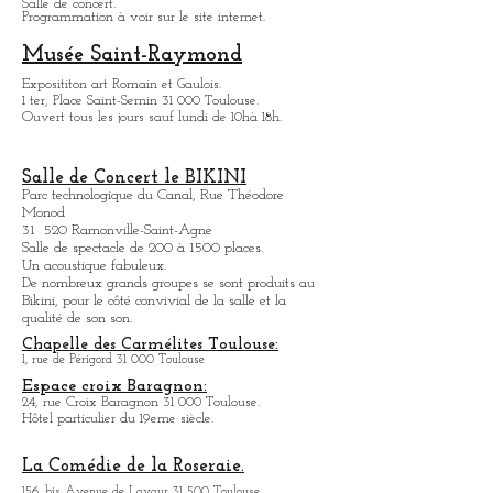
Salle de concert.
Programmation à voir sur le site internet.
Musée Saint-Raymond
Expositit
on art Romain et Gaulois.
1 ter, Place Saint-Sernin 31 000 Toulouse.
Ouvert tous les jours sauf lundi de 10hà 18h.
Salle de Concert le BIKINI
Parc technologique du Canal, Rue Théodore
Monod
31 520 Ramonville-Saint-Agne
Salle de spectacle de 200 à 1500 places.
Un acoustique fabuleux.
De nombreux grands groupes se sont produits au
Bikini, pour le côté convivial de la salle et la
qualité de son son.
Chapelle des Carmélites Toulouse:
1, rue de Périgord 31 000 Toulouse
Espace croix Baragnon:
24, rue Croix Baragnon 31 000 Toulouse.
Hôtel particulier du 19eme siècle.
La Comédie de la Roseraie.
156, bis Avenue de Lavaur 31 500 Toulouse.