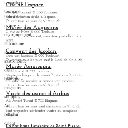
nourriture
Cité de l'espace.
tourisme
Av. Jean Gonord 31 500 Toulouse.
industriel
Parc d'attraction dédié à l'espace.
Ouvert tous les jours de 9h30 à 18h.
nature
Musée des Augustins
21, rue de Metz 31 000 Toulouse.
environnement
Fermé temporairement, ouverture partielle à l'été
2023.
Patrimoine
Couvent des Jacobin.
Famille
Place des Jacobins 31 000 Toulouse.
Ouverture tous les jours sauf le lundi de 10h à 18h.
gastronomie
Musée Aeroscopia.
canal
1 All. Turcat 31 700 Toulouse.
Musée ou
l'on peut découvrir l'histoire de l'aviation
civile de
boutique
Toulouse. De nombreux avions sont exposés.
Ouvert tous les jours de 9h30 à 18h.
magasins
Visite des usines d'Airbus
shopping
All. André Turcat 31 700 Blagnac.
Art
Ouvert tous les jours sauf dimanche de 9h à 18h.
Sont proposées différentes visites du complexe
religion
d'Airbus.
orient
La Basilique funéraire de Saint-Pierre-