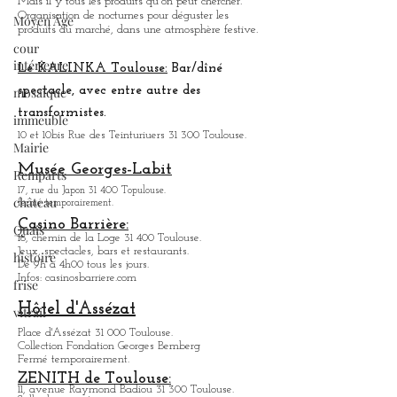
Mais il y tous les produits qu'on peut chercher.
Organisation de nocturnes pour déguster les
Moyen Âge
produits du marché, dans une atmosphère festive.
cour
intérieure
Le KALINKA Toulouse:
Bar/dî
né
mosaïque
spectacle, avec entre autre des
transformistes.
immeuble
10 et 10bis Rue des Teinturiuers 31 300 Toulouse.
Mairie
Musée Georges-Labit
Remparts
17, rue du Japon 31 400 Topulouse
.
château
fermé temporairement.
Casino Barrière:
Quais
18, chemin de la Loge 31 400 Toulouse.
Jeux, spectacles, bars et restaurants.
histoire
De 9h à 4h00 tous les jours.
Infos: casinosbarriere.com
frise
Hôtel d'Assézat
vitrail
Place d'Assézat 31 000 Toulouse.
Collection Fondation Georges Bemberg
Fermé temporairement.
ZENITH de Toulouse:
11, avenue Raymond Badiou 31 300 Toulouse.