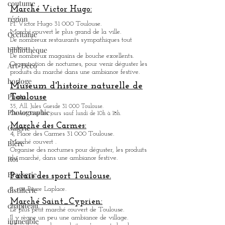
coutume
Marché Victor Hugo:
région
Pl. Victor Hugo 31 000 Toulouse.
Marché couvert le plus grand de la ville.
Occitanie
De nombreux restaurants sympathique
s
tout
autour.
bibliothèque
De nombreux magasins de bouche excellents.
Organisation de nocturnes, pour venir déguster les
Art-Déco
produits du marché dans une ambiance festive.
horloge
Museum d'histoire naturelle de
Photo
Toulouse
35, All. Jules Guesde 31 000 Toulouse.
Photographie
Ouvert tous les jours sauf lundi de 10h à 18h.
Marché des Carmes:
Galerie
4, Place des Carmes 31 000 Toulouse.
Marché couvert .
Bière
Organise des nocturnes pour déguster, les produits
Roi
du marché, dans une ambiance festive.
Brasserie
Palais des sport Toulouse.
distillerie
3, rue Pierre Laplace.
Marché Saint_Cypri
en:
chapiteau
Le plus petit marché couvert de Toulouse.
Il y règne un peu une ambiance
de
village.
immeuble