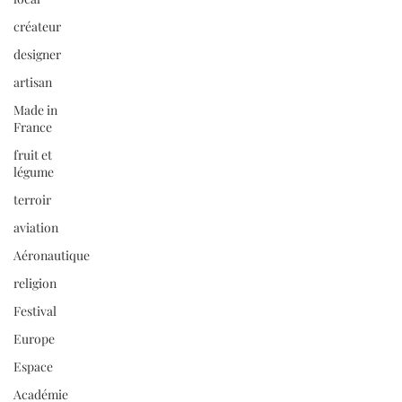
créateur
designer
artisan
Made in
France
fruit et
légume
terroir
aviation
Aéronautique
religion
Festival
Europe
Espace
Académie