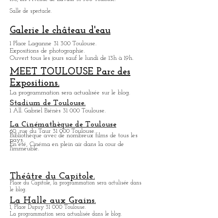
Salle de spectacle.
Galerie le château d'eau
1 Place Laganne 31 300 Toulouse.
Expositions de photographie.
Ouvert tous les jours sauf le lundi de 13h à 19h.
MEET TOULOUSE Parc des
Expositions.
La programmation sera actualisée sur le blog.
Stadium de Toulouse.
1 All. Gabriel Biénès 31 000 Toulouse.
La Cinémathèque de Toulouse
60, rue du Taur 31 000 Toulouse.
Bibliothèque avec de nombreux films de tous les
pays.
En été, Cinéma en plein air dans la cour de
l'immeuble.
Théâtre du Capitole.
Place du Capitole, la programmation sera actulisée dans
le blog.
La Halle aux Grains.
1, Place Dupuy 31 000 Toulouse.
La programmation sera actualisée dans le blog.