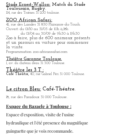
Stade Ernest-Wallon:
Match du Stade
T
oulousain, Rugby.
114, rue des Troènes 31 200 toulouse.
ZOO African Safari:
41, rue des Landes 31 830 Plaisance-du-Touch.
Ouvert: du 01/10 au 31/03 de 10h à,18h
du 01/04 au 30/09 de 9h30 à 19h30
Zoo à faire, plus de 600 animaux présents
et un parcours en voiture pour commencer
la visite.
Programmation: zoo-africansafari.com
Théâtre Garonne Toulouse.
1, av. du chateau d'eau 31 300 Toulouse.
Théâtre les 3 T :
Café
Théâtre,
40, rue Gabriel Péri 31 000 Toulouse.
Le citron Bleu:
Café-Théatre.
18, rue des Paradoux 31 000 Toulouse.
Espace du Bazacle à Toulouse :
Espace d'exposition, visite de l'usine
hydraulique et l'été presence du magnifique
guinguette que je vois recommande.