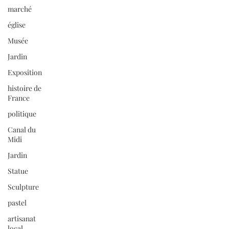
marché
église
Musée
Jardin
Exposition
histoire de
France
politique
Canal du
Midi
Jardin
Statue
Sculpture
pastel
artisanat
local