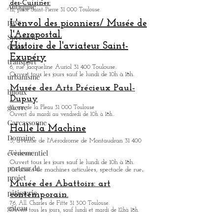
des-Cuisines:
Antiquité
12, place Saint-Pierre 31 000 Toulouse.
pays
L'envol des pionniers/ Musée de
l'Aeropostal.
Spectacle
Histoire de l'aviateur Saint-
de rue
Exupéry
transport
6, rue Jacqueline Auriol 31 400 Toulouse.
Ouvert tous les jours sauf le lundi de 10h à 18h.
urbanisme
Musée des Arts
Précieux Paul-
bijoux
Dupuy
guerre
13, rue de la Pleau 31 000 Toulouse
Ouvert du mardi au vendredi de 10h à 18h.
.
Carcassonne
Halle la Machine
Domaine
3, avenue de l'Aérodrome de Montaudran 31 400
évènementiel
Toulouse.
Ouvert tous les jours sauf le lundi de 10h à 18h.
porteur de
.
Créations de machines articulées, spectacle de rue
projet
Musée des Abattoirs: art
pâtisserie
contemporain.
76, All. Charles de Fitte 31 300 Toulouse.
gâteau
Ouvert tous les jours, sauf lundi et mardi de 12hà 18h.