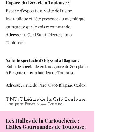
Le citron Bleu:
Café-Théatre.
18, rue des Paradoux 31 000 Toulouse.
Espace du Bazacle à Toulouse :
Espace d'exposition, visite de l'usine
hydraulique et l'été presence du magnifique
guinguette que je vois recommande.
Adresse :
11 Quai Saint-Pierre 31 000
Toulouse .
Salle de spectacle d'Odyssud à
Blagnac :
Salle de spectacle en tout genre de 800 place
à
Blagnac dans la banlieu de Toulouse.
Adresse:
4 rue du Parc 31 706 Blagnac Cedex.
TNT: Théâtre de la Cité Toulouse:
1, rue pierre Baudis 31 000 Toulouse.