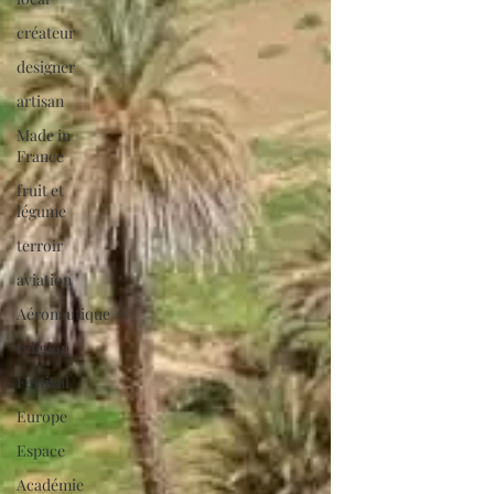
créateur
designer
artisan
Made in
France
fruit et
légume
terroir
aviation
Aéronautique
religion
Festival
Europe
Espace
Académie