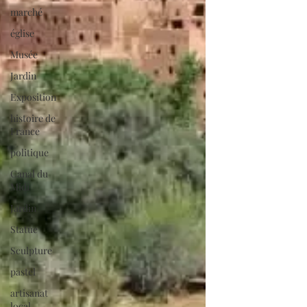
marché
église
Musée
Jardin
Exposition
histoire de
France
politique
Canal du
Midi
Jardin
Statue
Sculpture
pastel
artisanat
local