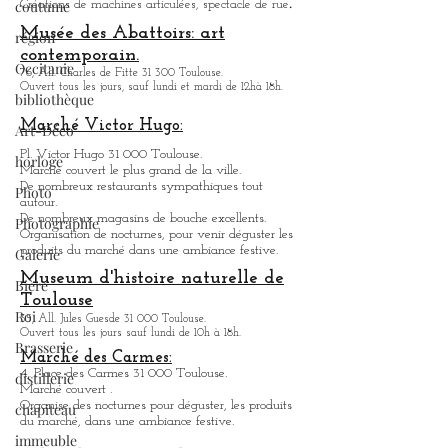
coutume
Toulouse.
région
Ouvert tous les jours sauf le lundi de 10h à 18h.
.
Créations de machines articulées, spectacle de rue
Occitanie
Musée des Abattoirs: art
bibliothèque
contemporain.
76, All. Charles de Fitte 31 300 Toulouse.
Art-Déco
Ouvert tous les jours, sauf lundi et mardi de 12hà 18h.
horloge
Marché Victor Hugo:
Photo
Pl. Victor Hugo 31 000 Toulouse.
Marché couvert le plus grand de la ville.
Photographie
De nombreux restaurants sympathique
s
tout
Galerie
autour.
De nombreux magasins de bouche excellents.
Bière
Organisation de nocturnes, pour venir déguster les
produits du marché dans une ambiance festive.
Roi
Museum d'histoire naturelle de
Brasserie
Toulouse
35, All. Jules Guesde 31 000 Toulouse.
distillerie
Ouvert tous les jours sauf lundi de 10h à 18h.
Marché des Carmes:
chapiteau
4, Place des Carmes 31 000 Toulouse.
immeuble
Marché couvert .