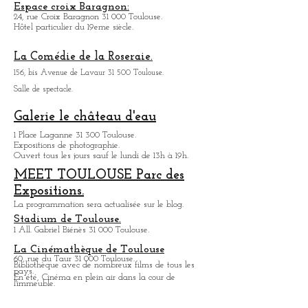
Chapelle des Carmélites Toulouse:
1, rue de Périgord 31 000 Toulouse
Espace croix Baragnon:
24, rue Croix Baragnon 31 000 Toulouse.
Hôtel particulier du 19eme siècle.
La Comédie de la Roseraie.
156, bis Avenue de Lavaur 31 500 Toulouse.
Salle de spectacle.
Galerie le château d'eau
1 Place Laganne 31 300 Toulouse.
Expositions de photographie.
Ouvert tous les jours sauf le lundi de 13h à 19h.
MEET TOULOUSE Parc des
Expositions.
La programmation sera actualisée sur le blog.
Stadium de Toulouse.
1 All. Gabriel Biénès 31 000 Toulouse.
La Cinémathèque de Toulouse
60, rue du Taur 31 000 Toulouse.
Bibliothèque avec de nombreux films de tous les
pays.