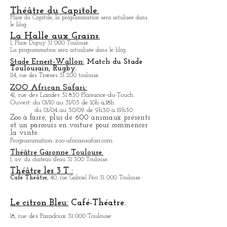
En été, Cinéma en plein air dans la cour de
l'immeuble.
Théâtre du Capitole.
Place du Capitole, la programmation sera actulisée dans
le blog.
La Halle aux Grains.
1, Place Dupuy 31 000 Toulouse.
La programmation sera actualisée dans le blog.
Stade Ernest-Wallon:
Match du Stade
T
oulousain, Rugby.
114, rue des Troènes 31 200 toulouse.
ZOO African Safari:
41, rue des Landes 31 830 Plaisance-du-Touch.
Ouvert: du 01/10 au 31/03 de 10h à,18h
du 01/04 au 30/09 de 9h30 à 19h30
Zoo à faire, plus de 600 animaux présents
et un parcours en voiture pour commencer
la visite.
Programmation: zoo-africansafari.com
Théâtre Garonne Toulouse.
1, av. du chateau d'eau 31 300 Toulouse.
Théâtre les 3 T :
Café
Théâtre,
40, rue Gabriel Péri 31 000 Toulouse.