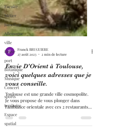
Faculté
Métier
jumellage
Allemagne
ville
fleuve
port
Franck BRUGUIERE
27 août 2023
2 min de lecture
Botanique
Musique
Envie D'Orient à Toulouse,
Concert
voici quelques adresses que je
sports
vous conseille.
territoire
Toulouse est une grande ville cosmopolite.
Espace
Je vous propose de vous plonger dans
l'ambiance orientale avec ces 2 restaurants
spatial
et 2 pâtisseries