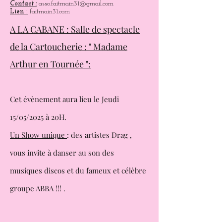
10h .
Facebook :
Fait Main 31
Contact :
asso.faitmain31@gmail.com
Lien :
faitmain31.com
A LA CABANE : Salle de spectacle
de la Cartoucherie : " Madame
Arthur en Tournée ":
Cet évènement aura lieu le Jeudi
15/05/2025 à 20H.
Un Show unique
: des artistes Drag ,
vous invite à danser au son des
musiques
discos et du fameux et célèbre
groupe ABBA !!! .