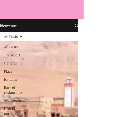
bienvenue
All Posts
All Posts
Transport
Général
Place
fontaine
Bars et
restaurants
Architecture
Hôtel
particulier