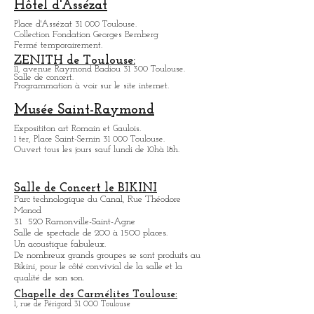
De 9h à 4h00 tous les jours.
Infos: casinosbarriere.com
Hôtel d'Assézat
Place d'Assézat 31 000 Toulouse.
Collection Fondation Georges Bemberg
Fermé temporairement.
ZENITH de Toulouse:
11, avenue Raymond Badiou 31 300 Toulouse.
Salle de concert.
Programmation à voir sur le site internet.
Musée Saint-Raymond
Expositit
on art Romain et Gaulois.
1 ter, Place Saint-Sernin 31 000 Toulouse.
Ouvert tous les jours sauf lundi de 10hà 18h.
Salle de Concert le BIKINI
Parc technologique du Canal, Rue Théodore
Monod
31 520 Ramonville-Saint-Agne
Salle de spectacle de 200 à 1500 places.
Un acoustique fabuleux.
De nombreux grands groupes se sont produits au
Bikini, pour le côté convivial de la salle et la
qualité de son son.