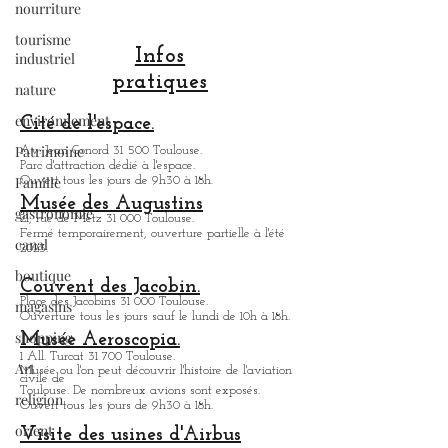
nourriture
tourisme
industriel
nature
Infos
environnement
pratiques
Patrimoine
Cité de l'espace.
Famille
Av. Jean Gonord 31 500 Toulouse.
gastronomie
Parc d'attraction dédié à l'espace.
Ouvert tous les jours de 9h30 à 18h.
canal
Musée des Augustins
21, rue de Metz 31 000 Toulouse.
boutique
Fermé temporairement, ouverture partielle à l'été
2023.
magasins
Couvent des Jacobin.
shopping
Place des Jacobins 31 000 Toulouse.
Art
Ouverture tous les jours sauf le lundi de 10h à 18h.
Musée Aeroscopia.
religion
1 All. Turcat 31 700 Toulouse.
Musée ou
l'on peut découvrir l'histoire de l'aviation
orient
civile de
Toulouse. De nombreux avions sont exposés.