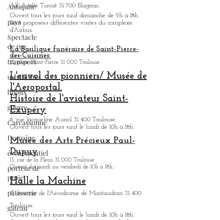
Ouvert tous les jours de 9h30 à 18h.
Antiquité
Visite des usines d'Airbus
pays
All. André Turcat 31 700 Blagnac.
Spectacle
Ouvert tous les jours sauf dimanche de 9h à 18h.
de rue
Sont proposées différentes visites du complexe
d'Airbus.
transport
La Basilique funéraire de Saint-Pierre-
urbanisme
des-Cuisines:
12, place Saint-Pierre 31 000 Toulouse.
bijoux
L'envol des pionniers/ Musée de
guerre
l'Aeropostal.
Carcassonne
Histoire de l'aviateur Saint-
Exupéry
Domaine
6, rue Jacqueline Auriol 31 400 Toulouse.
évènementiel
Ouvert tous les jours sauf le lundi de 10h à 18h.
Musée des Arts
Précieux Paul-
porteur de
Dupuy
projet
13, rue de la Pleau 31 000 Toulouse
pâtisserie
Ouvert du mardi au vendredi de 10h à 18h.
.
Halle la Machine
gâteau
3, avenue de l'Aérodrome de Montaudran 31 400