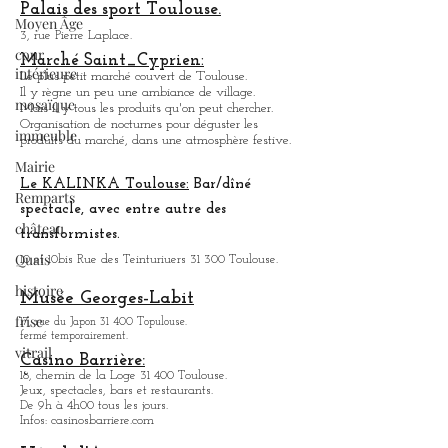
Organise des nocturnes pour déguster, les produits
Moyen Âge
du marché, dans une ambiance festive.
cour
Palais des sport Toulouse.
intérieure
3, rue Pierre Laplace.
mosaïque
Marché Saint_Cypri
en:
Le plus petit marché couvert de Toulouse.
immeuble
Il y règne un peu une ambiance
de
village.
Mais il y tous les produits qu'on peut chercher.
Mairie
Organisation de nocturnes pour déguster les
produits du marché, dans une atmosphère festive.
Remparts
château
Le KALINKA Toulouse:
Bar/dî
né
Quais
spectacle, avec entre autre des
transformistes.
histoire
10 et 10bis Rue des Teinturiuers 31 300 Toulouse.
frise
Musée Georges-Labit
vitrail
17, rue du Japon 31 400 Topulouse
.
fermé temporairement.
Casino Barrière:
18, chemin de la Loge 31 400 Toulouse.
Jeux, spectacles, bars et restaurants.