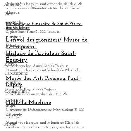
Antiquité
Visite des usines d'Airbus
pays
All. André Turcat 31 700 Blagnac.
Ouvert tous les jours sauf dimanche de 9h à 18h.
Spectacle
Sont proposées différentes visites du complexe
de rue
d'Airbus.
transport
La Basilique funéraire de Saint-Pierre-
des-Cuisines:
urbanisme
12, place Saint-Pierre 31 000 Toulouse.
L'envol des pionniers/ Musée de
bijoux
l'Aeropostal.
guerre
Histoire de l'aviateur Saint-
Carcassonne
Exupéry
6, rue Jacqueline Auriol 31 400 Toulouse.
Domaine
Ouvert tous les jours sauf le lundi de 10h à 18h.
évènementiel
Musée des Arts
Précieux Paul-
Dupuy
porteur de
projet
13, rue de la Pleau 31 000 Toulouse
Ouvert du mardi au vendredi de 10h à 18h.
.
pâtisserie
Halle la Machine
gâteau
3, avenue de l'Aérodrome de Montaudran 31 400