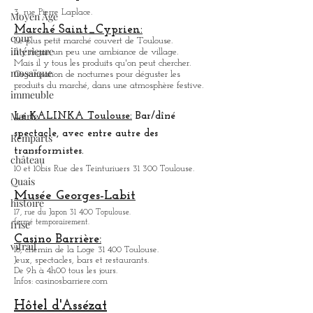
du marché, dans une ambiance festive.
Moyen Âge
Palais des sport Toulouse.
cour
3, rue Pierre Laplace.
intérieure
Marché Saint_Cypri
en:
mosaïque
Le plus petit marché couvert de Toulouse.
Il y règne un peu une ambiance
de
village.
immeuble
Mais il y tous les produits qu'on peut chercher.
Organisation de nocturnes pour déguster les
Mairie
produits du marché, dans une atmosphère festive.
Remparts
Le KALINKA Toulouse:
Bar/dî
né
château
spectacle, avec entre autre des
Quais
transformistes.
histoire
10 et 10bis Rue des Teinturiuers 31 300 Toulouse.
frise
Musée Georges-Labit
vitrail
17, rue du Japon 31 400 Topulouse
.
fermé temporairement.
Casino Barrière:
18, chemin de la Loge 31 400 Toulouse.
Jeux, spectacles, bars et restaurants.
De 9h à 4h00 tous les jours.