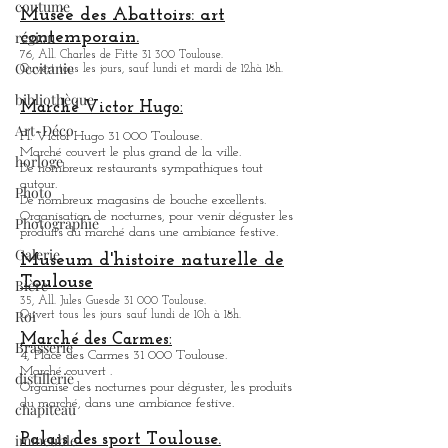
Toulouse.
coutume
Ouvert tous les jours sauf le lundi de 10h à 18h.
.
région
Créations de machines articulées, spectacle de rue
Musée des Abattoirs: art
Occitanie
contemporain.
bibliothèque
76, All. Charles de Fitte 31 300 Toulouse.
Ouvert tous les jours, sauf lundi et mardi de 12hà 18h.
Art-Déco
Marché Victor Hugo:
horloge
Pl. Victor Hugo 31 000 Toulouse.
Photo
Marché couvert le plus grand de la ville.
De nombreux restaurants sympathique
s
tout
Photographie
autour.
De nombreux magasins de bouche excellents.
Galerie
Organisation de nocturnes, pour venir déguster les
produits du marché dans une ambiance festive.
Bière
Museum d'histoire naturelle de
Roi
Toulouse
Brasserie
35, All. Jules Guesde 31 000 Toulouse.
Ouvert tous les jours sauf lundi de 10h à 18h.
distillerie
Marché des Carmes:
4, Place des Carmes 31 000 Toulouse.
chapiteau
Marché couvert .
Organise des nocturnes pour déguster, les produits
immeuble