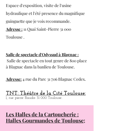
18, rue des Paradoux 31 000 Toulouse.
Espace du Bazacle à Toulouse :
Espace d'exposition, visite de l'usine
hydraulique et l'été presence du magnifique
guinguette que je vois recommande.
Adresse :
11 Quai Saint-Pierre 31 000
Toulouse .
Salle de spectacle d'Odyssud à
Blagnac :
Salle de spectacle en tout genre de 800 place
à
Blagnac dans la banlieu de Toulouse.
Adresse:
4 rue du Parc 31 706 Blagnac Cedex.
TNT: Théâtre de la Cité Toulouse:
1, rue pierre Baudis 31 000 Toulouse.
Les Halles de la Cartoucherie :