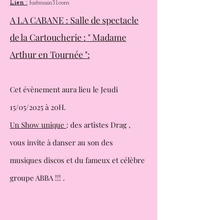
Facebook :
Fait Main 31
Contact :
asso.faitmain31@gmail.com
Lien :
faitmain31.com
A LA CABANE : Salle de spectacle
de la Cartoucherie : " Madame
Arthur en Tournée ":
Cet évènement aura lieu le Jeudi
15/05/2025 à 20H.
Un Show unique
: des artistes Drag ,
vous invite à danser au son des
musiques
discos et du fameux et célèbre
groupe ABBA !!! .