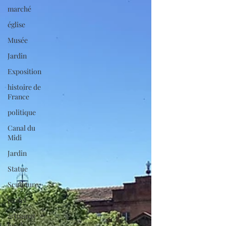
marché
église
Musée
Jardin
Exposition
histoire de
France
politique
Canal du
Midi
Jardin
Statue
Sculpture
pastel
artisanat
local