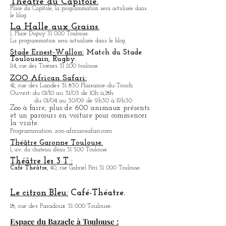
Théâtre du Capitole.
Place du Capitole, la programmation sera actulisée dans
le blog.
La Halle aux Grains.
1, Place Dupuy 31 000 Toulouse.
La programmation sera actualisée dans le blog.
Stade Ernest-Wallon:
Match du Stade
T
oulousain, Rugby.
114, rue des Troènes 31 200 toulouse.
ZOO African Safari:
41, rue des Landes 31 830 Plaisance-du-Touch.
Ouvert: du 01/10 au 31/03 de 10h à,18h
du 01/04 au 30/09 de 9h30 à 19h30
Zoo à faire, plus de 600 animaux présents
et un parcours en voiture pour commencer
la visite.
Programmation: zoo-africansafari.com
Théâtre Garonne Toulouse.
1, av. du chateau d'eau 31 300 Toulouse.
Théâtre les 3 T :
Café
Théâtre,
40, rue Gabriel Péri 31 000 Toulouse.
Le citron Bleu:
Café-Théatre.