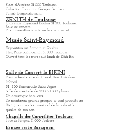
Infos: casinosbarriere.com
Hôtel d'Assézat
Place d'Assézat 31 000 Toulouse.
Collection Fondation Georges Bemberg
Fermé temporairement.
ZENITH de Toulouse:
11, avenue Raymond Badiou 31 300 Toulouse.
Salle de concert.
Programmation à voir sur le site internet.
Musée Saint-Raymond
Expositit
on art Romain et Gaulois.
1 ter, Place Saint-Sernin 31 000 Toulouse.
Ouvert tous les jours sauf lundi de 10hà 18h.
Salle de Concert le BIKINI
Parc technologique du Canal, Rue Théodore
Monod
31 520 Ramonville-Saint-Agne
Salle de spectacle de 200 à 1500 places.
Un acoustique fabuleux.
De nombreux grands groupes se sont produits au
Bikini, pour le côté convivial de la salle et la
qualité de son son.