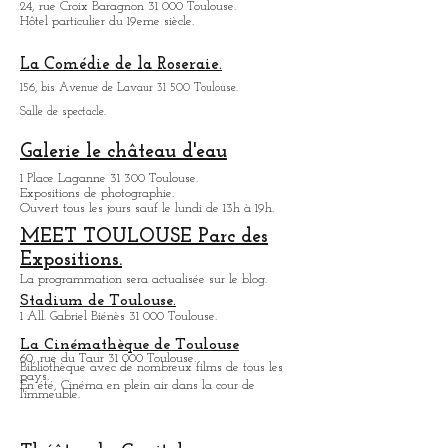
Chapelle des Carmélites Toulouse:
1, rue de Périgord 31 000 Toulouse
Espace croix Baragnon:
24, rue Croix Baragnon 31 000 Toulouse.
Hôtel particulier du 19eme siècle.
La Comédie de la Roseraie.
156, bis Avenue de Lavaur 31 500 Toulouse.
Salle de spectacle.
Galerie le château d'eau
1 Place Laganne 31 300 Toulouse.
Expositions de photographie.
Ouvert tous les jours sauf le lundi de 13h à 19h.
MEET TOULOUSE Parc des
Expositions.
La programmation sera actualisée sur le blog.
Stadium de Toulouse.
1 All. Gabriel Biénès 31 000 Toulouse.
La Cinémathèque de Toulouse
60, rue du Taur 31 000 Toulouse.
Bibliothèque avec de nombreux films de tous les
pays.
En été, Cinéma en plein air dans la cour de
l'immeuble.