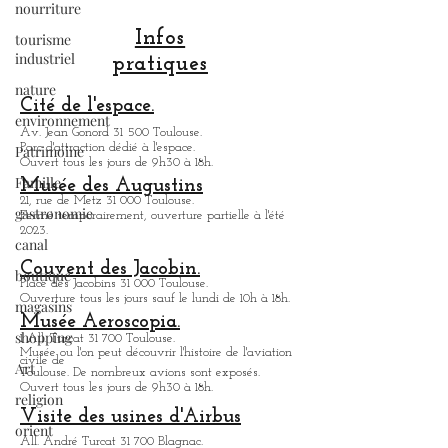
nourriture
clochers de la ville rose. Ce Dôme, durant
tourisme
son histoire, a connu de nombreuses
industriel
fonctions. Ce Dôme a été au Moyen Âge, un
Hôpital, où on accueillait les déshérités,
Infos
nature
prostituées, pauvres et malades. De nos
pratiques
environnement
jour, ce Dôme a fait l'objet d'une magnifique
rénovation. Ce Dôme est à vi
Patrimoine
Cité de l'espace.
Famille
Av. Jean Gonord 31 500 Toulouse.
Parc d'attraction dédié à l'espace.
gastronomie
Ouvert tous les jours de 9h30 à 18h.
Musée des Augustins
canal
21, rue de Metz 31 000 Toulouse.
Fermé temporairement, ouverture partielle à l'été
boutique
2023.
magasins
Couvent des Jacobin.
Place des Jacobins 31 000 Toulouse.
shopping
Ouverture tous les jours sauf le lundi de 10h à 18h.
Art
Musée Aeroscopia.
1 All. Turcat 31 700 Toulouse.
religion
Musée ou
l'on peut découvrir l'histoire de l'aviation
civile de
Toulouse. De nombreux avions sont exposés.
orient
Ouvert tous les jours de 9h30 à 18h.