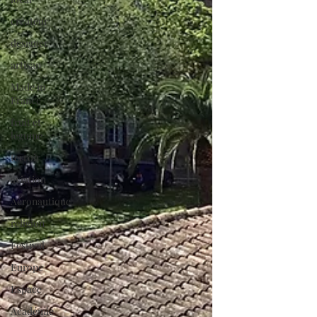
créateur
designer
artisan
Made in
France
fruit et
légume
terroir
aviation
Aéronautique
religion
Festival
Europe
Espace
Académie