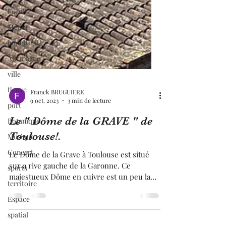
Faculté
Métier
jumellage
Allemagne
ville
fleuve
port
Franck BRUGUIERE
Botanique
9 oct. 2023
3 min de lecture
Musique
Le " Dôme de la GRAVE " de
Concert
Toulouse!.
sports
Le Dôme de la Grave à Toulouse est situé
territoire
sur a rive gauche de la Garonne. Ce
Espace
majestueux Dôme en cuivre est un peu la
carte postale de la ville rose. En effet, ce
spatial
Dôme tranche avec les nombreux et beaux