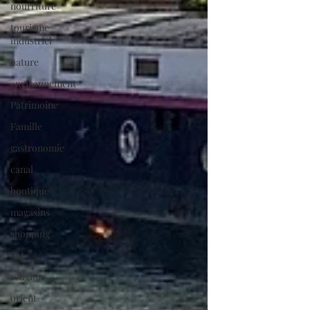
nourriture
tourisme
industriel
nature
environnement
Patrimoine
Famille
gastronomie
canal
boutique
magasins
shopping
Art
religion
orient