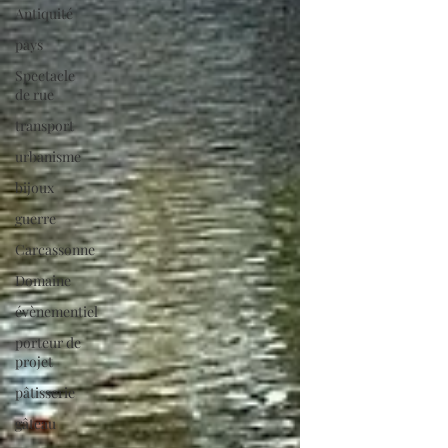
Antiquité
pays
Spectacle
de rue
transport
urbanisme
bijoux
guerre
Carcassonne
Domaine
évènementiel
porteur de
projet
pâtisserie
gâteau