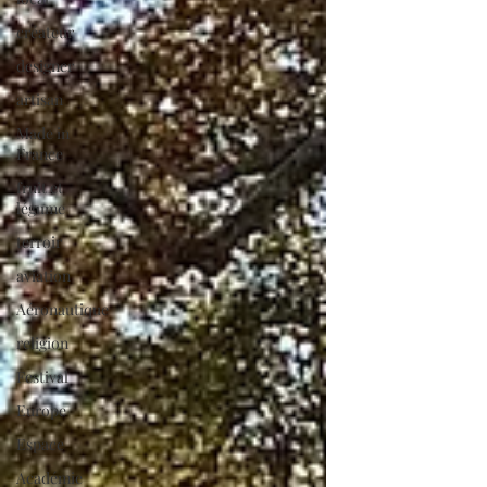
créateur
designer
artisan
Made in
France
fruit et
légume
terroir
aviation
Aéronautique
religion
Festival
Europe
Espace
Académie