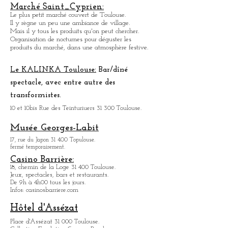
Palais des sport Toulouse.
3, rue Pierre Laplace.
Marché Saint_Cypri
en:
Le plus petit marché couvert de Toulouse.
Il y règne un peu une ambiance
de
village.
Mais il y tous les produits qu'on peut chercher.
Organisation de nocturnes pour déguster les
produits du marché, dans une atmosphère festive.
Le KALINKA Toulouse:
Bar/dî
né
spectacle, avec entre autre des
transformistes.
10 et 10bis Rue des Teinturiuers 31 300 Toulouse.
Musée Georges-Labit
17, rue du Japon 31 400 Topulouse
.
fermé temporairement.
Casino Barrière:
18, chemin de la Loge 31 400 Toulouse.
Jeux, spectacles, bars et restaurants.
De 9h à 4h00 tous les jours.
Infos: casinosbarriere.com