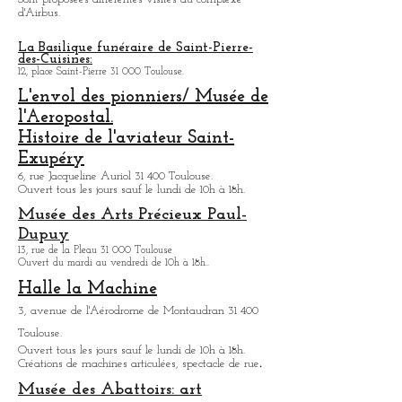
All. André Turcat 31 700 Blagnac.
Ouvert tous les jours sauf dimanche de 9h à 18h.
Sont proposées différentes visites du complexe
d'Airbus.
La Basilique funéraire de Saint-Pierre-
des-Cuisines:
12, place Saint-Pierre 31 000 Toulouse.
L'envol des pionniers/ Musée de
l'Aeropostal.
Histoire de l'aviateur Saint-
Exupéry
6, rue Jacqueline Auriol 31 400 Toulouse.
Ouvert tous les jours sauf le lundi de 10h à 18h.
Musée des Arts
Précieux Paul-
Dupuy
13, rue de la Pleau 31 000 Toulouse
Ouvert du mardi au vendredi de 10h à 18h.
.
Halle la Machine
3, avenue de l'Aérodrome de Montaudran 31 400
Toulouse.
Ouvert tous les jours sauf le lundi de 10h à 18h.