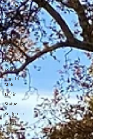
marché
église
Musée
Jardin
Exposition
histoire de
France
politique
Canal du
Midi
Jardin
Statue
Sculpture
pastel
artisanat
local