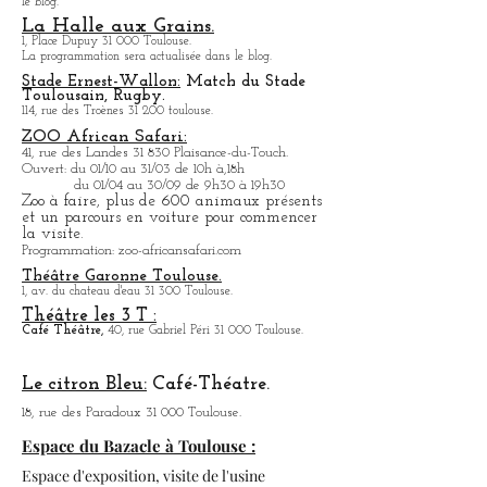
Théâtre du Capitole.
Place du Capitole, la programmation sera actulisée dans
le blog.
La Halle aux Grains.
1, Place Dupuy 31 000 Toulouse.
La programmation sera actualisée dans le blog.
Stade Ernest-Wallon:
Match du Stade
T
oulousain, Rugby.
114, rue des Troènes 31 200 toulouse.
ZOO African Safari:
41, rue des Landes 31 830 Plaisance-du-Touch.
Ouvert: du 01/10 au 31/03 de 10h à,18h
du 01/04 au 30/09 de 9h30 à 19h30
Zoo à faire, plus de 600 animaux présents
et un parcours en voiture pour commencer
la visite.
Programmation: zoo-africansafari.com
Théâtre Garonne Toulouse.
1, av. du chateau d'eau 31 300 Toulouse.
Théâtre les 3 T :
Café
Théâtre,
40, rue Gabriel Péri 31 000 Toulouse.
Le citron Bleu:
Café-Théatre.
18, rue des Paradoux 31 000 Toulouse.