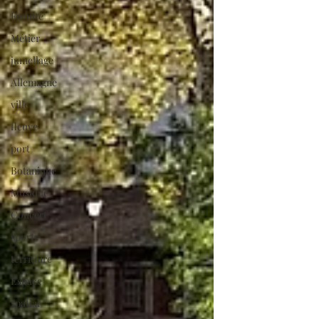
Faculté
Métier
jumellage
Allemagne
ville
fleuve
port
Botanique
Musique
Concert
sports
territoire
Espace
spatial