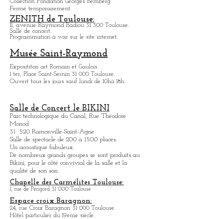
Hôtel d'Assézat
Place d'Assézat 31 000 Toulouse.
Collection Fondation Georges Bemberg
Fermé temporairement.
ZENITH de Toulouse:
11, avenue Raymond Badiou 31 300 Toulouse.
Salle de concert.
Programmation à voir sur le site internet.
Musée Saint-Raymond
Expositit
on art Romain et Gaulois.
1 ter, Place Saint-Sernin 31 000 Toulouse.
Ouvert tous les jours sauf lundi de 10hà 18h.
Salle de Concert le BIKINI
Parc technologique du Canal, Rue Théodore
Monod
31 520 Ramonville-Saint-Agne
Salle de spectacle de 200 à 1500 places.
Un acoustique fabuleux.
De nombreux grands groupes se sont produits au
Bikini, pour le côté convivial de la salle et la
qualité de son son.
Chapelle des Carmélites Toulouse:
1, rue de Périgord 31 000 Toulouse