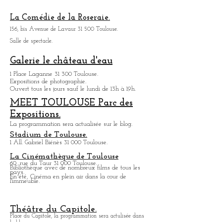
Espace croix Baragnon:
24, rue Croix Baragnon 31 000 Toulouse.
Hôtel particulier du 19eme siècle.
La Comédie de la Roseraie.
156, bis Avenue de Lavaur 31 500 Toulouse.
Salle de spectacle.
Galerie le château d'eau
1 Place Laganne 31 300 Toulouse.
Expositions de photographie.
Ouvert tous les jours sauf le lundi de 13h à 19h.
MEET TOULOUSE Parc des
Expositions.
La programmation sera actualisée sur le blog.
Stadium de Toulouse.
1 All. Gabriel Biénès 31 000 Toulouse.
La Cinémathèque de Toulouse
60, rue du Taur 31 000 Toulouse.
Bibliothèque avec de nombreux films de tous les
pays.
En été, Cinéma en plein air dans la cour de
l'immeuble.