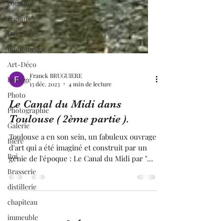
coutume
région
Occitanie
bibliothèque
Art-Déco
horloge
Photo
Franck BRUGUIERE
13 déc. 2023
4 min de lecture
Photographie
Galerie
Le Canal du Midi dans
Bière
Toulouse ( 2ème partie ).
Roi
Toulouse a en son sein, un fabuleux ouvrage
Brasserie
d'art qui a été imaginé et construit par un
génie de l'époque : Le Canal du Midi par "
distillerie
Pierre Paul Riquet ". Je vous rappelle que ce
chapiteau
magnifique ouvrage est le trait d'union,
entre l'Océan Atlantique et la mer
immeuble