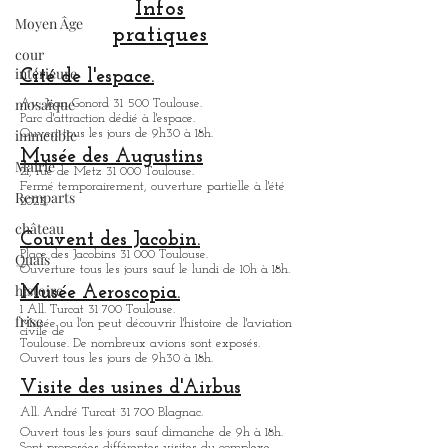
Méditerranée. Je vous propose ici, de partir
Moyen Âge
à la découverte de l'ensemble des sites
cour
majeurs de cet ouvrage se trouvant dans
Infos
intérieure
Toulouse. Ils sont tous chargés d'histoire et
pratiques
mérite, si un jour vous venez visiter
mosaïque
Toulouse que vous
Cité de l'espace.
immeuble
Av. Jean Gonord 31 500 Toulouse.
Mairie
Parc d'attraction dédié à l'espace.
Ouvert tous les jours de 9h30 à 18h.
Remparts
Musée des Augustins
21, rue de Metz 31 000 Toulouse.
château
Fermé temporairement, ouverture partielle à l'été
2023.
Quais
Couvent des Jacobin.
histoire
Place des Jacobins 31 000 Toulouse.
frise
Ouverture tous les jours sauf le lundi de 10h à 18h.
Musée Aeroscopia.
1 All. Turcat 31 700 Toulouse.
Musée ou
l'on peut découvrir l'histoire de l'aviation
civile de
Toulouse. De nombreux avions sont exposés.
Ouvert tous les jours de 9h30 à 18h.
Visite des usines d'Airbus