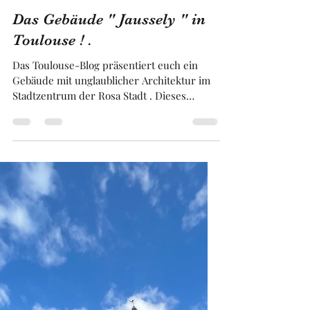
Franck BRUGUIERE
16. Feb.
2 Min. Lesezeit
Das Gebäude " Jaussely " in
Toulouse ! .
Das Toulouse-Blog präsentiert euch ein
Gebäude mit unglaublicher Architektur im
Stadtzentrum der Rosa Stadt . Dieses
Gebäude ist im maurischen Stil gehalten,
wie man ihn in Spanien findet. Dieses
Gebäude wurde errichtet, um den