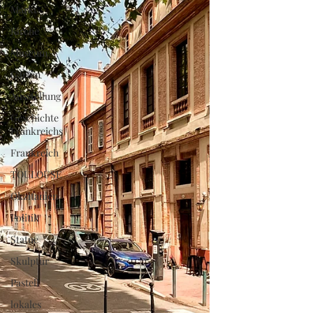
Markt
Kirche
Museum
Garten
Ausstellung
Geschichte
Frankreichs
Frankreich
TOULOUSE
Okzitanien
Politik
Statue
Skulptur
Pastell
lokales