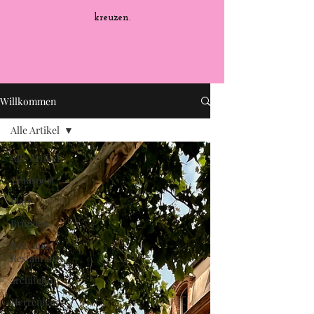
kreuzen.
Willkommen
Alle Artikel
Alle Artikel
Transport
Platz
Brunnen
Bars und
Restaurants
architektur
Herrenhaus