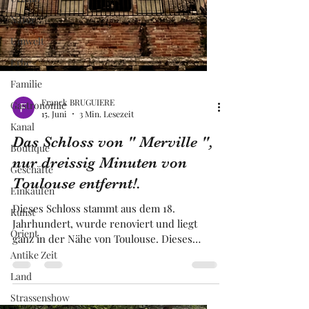
Natur
Umwelt
Erbe
Familie
Gastronomie
Kanal
Boutique
Franck BRUGUIERE
Geschäfte
15. Juni
3 Min. Lesezeit
Einkaufen
Das Schloss von " Merville ",
Kunst
nur dreissig Minuten von
Orient
Toulouse entfernt!.
Antike Zeit
Dieses Schloss stammt aus dem 18.
Land
Jahrhundert, wurde renoviert und liegt
ganz in der Nähe von Toulouse. Dieses
Strassenshow