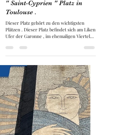
Franck BRUGUIERE
26. März
3 Min. Lesezeit
" Saint-Cyprien " Platz in
Toulouse .
Dieser Platz gehört zu den wichtigsten
Plätzen . Dieser Platz befindet sich am Liken
Ufer der Garonne , im ehemaligen Viertel
der spanischen Flüchtlinge . Dieser Platz
war daher geschichtsträchtig und wurde in
der zweite Hälfte des achtzehnten
Jahrhunderts erbaut . Dieser Platz war im
Mittelalter das Eingangstor zum