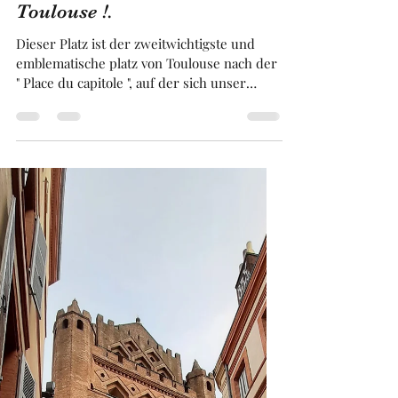
Franck BRUGUIERE
21. Mai
3 Min. Lesezeit
Der Platz" Wilson " in
Toulouse !.
Dieser Platz ist der zweitwichtigste und
emblematische platz von Toulouse nach der
" Place du capitole ", auf der sich unser
Rathaus befindet. Dieser Platz war zu jeder
Zeit der Geschichte ein äusserst lebendiger
und geschäftiger Handelsplatz. Auf diesem
Platz befindet sich nach wie vor zahlreiche
Bars und Restaurants mit wunderschönen
Terrassen. Früher befanden sich auf
diesem Platz ebenfalls zahlreiche Theater
und Kinos. Dieser emblematische Platz von
Toulouse ist unbedingt