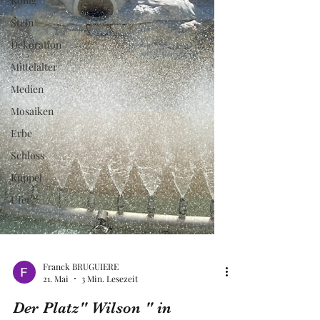
König
Stein
Dekoration
Mittelalter
Medien
Mosaiken
Erbe
Schloss
Kuppel
Ufer