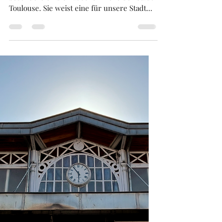
Franck BRUGUIERE
20. Apr.
3 Min. Lesezeit
Die Kirche " du Taur " in
Toulouse !!! .
Die Kirche von " Taur " ist eine ganz
besonders emblematische Kirche der Stadt
Toulouse. Sie weist eine für unsere Stadt
typische Architektur aus gebrannten
Ziegeln auf. Sie ist Stadtzentrum von
Toulouse besonders gut sichtbar, da sie sich
von den andere Kirche der , Rosa Stadt ,
abhebt. Tatsächlich besteht sie aus einem
Mauer-Glockenturm, der perfekt mit den
übrigen Häusern der Strasse ausgerichtet
ist, und an dessen Spitze sich zwei
Türmchen mit einem Dreieck befinden. Unb