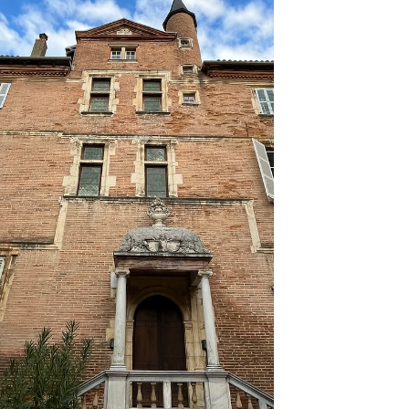
Hauptsitz unserer regionalen Zeitung zu
beherbergen, die später national wurde
Dieses Gebäude wurde von einem
Architekten entworfen, der an Kunstschule
in Toulouse, studieren und an der
Gestaltung der RAMBLAS in Barcelona
beteiligt war Ein Muss, wenn s