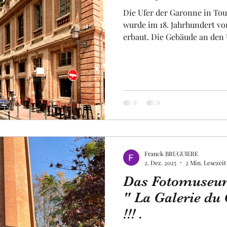
Die Ufer der Garonne in To
wurde im 18. Jahrhundert vo
erbaut. Die Gebäude an den
Obst und Gemüse
Luftfahrt
Fakultät
Un
eine für die, Rosa Stadt typi
Terrakotta Ziegeln. Die Ufer
begrünt, und es gibt entlan
uropa
Raum
Radweg. An den ufern von To
touristische Sehenswürdigke
sind ebenfalls sehr lebendig
mit
Franck BRUGUIERE
2. Dez. 2025
2 Min. Lesezeit
Das Fotomuseum
" La Galerie du
!!! .