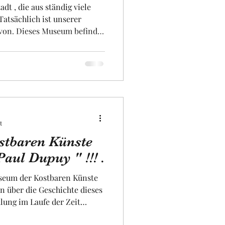
adt , die aus ständig viele
Tatsächlich ist unserer
von. Dieses Museum befindet
asserturm , in dem man
nismus und ein Rad
ser des Flusses Garonne zu
ie 90 Brunnen unserer Stadt
eser Ort wurde von einem in
 namens " Jean Dieuzaide " .
t
tbaren Künste
aul Dupuy " !!! .
useum der Kostbaren Künste
n über die Geschichte dieses
ung im Laufe der Zeit