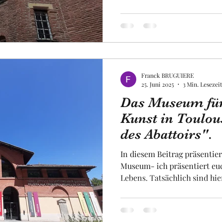
wurde, und aus einer wohlh
Paul Dupuy ", der auf den Ru
Renaissance-Herrenhaus , d
beherbergte, dieses prachtvo
das heute dasselbe Museum beherbergt
ist einen Besuch
Franck BRUGUIERE
25. Juni 2025
3 Min. Lesezeit
Das Museum für
Kunst in Toulou
des Abattoirs".
In diesem Beitrag präsentier
Museum- ich präsentiert euc
Lebens. Tatsächlich sind hie
versammelt, die voller Geschi
Museum für zeitgenössische
besonders macht . Es wurde 