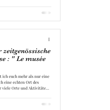
abenden Familie stammt, "
inen eines alten
as bereits das Museum
lle Herrenhaus errichtete,
. Dieses Museums
 zeitgenössische
se : " Le musée
t ich euch mehr als nur eine
h eine echten Ort des
r viele Orte und Aktivitäten
chte sind. Das ist es, as das
 Kunst in Toulouse so
einer äusserst