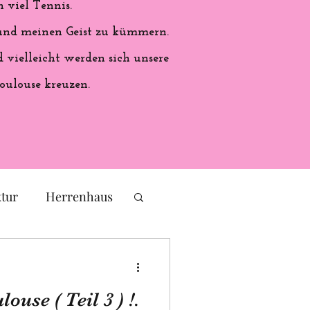
 viel Tennis.
 und meinen Geist zu kümmern.
vielleicht werden sich unsere
oulouse kreuzen.
ktur
Herrenhaus
eichs
Frankreich
ouse ( Teil 3 ) !.
ales Handwerk