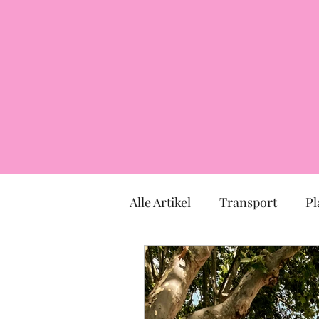
Alle Artikel
Transport
Pl
Markt
Kirche
Mus
TOULOUSE
Okzitanien