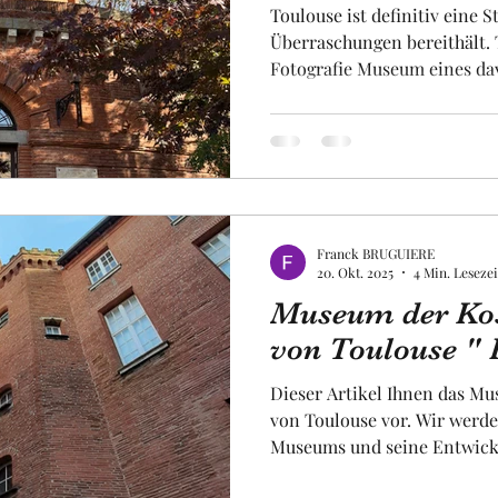
Toulouse ist definitiv eine St
Überraschungen bereithält. 
Fotografie Museum eines da
sich in einem ehemaligen W
einen hydraulischen Mecha
entdecken kann, um das Was
pumpen. Dies diente dazu, d
mit Wasser zu versorgen. Di
Toulouse geboren Fotografen
Ein B
Franck BRUGUIERE
20. Okt. 2025
4 Min. Lesezei
Museum der Kos
von Toulouse " P
Dieser Artikel Ihnen das M
von Toulouse vor. Wir werde
Museums und seine Entwickl
sprechen. Es ist ein Mann, der in Toulouse geboren