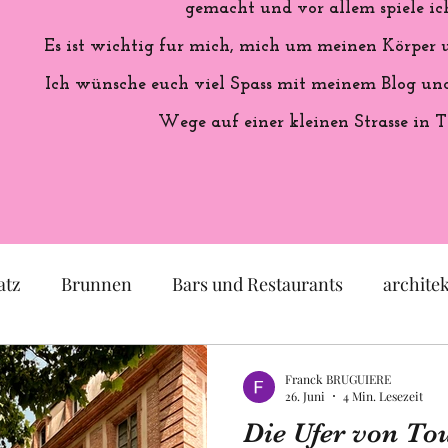
gemacht und vor allem spiele ich
Es ist wichtig fur mich, mich um meinen Körper
Ich wünsche euch viel Spass mit meinem Blog und 
Wege auf einer kleinen Strasse in T
atz
Brunnen
Bars und Restaurants
archite
eum
Garten
Ausstellung
Geschichte Frankr
Franck BRUGUIERE
26. Juni
4 Min. Lesezeit
Die Ufer von Toul
Politik
Statue
Skulptur
Pastell
lok