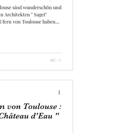
ulouse sind wunderschön und
m Architekten " Saget"
 Ufern von Toulouse haben
iversität
sche Architektur aus
 aus Toulouse sind sehr stark
g der gesamten Strecke einen
ulouse gibt es viele
iten. Die fer aus Toulouse
, mit vielen Studentenbars
 von Toulouse :
 Château d'Eau "