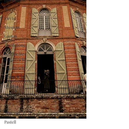
Herrenhaus
Markt
Kirche
Museum
Garten
Ausstellung
Geschichte
Frankreichs
Frankreich
TOULOUSE
Okzitanien
Politik
Statue
Skulptur
Pastell