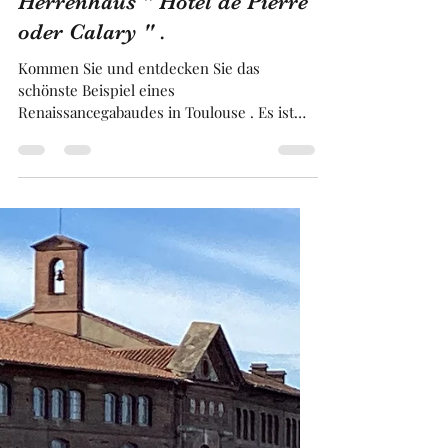
Franck BRUGUIERE
30. Sept. 2024
3 Min. Lesezeit
Herrenhaus " Hôtel de Pierre
oder Calary " .
Kommen Sie und entdecken Sie das
schönste Beispiel eines
Renaissancegabaudes in Toulouse . Es ist
das Herrenhaus : Hôtel Clary / de Pierre