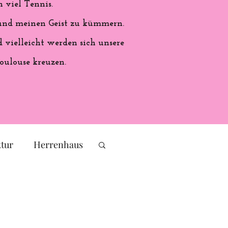
 viel Tennis.
 und meinen Geist zu kümmern.
vielleicht werden sich unsere
oulouse kreuzen.
ktur
Herrenhaus
eichs
Frankreich
ales Handwerk