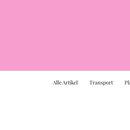
Alle Artikel
Transport
Pl
Markt
Kirche
Mus
TOULOUSE
Okzitanien