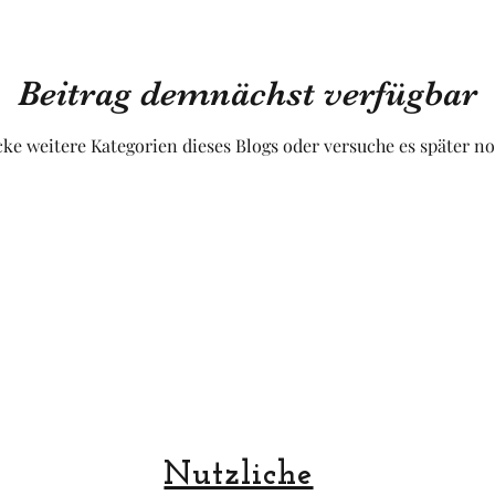
Obst und Gemüse
Luftfahrt
Fakultät
Un
Beitrag demnächst verfügbar
ke weitere Kategorien dieses Blogs oder versuche es später n
uropa
Raum
Nutzliche