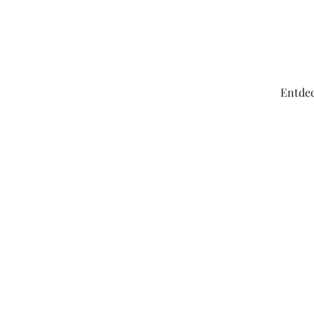
Designer
Handwerker
Entdec
Religion
Festival
E