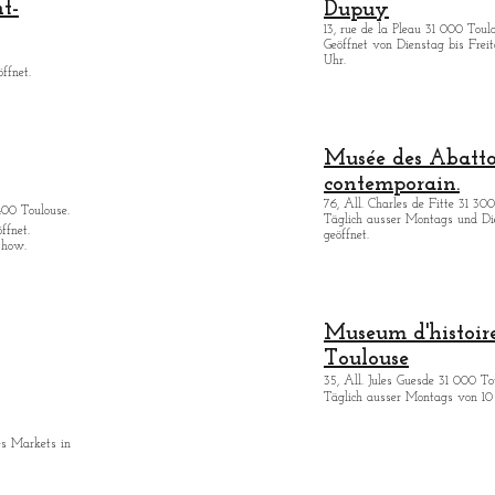
nt-
Dupuy
13, rue de la Pleau 31 000 Toul
Geöffnet von Dienstag bis Freita
Uhr.
ffnet.
Musée des Abattoi
contemporain.
76, All. Charles de Fitte 31 300
400 Toulouse.
Täglich ausser Montags
und Di
ffnet.
geöffnet.
show.
Museum d'histoire
Toulouse
35, All. Jules Guesde 31 000 To
Täglich ausser Montags von 10 
es Markets in