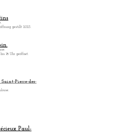
ins
.
ffnung gestillt 2023.
in.
use.
bis 18 Uhr geöffnet.
Saint-Pierre-des-
ulouse.
récieux Paul-