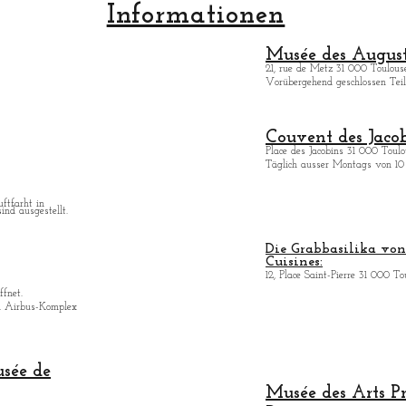
Informationen
Musée des August
21, rue de Metz 31 000 Toulouse
Vorübergehend geschlossen Teilö
Couvent des Jacob
Place des Jacobins 31 000 Toulo
Täglich ausser Montags von 10 
uftfarht in
ind ausgestellt.
Die Grabbasilika von 
Cuisines:
12, Place Saint-Pierre 31 000 To
ffnet.
n Airbus-Komplex
usée de
Musée des Arts
P