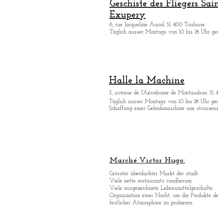
Geschiste des Fliegers Sai
Exupery
6, rue Jacqueline Auriol 31 400 Toulouse.
Tä
glich ausser Montags von 10 bis 18 Uhr geö
Halle la Machine
3, avenue de l'Aérodrome de Montaudran 31 
Tä
glich ausser Montags von 10 bis 18 Uhr geö
Schaffung einer Gelenkmaschine une strassen
Marché Victor Hugo:
Grö
sster überdachter Markt der stadt.
Viele nette restaurants rundherum.
Viele ausgezeichnete Lebensmittelgeschafte.
Organization einer Nacht, um die Pordukte d
festlicher Atmosphäre zu probieren.