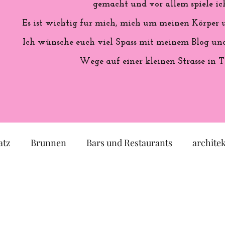
gemacht und vor allem spiele ich
Es ist wichtig fur mich, mich um meinen Körper
Ich wünsche euch viel Spass mit meinem Blog und 
Wege auf einer kleinen Strasse in T
atz
Brunnen
Bars und Restaurants
archite
eum
Garten
Ausstellung
Geschichte Frankr
Politik
Statue
Skulptur
Pastell
lok