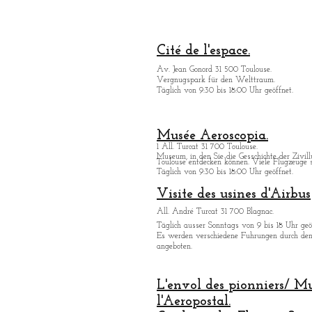
Cité de l'espace.
Av. Jean Gonord 31 500 Toulouse.
Vergnugspark für den Welttraum.
Täglich von 9:30 bis 18:00 Uhr geöffnet.
Musée Aeroscopia.
1 All. Turcat 31 700 Toulouse.
Museum, in den Sie die Gesschichte der Zivill
Toulouse entdecken kö
nnen. Viele Flugzeuge s
Täglich von 9:30 bis 18:00 Uhr geöffnet.
Visite des usines d'Airbus
All. André Turcat 31 700 Blagnac.
Tä
glich ausser Sonntags von 9 bis 18 Uhr geö
Es werden verschiedene Fuhrungen durch de
angeboten.
L'envol des pionniers/ M
l'Aeropostal.