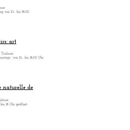
ouse
g von 10:.. bis 18:00
rs: art
 Toulouse.
enstags
von 12:.. bis 18:00 Uhr
 naturelle de
ulouse.
bis 18 Uhr geöffnet.