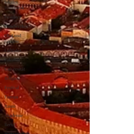
lokales
Handwerk
Designer
Handwerker
Obst und
Gemüse
Luftfahrt
Fakultät
Universität
Religion
Festival
Europa
Raum
Akademie
Beruf
Partnerschaft