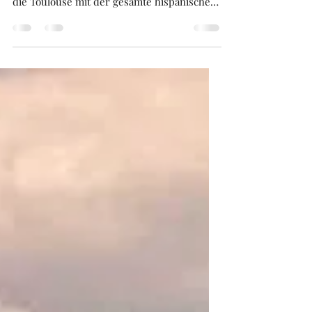
Franco-Regime geflohen sind.
Dieser Beitrag wird euch helfen, die engen
historischen Verbindungen zu verstehen,
die Toulouse mit der gesamte hispanischen
Welt hat.