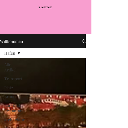
kreuzen.
Willkommen
Hafen
Alle
Artikel
Transport
Platz
Brunnen
Bars und
Restaurants
architektur