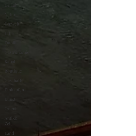
Urlaub
Natur
Umwelt
Erbe
Familie
Gastronomie
Kanal
Boutique
Geschäfte
Einkaufen
Kunst
Orient
Antike
Zeit
Land