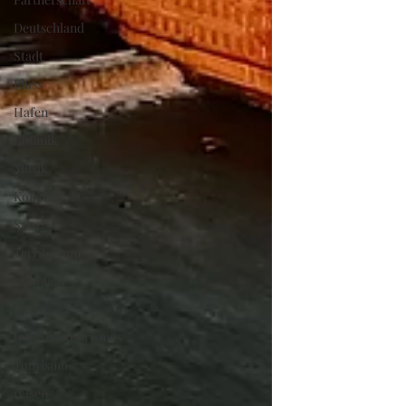
Deutschland
Stadt
Fluss
Hafen
Botanik
Musik
Konzert
Sport
Territorium
räumlich
Essen
Industrietourismus
Tourismus
reisen