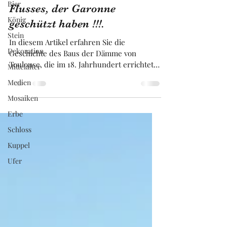
Bier
Überschwemmungen ihres
König
Flusses, der Garonne
Stein
geschützt haben !!!.
Dekoration
In diesem Artikel erfahren Sie die
Mittelalter
Geschichte des Baus der Dämme von
Medien
Toulouse, die im 18. Jahrhundert errichtet
wurden und das historische bürgerliche
Mosaiken
Zentrum unserer Stadt schützten. Das
Erbe
andere Ufer, das Ufer der Krankenhäser,
der Armen, des kranken, des Erben und
Schloss
der Prostituierten, musste bis ins 19.
Kuppel
Jahrhundert warten, um durch Dämme
Ufer
geschützt werden. Dieses linke Ufer erlebte
im Laufe seiner Geschichte verheerende
Überschwemmungen unseres Flusses, des
Garonne in Toulous