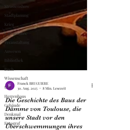
Strassenshow
Stadtplanung
Krieg
Carcassonne
Veranstaltung
Anwesen
Bibliothek
Buch
Wissenschaft
Uhr
Franck BRUGUIERE
Herrenhaus
30. Aug. 2025
8 Min. Lesezeit
Gebäude
Die Geschichte des Baus der
Denkmal
Dämme von Toulouse, die
Fotograf
unsere Stadt vor den