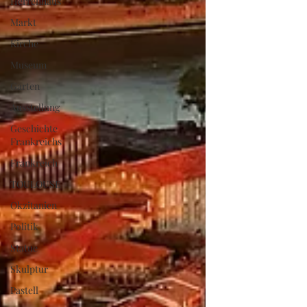
Herrenhaus
Markt
Kirche
Museum
Garten
Ausstellung
Geschichte
Frankreichs
Frankreich
TOULOUSE
Okzitanien
Politik
Statue
Skulptur
Pastell